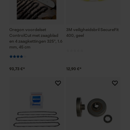
Oregon voordelset
3M veiligheidsbril SecureFit
ControlCut met zaagblad
400, geel
en 4 zaagkettingen 325", 1.6
mm, 45 cm
93,73 €*
12,90 €*