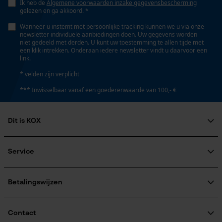
Ik heb de
Algemene voorwaarden inzake gegevensbescherming
gelezen en ga akkoord. *
Wanneer u instemt met persoonlijke tracking kunnen we u via onze
newsletter individuele aanbiedingen doen. Uw gegevens worden
niet gedeeld met derden. U kunt uw toestemming te allen tijde met
een klik intrekken. Onderaan iedere newsletter vindt u daarvoor een
link.
* velden zijn verplicht
*** Inwisselbaar vanaf een goederenwaarde van 100,- €
Dit is KOX
Over ons
Maatschappelijke betrokkenheid
Service
raadgever
Veel gestelde vragen
KOX Harvester
KOX catalogus
Aanmelding nieuwsbrief
Betalingswijzen
Retourneren
Terugroepen product
Verzendkosteninformatie
Contact