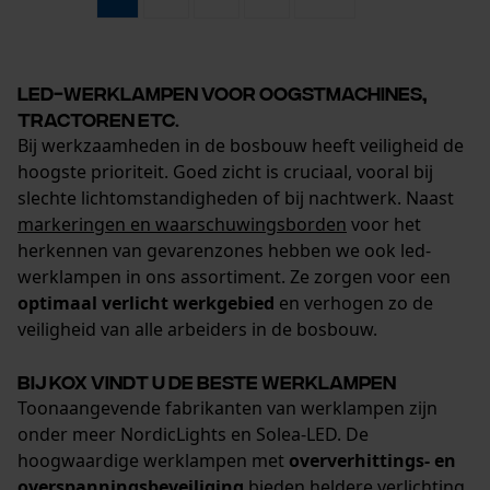
Marketing Cookies
Led-werklampen voor oogstmachines,
tractoren etc.
Google Global Site Tag
Bij werkzaamheden in de bosbouw heeft veiligheid de
Microsoft Advertising Universal
Event Tracking
hoogste prioriteit. Goed zicht is cruciaal, vooral bij
slechte lichtomstandigheden of bij nachtwerk. Naast
Survicate
markeringen en waarschuwingsborden
voor het
herkennen van gevarenzones hebben we ook led-
werklampen in ons assortiment. Ze zorgen voor een
optimaal verlicht werkgebied
en verhogen zo de
veiligheid van alle arbeiders in de bosbouw.
Bij KOX vindt u de beste werklampen
Toonaangevende fabrikanten van werklampen zijn
onder meer NordicLights en Solea-LED. De
hoogwaardige werklampen met
oververhittings- en
overspanningsbeveiliging
bieden heldere verlichting