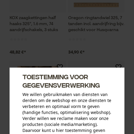
KOX zaagkettingen half
Oregon ringtandwiel 325, 7
haaks 325", 1.6 mm, 74
tanden incl. aandrijfring bijv.
aandrijfschakels, 3 stuks
geschikt voor Husqvarna
48,82 €*
34,90 €*
Toestemming voor
gegevensverwerking
We willen gebruikmaken van diensten van
derden om de webshop en onze diensten te
verbeteren en optimaal vorm te geven
(handige functies, optimalisering webshop).
Verder willen we reclame maken voor onze
producten (sociale media/marketing).
Daarvoor kunt u hier toestemming geven
Oregon voordelset
Felco snoeischaar 310 met