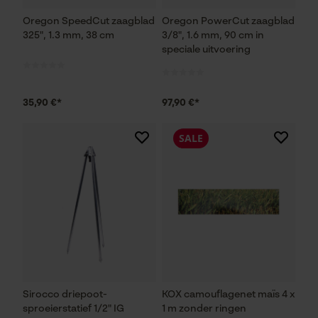
Oregon SpeedCut zaagblad
Oregon PowerCut zaagblad
325", 1.3 mm, 38 cm
3/8", 1.6 mm, 90 cm in
speciale uitvoering
35,90 €*
97,90 €*
SALE
Sirocco driepoot-
KOX camouflagenet maïs 4 x
sproeierstatief 1/2" IG
1 m zonder ringen