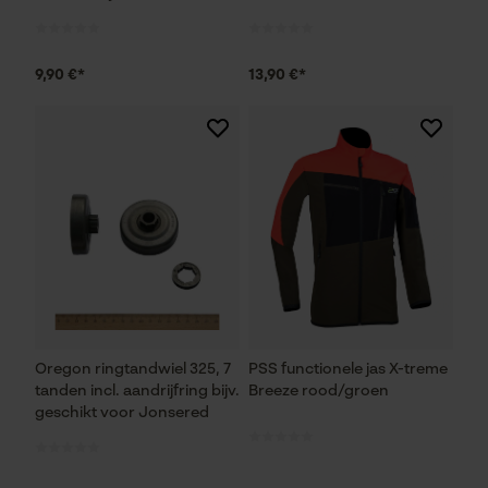
Noodzakelijke Cookies
9,90 €*
13,90 €*
Controleer instelling van cookies
Session ID
De keuze voor
gegevensverwerking opslaan
Econda Tag Manager
Statistische Cookies
Oregon ringtandwiel 325, 7
PSS functionele jas X-treme
tanden incl. aandrijfring bijv.
Breeze rood/groen
geschikt voor Jonsered
Econda Analytics
Mouseflow Web Analytics Tool
Fact-Finder Tracking