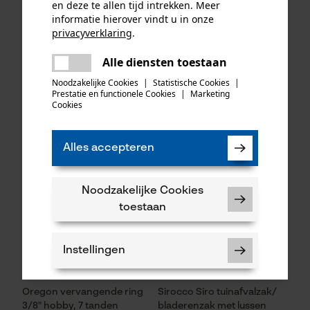
en deze te allen tijd intrekken. Meer
AdvanceCut HD met
lange, dunne lemmeten
informatie hierover vindt u in onze
zaagblad en 4
privacyverklaring
.
zaagkettingen half haaks
delen
3/8", 1.5 mm, 45 cm
Alle diensten toestaan
Er is een fout opgetreden. Gelieve
delen
het opnieuw te proberen.
Noodzakelijke Cookies
|
Statistische Cookies
|
Prestatie en functionele Cookies
|
Marketing
mail
Cookies
124,32 €*
19,90 €*
Alles accepteren
Noodzakelijke Cookies
toestaan
Instellingen
Oregon vervangende ring
Sirocco Siro tuinafvalzak/
3/8" hobby, 7 tanden
bladerenzak met lussen