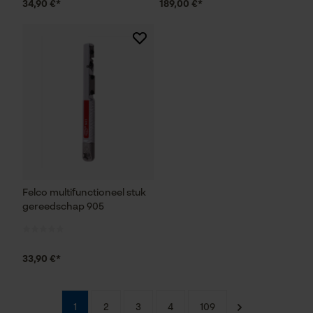
34,90 €*
189,00 €*
Prestatie en functionele
Cookies
Loop54 Personalization
Gepersonaliseerde homepage
Opgeslagen winkelwagen
Felco multifunctioneel stuk
Persoonlijke begroeting
gereedschap 905
Geo-IP en gebruikersdetectie
YouTube-video's
33,90 €*
Google Maps
1
2
3
4
109