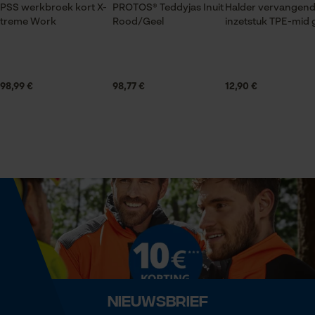
PSS werkbroek kort X-
PROTOS® Teddyjas Inuit
Halder vervangen
treme Work
Rood/Geel
inzetstuk TPE-mid g
Statistische Cookies
Volume
200 cm³
98,99 €
98,77 €
12,90 €
Econda Analytics
Technische specificaties
Mouseflow Web Analytics Tool
Automatische kettingsmering
Fact-Finder Tracking
Nee
Eigenschap
Prestatie en functionele
hoge stabiliteit
Cookies
Versnipperfunctie
Loop54 Personalization
Nee
Nieuwsbrief