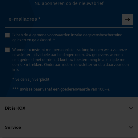
Gepersonaliseerde homepage
Nu abonneren op de nieuwsbrief
Opgeslagen winkelwagen
Fasewisselaar
Nee
Persoonlijke begroeting
Geo-IP en gebruikersdetectie
Ik heb de
Algemene voorwaarden inzake gegevensbescherming
gelezen en ga akkoord. *
YouTube-video's
Schuine snede
Nee
Wanneer u instemt met persoonlijke tracking kunnen we u via onze
Google Maps
newsletter individuele aanbiedingen doen. Uw gegevens worden
niet gedeeld met derden. U kunt uw toestemming te allen tijde met
een klik intrekken. Onderaan iedere newsletter vindt u daarvoor een
link.
Gereedschapsloze kettingspanning
Marketing Cookies
Nee
* velden zijn verplicht
*** Inwisselbaar vanaf een goederenwaarde van 100,- €
Gereedschapsloze kettingwissel
Google Global Site Tag
Nee
Dit is KOX
Microsoft Advertising Universal
Event Tracking
Over ons
Maatschappelijke betrokkenheid
Service
Survicate
Energie & vermogen
raadgever