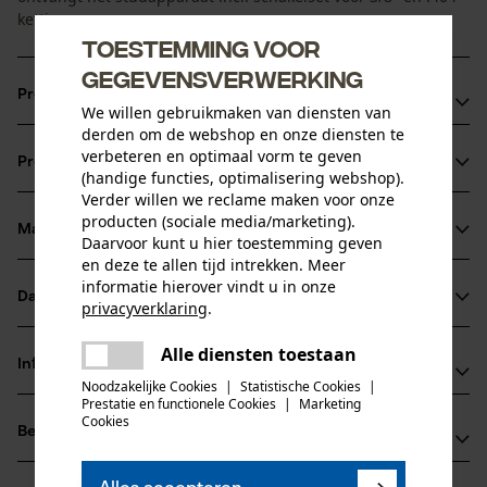
kettingen.
Toestemming voor
gegevensverwerking
Productvoordelen
We willen gebruikmaken van diensten van
derden om de webshop en onze diensten te
Gemakkelijk te gebruiken met een hevel
verbeteren en optimaal vorm te geven
Productinformatie
Voor eenvoudig en betrouwbaar vastzetten van
(handige functies, optimalisering webshop).
Verder willen we reclame maken voor onze
klinknagels
producten (sociale media/marketing).
Stabiele werkplaatsuitvoering
Materiaal & onderhoud
Daarvoor kunt u hier toestemming geven
Productdetails
en deze te allen tijd intrekken. Meer
informatie hierover vindt u in onze
Activiteitstype
Datasheets
privacyverklaring
.
Materiaal
met klinknagels vastmaken
delen
Gebruiksaanwijzing (PDF)
Alle diensten toestaan
Er is een fout opgetreden. Gelieve
Hoofdmateriaal
Informatie van de fabrikant
delen
staal
het opnieuw te proberen.
Noodzakelijke Cookies
|
Statistische Cookies
|
Leeftijdsgroep
Gegevensblad fabrikant (PDF)
Prestatie en functionele Cookies
|
Marketing
TECOMEC S.R.L.
mail
volwassen
Cookies
Beoordelingen
(0)
STRADA DELLA MIRANDOLA 11
42124 Reggio Emilia, Italië