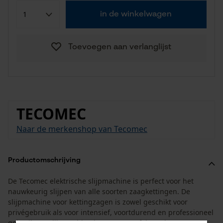
in de winkelwagen
Toevoegen aan verlanglijst
TECOMEC
Naar de merkenshop van Tecomec
Productomschrijving
De Tecomec elektrische slijpmachine is perfect voor het
nauwkeurig slijpen van alle soorten zaagkettingen. De
slijpmachine voor kettingzagen is zowel geschikt voor
privégebruik als voor intensief, voortdurend en professioneel
gebruik. De slijpmachine kan op een tafel worden