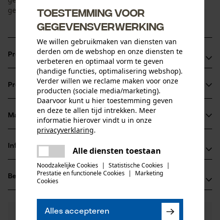
gemonteerd.
Toestemming voor
gegevensverwerking
We willen gebruikmaken van diensten van
derden om de webshop en onze diensten te
Productvoordelen
verbeteren en optimaal vorm te geven
(handige functies, optimalisering webshop).
Compacte kettingzagen slijpmachine
Verder willen we reclame maken voor onze
Productinformatie
Voor tafelmontage
producten (sociale media/marketing).
Daarvoor kunt u hier toestemming geven
Lichte slijpmachine
en deze te allen tijd intrekken. Meer
Materiaal & onderhoud
informatie hierover vindt u in onze
Productdetails
privacyverklaring
.
delen
Activiteitstype
Informatie van de fabrikant
Alle diensten toestaan
Er is een fout opgetreden. Gelieve
Materiaal
aanscherpen, onderhoud
delen
het opnieuw te proberen.
Noodzakelijke Cookies
|
Statistische Cookies
|
Fabrikant
Prestatie en functionele Cookies
|
Marketing
Hoofdmateriaal
Beoordelingen
mail
(0)
TECOMEC S.R.L.
Cookies
materialenmix
Leeftijdsgroep
STRADA DELLA MIRANDOLA 11
volwassen
42124 Reggio Emilia, Italië
Alles accepteren
E-mail: salesdpt@tecomec.com
0
Nog vragen?
(0)
Product aanbevelen
Materiaal behuizing