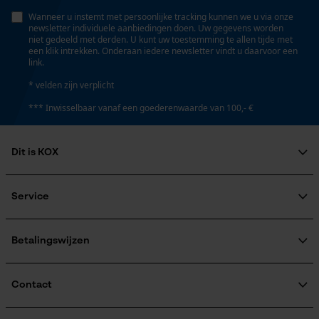
Seizoen
Product geschikt voor het hele jaar
Wanneer u instemt met persoonlijke tracking kunnen we u via onze
Statistische Cookies
newsletter individuele aanbiedingen doen. Uw gegevens worden
niet gedeeld met derden. U kunt uw toestemming te allen tijde met
een klik intrekken. Onderaan iedere newsletter vindt u daarvoor een
link.
Leveringsomvang
1 x elektrische slijper MIDIJolly MJ 50-60
* velden zijn verplicht
Econda Analytics
*** Inwisselbaar vanaf een goederenwaarde van 100,- €
Mouseflow Web Analytics Tool
Volume
15750 cm³
Fact-Finder Tracking
Dit is KOX
Over ons
Maatschappelijke betrokkenheid
Service
Technische specificaties
Prestatie en functionele
raadgever
Veel gestelde vragen
Cookies
KOX Harvester
Automatische kettingsmering
KOX catalogus
Aanmelding nieuwsbrief
Betalingswijzen
Nee
Retourneren
Terugroepen product
Verzendkosteninformatie
Contact
Loop54 Personalization
Eigenschap
Gepersonaliseerde homepage
Contactformulier
eenvoudig te gebruiken, licht, robuust, nauwkeurig,