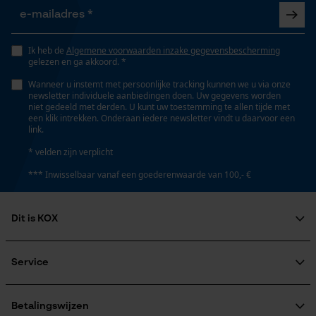
Opgeslagen winkelwagen
Persoonlijke begroeting
Vulinhoud
400 ml
Ik heb de
Algemene voorwaarden inzake gegevensbescherming
Geo-IP en gebruikersdetectie
gelezen en ga akkoord. *
YouTube-video's
Wanneer u instemt met persoonlijke tracking kunnen we u via onze
newsletter individuele aanbiedingen doen. Uw gegevens worden
Versnipperfunctie
Google Maps
niet gedeeld met derden. U kunt uw toestemming te allen tijde met
Nee
een klik intrekken. Onderaan iedere newsletter vindt u daarvoor een
link.
* velden zijn verplicht
Marketing Cookies
Fasewisselaar
*** Inwisselbaar vanaf een goederenwaarde van 100,- €
Nee
Dit is KOX
Google Global Site Tag
Schuine snede
Nee
Microsoft Advertising Universal
Over ons
Event Tracking
Maatschappelijke betrokkenheid
Service
raadgever
Survicate
Veel gestelde vragen
KOX Harvester
Gereedschapsloze kettingspanning
KOX catalogus
Aanmelding nieuwsbrief
Betalingswijzen
Nee