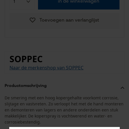
in de winkelwagen
Toevoegen aan verlanglijst
SOPPEC
Naar de merkenshop van SOPPEC
Productomschrijving
De smering met een hoog kopergehalte voorkomt corrosie,
slijtage en vastvreten. Zo verloopt het met de hand monteren
en demonteren van lagers en andere onderdelen een stuk
makkelijker. De koperspray is vochtwerend en water- en
corrosiebestendig.