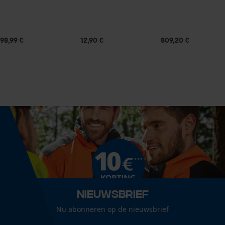
1 x koperspray
Statistische Cookies
Volume
98,99 €
12,90 €
809,20 €
0.73 dm³
Econda Analytics
Technische specificaties
Mouseflow Web Analytics Tool
Fact-Finder Tracking
Aggregaatstatus
gasvormig
Prestatie en functionele
Automatische kettingsmering
Cookies
Nee
Nieuwsbrief
Loop54 Personalization
Eigenschap
Nu abonneren op de nieuwsbrief
waterafstotend, vochtafstotend, roestbestendig
Gepersonaliseerde homepage