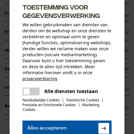
Toestemming voor
gegevensverwerking
Productvoordelen
We willen gebruikmaken van diensten van
Waterafstotend
derden om de webshop en onze diensten te
Productinformatie
Bestand tegen water en corrosie
verbeteren en optimaal vorm te geven
(handige functies, optimalisering webshop).
Voorkomt corrosie, slijtage en vastvreten
Verder willen we reclame maken voor onze
Materiaal & onderhoud
producten (sociale media/marketing).
Productdetails
Daarvoor kunt u hier toestemming geven
en deze te allen tijd intrekken. Meer
Activiteitstype
Datasheets
informatie hierover vindt u in onze
Materiaal
smeren, beschermen
privacyverklaring
.
Gegevensblad fabrikant (PDF)
delen
Hoofdmateriaal
Informatie van de fabrikant
Alle diensten toestaan
Er is een fout opgetreden. Gelieve
zuiveringszout
Leeftijdsgroep
delen
het opnieuw te proberen.
Noodzakelijke Cookies
|
Statistische Cookies
|
Technima Central GmbH
volwassen
Prestatie en functionele Cookies
|
Marketing
Beoordelingen
(0)
mail
Kreuzerweg 13
Cookies
Materiaal samenstelling
77955 Ettenheim, Duitsland
HYDROCARBONS, C6-C7, N-ALKANES, ISOALKANES,
E-mail: info@technimacentral.com
Aantal delen
CYCLICS, <5% N-HEXANE Skin Irrit. 2, BUTAN, PROPAN
Alles accepteren
0
Nog vragen?
(0)
1 st.
Website: -
Product aanbevelen