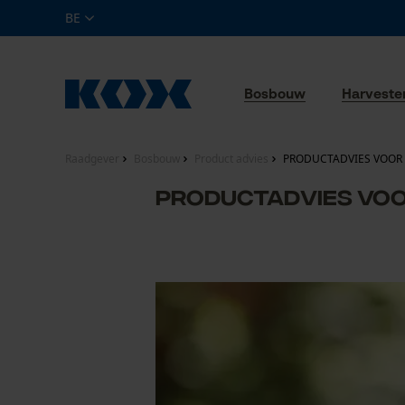
BE
Bosbouw
Harveste
Raadgever
Bosbouw
Product advies
PRODUCTADVIES VOOR
PRODUCTADVIES VO