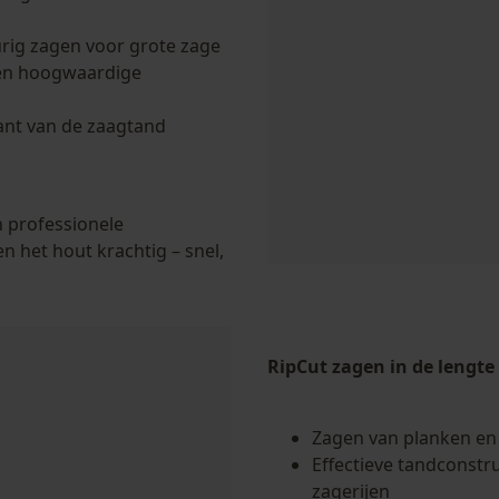
rig zagen voor grote zage
Loop54 Personalization
een hoogwaardige
Gepersonaliseerde homepage
nt van de zaagtand
Opgeslagen winkelwagen
Persoonlijke begroeting
Geo-IP en gebruikersdetectie
 professionele
YouTube-video's
 het hout krachtig – snel,
Google Maps
RipCut zagen in de lengte
Marketing Cookies
Zagen van planken en
Effectieve tandconstru
Google Global Site Tag
zagerijen