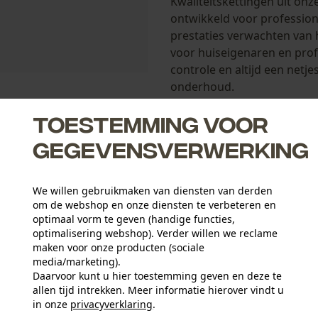
Kwaliteitskettingen uit onz
ontwikkeld voor professio
prestaties verwachten van 
voor huiseigenaren en prof
controle en altijd een netj
onderhoud.
Toestemming voor
Oregon zaagkettingen
gegevensverwerking
Lubritec (TM) houdt ketting
weerstand en langere leven
We willen gebruikmaken van diensten van derden
zorgt voor meer duurzaam
om de webshop en onze diensten te verbeteren en
tanden bieden een hoogwaa
optimaal vorm te geven (handige functies,
Gebruiksvriendelijk en gema
optimalisering webshop). Verder willen we reclame
terugslag.
maken voor onze producten (sociale
media/marketing).
Daarvoor kunt u hier toestemming geven en deze te
Ontwikkeld voor professio
allen tijd intrekken. Meer informatie hierover vindt u
prestaties verwachten van 
in onze
privacyverklaring
.
voor huiseigenaren en prof
delen