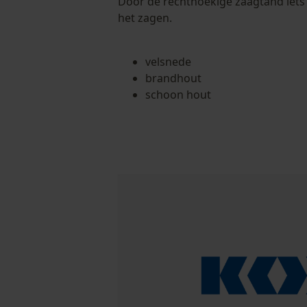
Door de rechthoekige zaagtand iets a
het zagen.
velsnede
brandhout
schoon hout