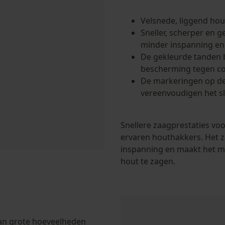
Session ID
Velsnede, liggend hou
De keuze voor gegevensverwerking
opslaan
Sneller, scherper en 
minder inspanning en 
Econda Tag Manager
De gekleurde tanden
bescherming tegen co
De markeringen op de
Statistische Cookies
vereenvoudigen het sl
Snellere zaagprestaties vo
ervaren houthakkers. Het 
Econda Analytics
inspanning en maakt het m
Mouseflow Web Analytics Tool
hout te zagen.
Fact-Finder Tracking
Prestatie en functionele Cookies
van grote hoeveelheden