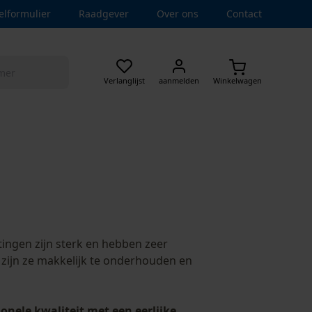
elformulier
Raadgever
Over ons
Contact
Verlanglijst
aanmelden
Winkelwagen
gen zijn sterk en hebben zeer
zijn ze makkelijk te onderhouden en
onele kwaliteit met een eerlijke