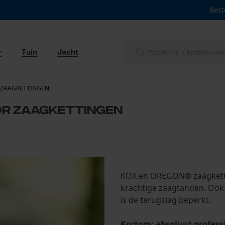
Best
r
Tuin
Jacht
 ZAAGKETTINGEN
OR ZAAGKETTINGEN
KOX en OREGON® zaagkettin
krachtige zaagtanden. Ook 
is de terugslag beperkt.
Kortom: absoluut professi