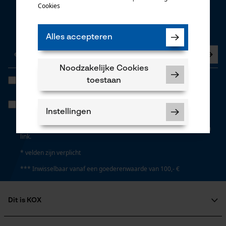
mail
Cookies
Nieuwsbrief
Nu abonneren op de nieuwsbrief
Alles accepteren
Noodzakelijke Cookies
Ik heb de
Algemene voorwaarden inzake gegevensbescherming
toestaan
gelezen en ga akkoord. *
Wanneer u instemt met persoonlijke tracking kunnen we u via onze
newsletter individuele aanbiedingen doen. Uw gegevens worden
Instellingen
niet gedeeld met derden. U kunt uw toestemming te allen tijde met
een klik intrekken. Onderaan iedere newsletter vindt u daarvoor een
link.
* velden zijn verplicht
*** Inwisselbaar vanaf een goederenwaarde van 100,- €
Noodzakelijke Cookies
Controleer instelling van cookies
Dit is KOX
Session ID
Over ons
De keuze voor