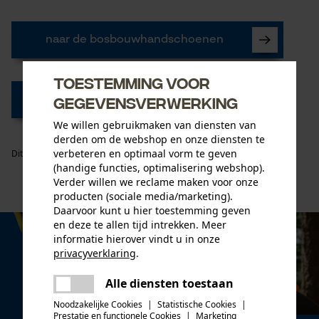
naar de bosbouwhandschoenen
Toestemming voor
gegevensverwerking
naar de top
We willen gebruikmaken van diensten van
derden om de webshop en onze diensten te
verbeteren en optimaal vorm te geven
Dit artikel aanbevelen
(handige functies, optimalisering webshop).
Verder willen we reclame maken voor onze
producten (sociale media/marketing).
Daarvoor kunt u hier toestemming geven
en deze te allen tijd intrekken. Meer
informatie hierover vindt u in onze
privacyverklaring
.
delen
Alle diensten toestaan
Er is een fout opgetreden. Gelieve
delen
het opnieuw te proberen.
Noodzakelijke Cookies
|
Statistische Cookies
|
Prestatie en functionele Cookies
|
Marketing