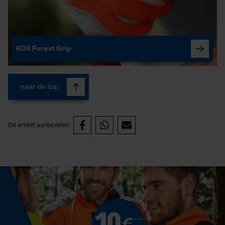
Econda Analytics
Mouseflow Web Analytics Tool
Fact-Finder Tracking
KOX Forest Grip
naar de top
Prestatie en functionele
Cookies
Dit artikel aanbevelen
Loop54 Personalization
Gepersonaliseerde homepage
Opgeslagen winkelwagen
Persoonlijke begroeting
Geo-IP en gebruikersdetectie
YouTube-video's