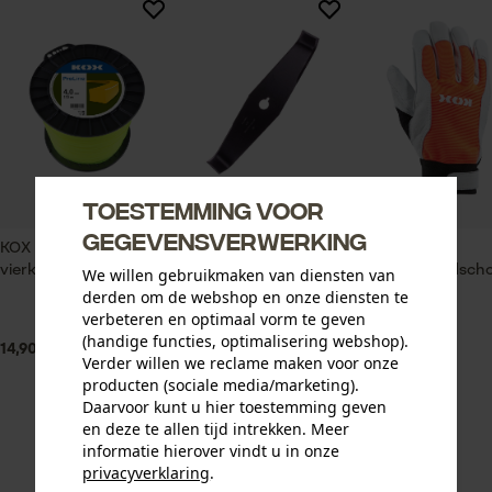
Toestemming voor
gegevensverwerking
KOX ProLine maaidraad
2-tands hakselmes
KOX
vierkant
bosbouwhandsch
We willen gebruikmaken van diensten van
Grip
derden om de webshop en onze diensten te
verbeteren en optimaal vorm te geven
(handige functies, optimalisering webshop).
14,90 €
10,90 €
11,89 €
Verder willen we reclame maken voor onze
producten (sociale media/marketing).
Daarvoor kunt u hier toestemming geven
en deze te allen tijd intrekken. Meer
informatie hierover vindt u in onze
privacyverklaring
.