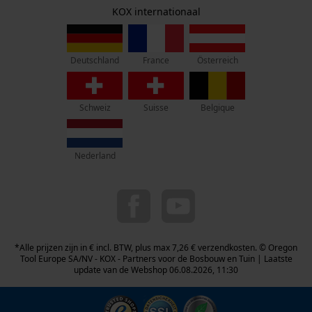
Herroepingsrecht
Prestatie en functionele
Adres hoofdkantoor:
KOX internationaal
Privacyinstellingen
Rue Emile Francqui 11
Cookies
1435 Mont-Saint-Guibert
France
Österreich
Deutschland
Geen winkel!
Loop54 Personalization
Retouradres:
Gepersonaliseerde homepage
Schweiz
Suisse
Belgique
Beim Erlenwäldchen 14/2
71522 Backnang
Opgeslagen winkelwagen
Duitsland
Persoonlijke begroeting
Nederland
Telefonisch bereikbaar:
Geo-IP en gebruikersdetectie
ma t/m fr van 9:00 tot 17:00
YouTube-video's
078 15 82 22
Google Maps
info-be@kox.eu
*Alle prijzen zijn in € incl. BTW, plus max 7,26 € verzendkosten. © Oregon
Tool Europe SA/NV - KOX - Partners voor de Bosbouw en Tuin | Laatste
update van de Webshop 06.08.2026, 11:30
Marketing Cookies