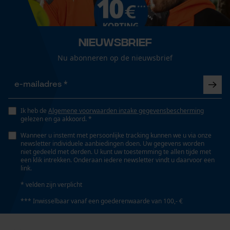
Session ID
De keuze voor
gegevensverwerking opslaan
Econda Tag Manager
Nieuwsbrief
Nu abonneren op de nieuwsbrief
Statistische Cookies
Ik heb de
Algemene voorwaarden inzake gegevensbescherming
gelezen en ga akkoord. *
Wanneer u instemt met persoonlijke tracking kunnen we u via onze
Econda Analytics
newsletter individuele aanbiedingen doen. Uw gegevens worden
niet gedeeld met derden. U kunt uw toestemming te allen tijde met
Mouseflow Web Analytics Tool
een klik intrekken. Onderaan iedere newsletter vindt u daarvoor een
link.
Fact-Finder Tracking
* velden zijn verplicht
*** Inwisselbaar vanaf een goederenwaarde van 100,- €
Prestatie en functionele
Cookies