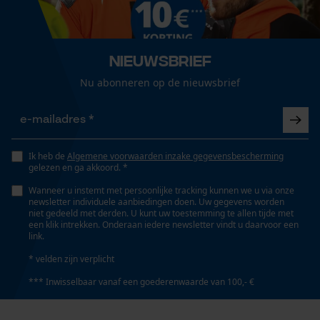
Loop54 Personalization
Gepersonaliseerde homepage
Technische specificaties
Nieuwsbrief
Opgeslagen winkelwagen
Automatische kettingsmering
Nu abonneren op de nieuwsbrief
Persoonlijke begroeting
Nee
Geo-IP en gebruikersdetectie
YouTube-video's
Eigenschap
modern, goed zichtbaar, ademend, aangenaam
Google Maps
Ik heb de
Algemene voorwaarden inzake gegevensbescherming
gelezen en ga akkoord. *
Wanneer u instemt met persoonlijke tracking kunnen we u via onze
newsletter individuele aanbiedingen doen. Uw gegevens worden
Versnipperfunctie
Marketing Cookies
niet gedeeld met derden. U kunt uw toestemming te allen tijde met
Nee
een klik intrekken. Onderaan iedere newsletter vindt u daarvoor een
link.
* velden zijn verplicht
Fasewisselaar
*** Inwisselbaar vanaf een goederenwaarde van 100,- €
Google Global Site Tag
Nee
Microsoft Advertising Universal
Event Tracking