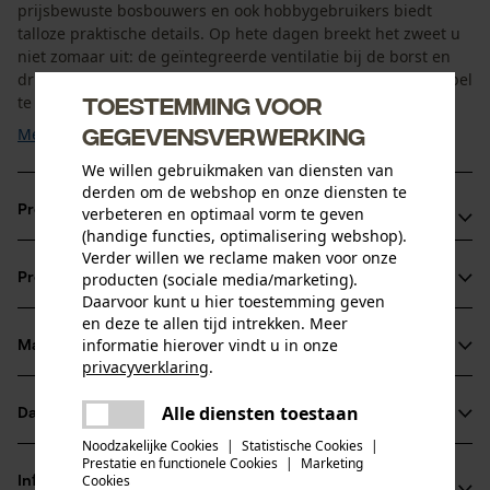
prijsbewuste bosbouwers en ook hobbygebruikers biedt
talloze praktische details. Op hete dagen breekt het zweet u
niet zomaar uit: de geïntegreerde ventilatie bij de borst en
drievoudig te verstellen manchetten zorgen voor een variabel
Toestemming voor
te reguleren luchttoevoer. Het reflecterende ...
gegevensverwerking
Meer tonen
We willen gebruikmaken van diensten van
derden om de webshop en onze diensten te
Productvoordelen
verbeteren en optimaal vorm te geven
(handige functies, optimalisering webshop).
Verder willen we reclame maken voor onze
Licht en robuust polyester-bovenmateriaal voor een
producten (sociale media/marketing).
Productinformatie
aangenaam draaggevoel van de KOX bosbouwjack Vento
Daarvoor kunt u hier toestemming geven
3.0
en deze te allen tijd intrekken. Meer
informatie hierover vindt u in onze
De uiteinden van de mouwen van het KOX Vento 3.0
Materiaal & onderhoud
Productdetails
privacyverklaring
.
bosbouwjack kunnen door middel van drukknopen in 3
delen
stappen worden aangepast aan de diverse
Mouwtype
Alle diensten toestaan
Datasheets
Er is een fout opgetreden. Gelieve
Materiaal
Lange mouwen
temperatuursomstandigheden en het persoonlijke
delen
het opnieuw te proberen.
Noodzakelijke Cookies
|
Statistische Cookies
|
Productveiligheidsblad (PDF)
draagcomfort
Prestatie en functionele Cookies
|
Marketing
mail
Materiaaltype
Cookies
Informatie van de fabrikant
Voor een permanente luchttoevoer en een aangename