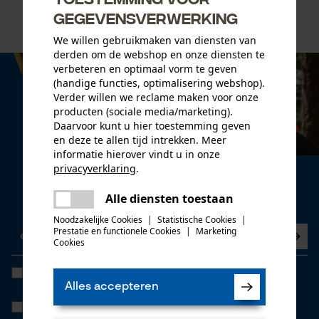
gegevensverwerking
We willen gebruikmaken van diensten van
derden om de webshop en onze diensten te
verbeteren en optimaal vorm te geven
(handige functies, optimalisering webshop).
Verder willen we reclame maken voor onze
producten (sociale media/marketing).
Daarvoor kunt u hier toestemming geven
en deze te allen tijd intrekken. Meer
informatie hierover vindt u in onze
privacyverklaring
.
Nieuwsbrief
delen
Alle diensten toestaan
Nu abonneren op de nieuwsbrief
Er is een fout opgetreden. Gelieve
delen
het opnieuw te proberen.
Noodzakelijke Cookies
|
Statistische Cookies
|
Prestatie en functionele Cookies
|
Marketing
mail
Cookies
Ik heb de
Algemene voorwaarden inzake gegevensbescherming
gelezen en ga akkoord. *
Alles accepteren
Wanneer u instemt met persoonlijke tracking kunnen we u via onze
newsletter individuele aanbiedingen doen. Uw gegevens worden