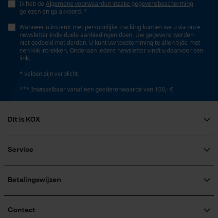
Ik heb de
Algemene voorwaarden inzake gegevensbescherming
Nee
gelezen en ga akkoord. *
Geo-IP en gebruikersdetectie
Wanneer u instemt met persoonlijke tracking kunnen we u via onze
YouTube-video's
newsletter individuele aanbiedingen doen. Uw gegevens worden
niet gedeeld met derden. U kunt uw toestemming te allen tijde met
Schuine snede
Google Maps
een klik intrekken. Onderaan iedere newsletter vindt u daarvoor een
Nee
link.
* velden zijn verplicht
Marketing Cookies
Draagvermogen
*** Inwisselbaar vanaf een goederenwaarde van 100,- €
6000 kg
Dit is KOX
Google Global Site Tag
Gereedschapsloze kettingspanning
Over ons
Nee
Microsoft Advertising Universal
Maatschappelijke betrokkenheid
Service
Event Tracking
raadgever
Survicate
Veel gestelde vragen
KOX Harvester
Gereedschapsloze kettingwissel
KOX catalogus
Aanmelding nieuwsbrief
Betalingswijzen
Nee
Retourneren
Terugroepen product
Verzendkosteninformatie
Contact