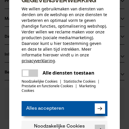
Productinformatie
We willen gebruikmaken van diensten van
derden om de webshop en onze diensten te
Materiaal & onderhoud
verbeteren en optimaal vorm te geven
Productdetails
(handige functies, optimalisering webshop).
Verder willen we reclame maken voor onze
Leeftijdsgroep
Datasheets
producten (sociale media/marketing).
Materiaal
volwassen
Daarvoor kunt u hier toestemming geven
Productveiligheidsblad (PDF)
en deze te allen tijd intrekken. Meer
Hoofdmateriaal
informatie hierover vindt u in onze
Informatie van de fabrikant
staal
privacyverklaring
.
Aantal delen
delen
Veriga K.F., d.o.o.
1 st.
Alle diensten toestaan
Beoordelingen
Er is een fout opgetreden. Gelieve
(0)
Alpska cesta 43
delen
Oppervlaktecoating
het opnieuw te proberen.
4248 Lesce, Slovenië
Noodzakelijke Cookies
|
Statistische Cookies
|
gelakt oppervlak
Prestatie en functionele Cookies
|
Marketing
E-mail: sales@veriga-lesce.com
Artikelgewicht
mail
Cookies
0
Nog vragen?
(0)
596.0 g
Website: -
Product aanbevelen
Onze experts staan graag voor u klaar!
Tel.: + 38 6453 70 91 0
Een vraag
Alles accepteren
Filteren op aantal sterren
stellen
Branche
Als u vragen of problemen hebt met het product of
Bosbouw, Steden en gemeenten, Landbouw
gebreken opmerkt, aarzel dan niet om contact met
Noodzakelijke Cookies