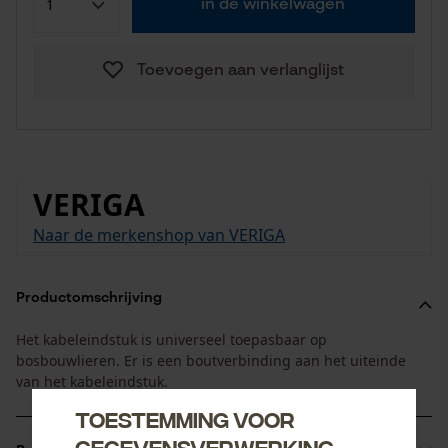
in de winkelwagen
Toevoegen aan verlanglijst
VERIGA
Naar de merkenshop van VERIGA
Productomschrijving
Het kabeleindstuk is universeel toepasbaar op
bosbouwlieren. Er is een boutverbinding aan het uiteinde
van het kabeleindstuk.
Toestemming voor
gegevensverwerking