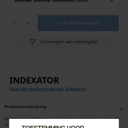
Selecteer diameter binnenkant (inch)
in de winkelwagen
Toevoegen aan verlanglijst
INDEXATOR
Naar de merkenshop van Indexator
Productomschrijving
Met de rotatorfittingen van Indexator voorkomt u gedraaide
slangen en de daaruit voortvloeiende slangbreuk.
Toestemming voor