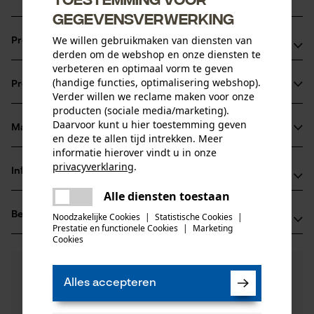
gegevensverwerking
We willen gebruikmaken van diensten van
Productvoordelen
derden om de webshop en onze diensten te
verbeteren en optimaal vorm te geven
Vrije rotatie van de slangen, zelfs onder hoge druk
(handige functies, optimalisering webshop).
Productinformatie
Verlengt de levensduur van de hydraulische slangen op
Verder willen we reclame maken voor onze
zwaar bewogen componenten
producten (sociale media/marketing).
Daarvoor kunt u hier toestemming geven
Ideaal voor compacte installatieruimten
Materiaal & onderhoud
Productdetails
en deze te allen tijd intrekken. Meer
informatie hierover vindt u in onze
privacyverklaring
.
Activiteitstype
Informatie van de fabrikant
Materiaal
monteren
delen
Alle diensten toestaan
Er is een fout opgetreden. Gelieve
Fabrikant
delen
Hoofdmateriaal
het opnieuw te proberen.
Beoordelingen
(0)
Indexator Rotator Systems AB
Noodzakelijke Cookies
|
Statistische Cookies
|
staal
Prestatie en functionele Cookies
|
Marketing
Leeftijdsgroep
Indexator
mail
Cookies
volwassen
92221 Vindeln, Zweden
E-mail: rotator@indexator.com
0
Nog vragen?
(0)
Product aanbevelen
Onze experts staan graag voor u klaar!
Productonderhoud
Alles accepteren
Website: -
Een vraag
Aantal delen
Tel.: + 46 9331 48 00
Filteren op aantal sterren
stellen
1 st.
Onderhoudsinstructies