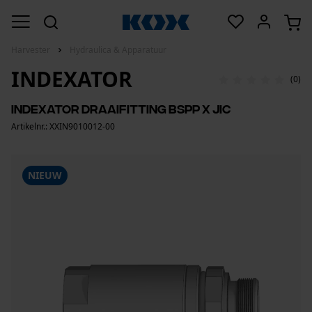
Harvester
Hydraulica & Apparatuur
INDEXATOR
(0)
Indexator Draaifitting BSPP x JIC
Artikelnr.: XXIN9010012-00
NIEUW