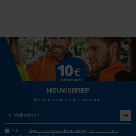
Technische specificaties
Statistische Cookies
Automatische kettingsmering
Nee
Econda Analytics
Eigenschap
Mouseflow Web Analytics Tool
compact, langere levensduur
Fact-Finder Tracking
Versnipperfunctie
Nee
Prestatie en functionele
Cookies
Nieuwsbrief
Fasewisselaar
Nu abonneren op de nieuwsbrief
Nee
Loop54 Personalization
Gepersonaliseerde homepage
Schuine snede
Ik heb de
Algemene voorwaarden inzake gegevensbescherming
Nee
Opgeslagen winkelwagen
gelezen en ga akkoord. *