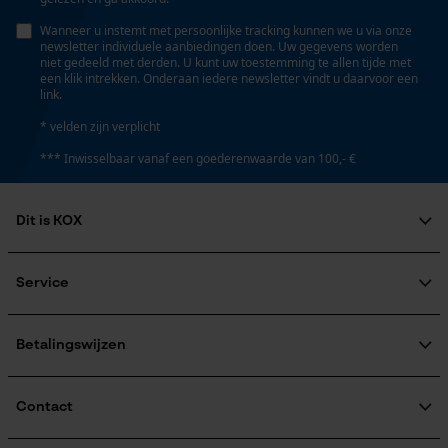
Persoonlijke begroeting
Wanneer u instemt met persoonlijke tracking kunnen we u via onze
newsletter individuele aanbiedingen doen. Uw gegevens worden
Geo-IP en gebruikersdetectie
Gereedschapsloze kettingspanning
niet gedeeld met derden. U kunt uw toestemming te allen tijde met
een klik intrekken. Onderaan iedere newsletter vindt u daarvoor een
Nee
YouTube-video's
link.
Google Maps
* velden zijn verplicht
Gereedschapsloze kettingwissel
*** Inwisselbaar vanaf een goederenwaarde van 100,- €
Nee
Marketing Cookies
Dit is KOX
Energie & vermogen
Over ons
Maatschappelijke betrokkenheid
Service
Google Global Site Tag
Accucapaciteitsaanduiding
raadgever
Nee
Veel gestelde vragen
KOX Harvester
Microsoft Advertising Universal
Event Tracking
KOX catalogus
Aanmelding nieuwsbrief
Betalingswijzen
Retourneren
Survicate
Terugroepen product
Accu/batterij inbegrepen
Verzendkosteninformatie
Contact
Oplaadbare batterij/batterijen niet inbegrepen in de
levering