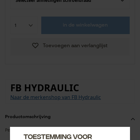
Selecteer afmetingen schroefdraad
in de winkelwagen
Toevoegen aan verlanglijst
FB HYDRAULIC
Naar de merkenshop van FB Hydraulic
Productomschrijving
Persnippel ORFS DKO - rechte ORFS wartelmoer.
Toestemming voor