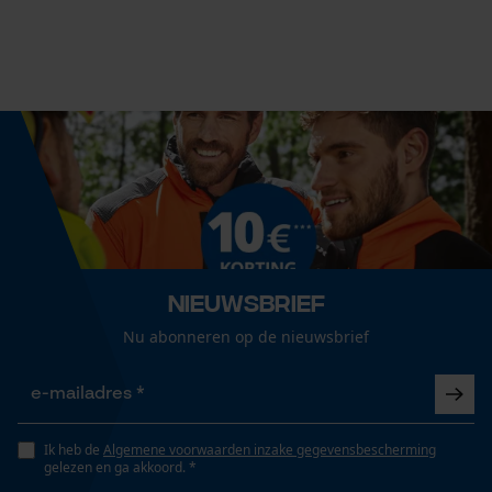
Fasewisselaar
Nee
Econda Analytics
Mouseflow Web Analytics Tool
Schuine snede
Nee
Fact-Finder Tracking
Gereedschapsloze kettingspanning
Prestatie en functionele
Nee
Nieuwsbrief
Cookies
Nu abonneren op de nieuwsbrief
Gereedschapsloze kettingwissel
Nee
Loop54 Personalization
Gepersonaliseerde homepage
Ik heb de
Algemene voorwaarden inzake gegevensbescherming
gelezen en ga akkoord. *
Opgeslagen winkelwagen
Energie & vermogen