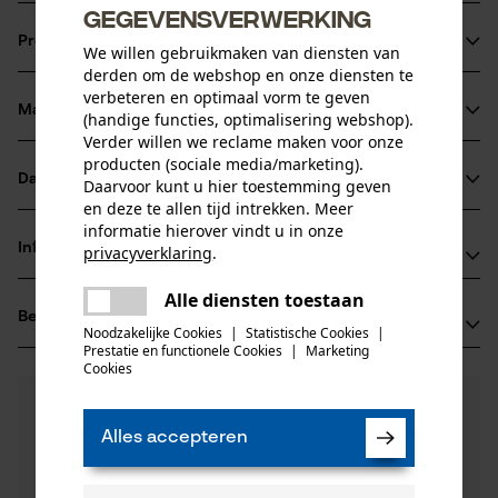
gegevensverwerking
Productinformatie
We willen gebruikmaken van diensten van
derden om de webshop en onze diensten te
verbeteren en optimaal vorm te geven
Materiaal & onderhoud
(handige functies, optimalisering webshop).
Productdetails
Verder willen we reclame maken voor onze
producten (sociale media/marketing).
Leeftijdsgroep
Datasheets
Daarvoor kunt u hier toestemming geven
Materiaal
volwassen
en deze te allen tijd intrekken. Meer
Productveiligheidsblad (PDF)
informatie hierover vindt u in onze
Hoofdmateriaal
Informatie van de fabrikant
privacyverklaring
.
carbonstaal
Aantal delen
delen
Alle diensten toestaan
Fabrikant
1 st.
Er is een fout opgetreden. Gelieve
Beoordelingen
delen
(0)
Hydro Holding Spa
het opnieuw te proberen.
Noodzakelijke Cookies
|
Statistische Cookies
|
Materiaal samenstelling
Via Provinciale Nord 26A
Prestatie en functionele Cookies
|
Marketing
mail
Cookies
Koolstofstaal
40050 Castello D'Argile, Italië
Sluitingstype
E-mail: hh@hydro-holding.com
0
Nog vragen?
(0)
Koppelingsplugbevestiging
Product aanbevelen
Onze experts staan graag voor u klaar!
Website: -
Alles accepteren
Een vraag
Tel.: + 39 0519 7663 5
Productonderhoud
Filteren op aantal sterren
stellen
Branche