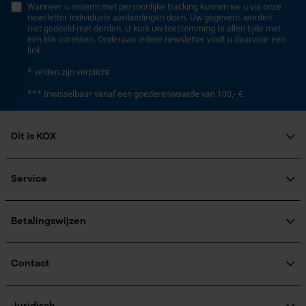
Wanneer u instemt met persoonlijke tracking kunnen we u via onze
Persoonlijke begroeting
newsletter individuele aanbiedingen doen. Uw gegevens worden
Accucapaciteitsaanduiding
niet gedeeld met derden. U kunt uw toestemming te allen tijde met
Geo-IP en gebruikersdetectie
Nee
een klik intrekken. Onderaan iedere newsletter vindt u daarvoor een
link.
YouTube-video's
* velden zijn verplicht
Google Maps
Accu/batterij inbegrepen
*** Inwisselbaar vanaf een goederenwaarde van 100,- €
Oplaadbare batterij/batterijen niet inbegrepen in de
levering
Marketing Cookies
Dit is KOX
Over ons
Powerbankfunctie
Maatschappelijke betrokkenheid
Nee
Service
raadgever
Google Global Site Tag
Veel gestelde vragen
KOX Harvester
Microsoft Advertising Universal
KOX catalogus
Aanmelding nieuwsbrief
Betalingswijzen
Event Tracking
Model & collectie
Retourneren
Survicate
Terugroepen product
Modelnaam
Verzendkosteninformatie
Contact
FORFS
Contactformulier