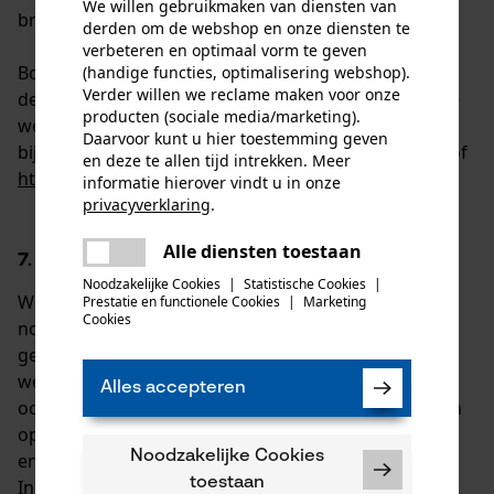
We willen gebruikmaken van diensten van
browser.
derden om de webshop en onze diensten te
verbeteren en optimaal vorm te geven
Bovendien geven de meeste advertentienetwerken u
(handige functies, optimalisering webshop).
Verder willen we reclame maken voor onze
de mogelijkheid om gerichte advertenties expliciet te
producten (sociale media/marketing).
weigeren. Meer informatie hierover vindt u
Daarvoor kunt u hier toestemming geven
bijvoorbeeld op
http://www.aboutads.info/choices/
of
en deze te allen tijd intrekken. Meer
http://www.youronlinechoices.com
.
informatie hierover vindt u in onze
privacyverklaring
.
delen
Alle diensten toestaan
Er is een fout opgetreden. Gelieve
7. UPDATES VAN DEZE COOKIEVERKLARING
delen
het opnieuw te proberen.
Noodzakelijke Cookies
|
Statistische Cookies
|
We kunnen deze mededeling updaten om eventuele
Prestatie en functionele Cookies
|
Marketing
mail
Cookies
noodzakelijke wijzigingen in de Cookies die we
gebruiken weer te geven of om andere operationele,
wettelijke of regelgevende redenen. Wij raden u dan
Alles accepteren
ook aan om deze mededeling regelmatig te lezen om
op de hoogte te blijven van ons gebruik van Cookies
Noodzakelijke Cookies
en aanverwante technologieën.
toestaan
In het begin van deze verklaring wordt aangegeven