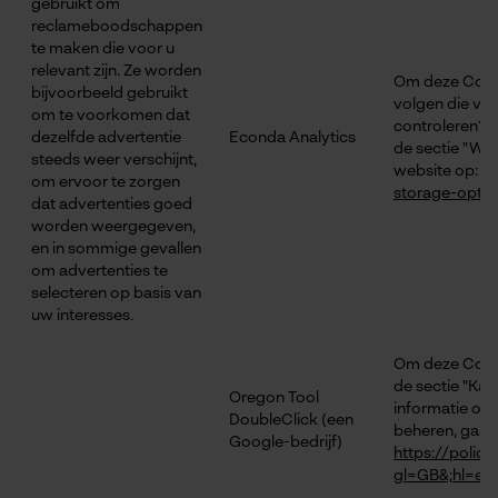
gebruikt om
reclameboodschappen
te maken die voor u
relevant zijn. Ze worden
Om deze Cooki
bijvoorbeeld gebruikt
volgen die ver
om te voorkomen dat
controleren?".
dezelfde advertentie
Econda Analytics
de sectie "We
steeds weer verschijnt,
website op:
ht
om ervoor te zorgen
storage-opt-o
dat advertenties goed
worden weergegeven,
en in sommige gevallen
om advertenties te
selecteren op basis van
uw interesses.
Om deze Cookie
de sectie "Kan
Oregon Tool
informatie ov
DoubleClick (een
beheren, gaat
Google-bedrijf)
https://polic
gl=GB&;hl=en
.