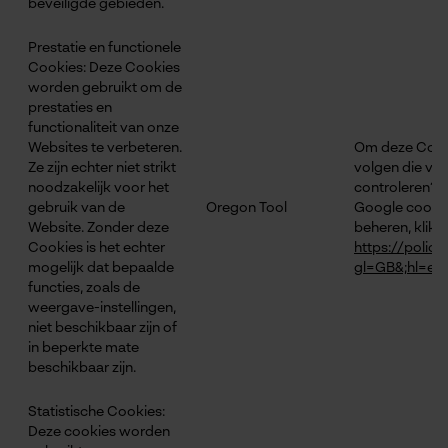
Geo-IP en gebruikersdetectie
beveiligde gebieden.
YouTube-video's
Prestatie en functionele
Google Maps
Cookies: Deze Cookies
worden gebruikt om de
prestaties en
functionaliteit van onze
Marketing Cookies
Websites te verbeteren.
Om deze Cooki
Ze zijn echter niet strikt
volgen die ver
noodzakelijk voor het
controleren?".
gebruik van de
Oregon Tool
Google cookie
Website. Zonder deze
beheren, klik d
Google Global Site Tag
Cookies is het echter
https://polic
mogelijk dat bepaalde
gl=GB&;hl=en
Microsoft Advertising Universal
functies, zoals de
Event Tracking
weergave-instellingen,
Survicate
niet beschikbaar zijn of
in beperkte mate
beschikbaar zijn.
Statistische Cookies:
Deze cookies worden