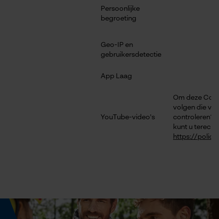
Persoonlijke
begroeting
Geo-IP en
gebruikersdetectie
App Laag
Om deze Cooki
volgen die ver
YouTube-video's
controleren?"
kunt u terecht
https://polic