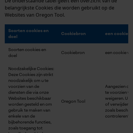
De onderstaande tabel geeft een overzicht van de
belangrijkste Cookies die worden gebruikt op de
Websites van Oregon Tool.
Econda Analytics
Mouseflow Web Analytics Tool
Soorten cookies en
Cookiebron
een cookie w
doel
Fact-Finder Tracking
Soorten cookies en
Cookiebron
een cookie we
doel
Prestatie en functionele
Noodzakelijke Cookies:
Cookies
Deze Cookies zijn strikt
noodzakelijk om u te
voorzien van de
Aangezien deze
diensten die via onze
te voorzien va
Loop54 Personalization
Websites beschikbaar
weigeren. U k
Oregon Tool
worden gesteld en om
of verwijderen
Gepersonaliseerde homepage
gebruik te maken van
zoals beschrev
Opgeslagen winkelwagen
enkele van de
controleren?"
bijbehorende functies,
Persoonlijke begroeting
zoals toegang tot