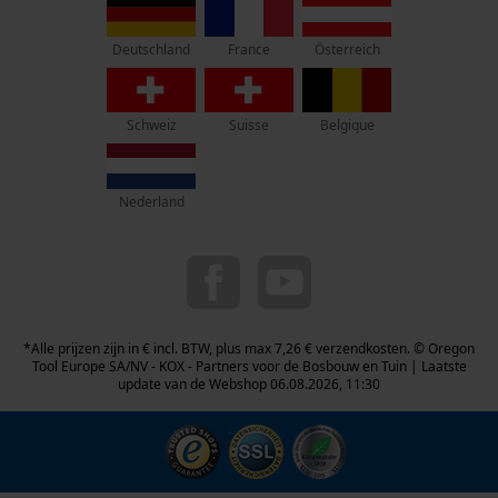
1435 Mont-Saint-Guibert
France
Österreich
Deutschland
Geen winkel!
Retouradres:
Schweiz
Suisse
Belgique
Beim Erlenwäldchen 14/2
71522 Backnang
Duitsland
Nederland
Telefonisch bereikbaar:
ma t/m fr van 9:00 tot 17:00
078 15 82 22
info-be@kox.eu
*Alle prijzen zijn in € incl. BTW, plus max 7,26 € verzendkosten. © Oregon
Tool Europe SA/NV - KOX - Partners voor de Bosbouw en Tuin | Laatste
update van de Webshop 06.08.2026, 11:30