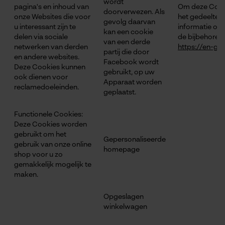
wordt
pagina's en inhoud van
Om deze Cookie
doorverwezen. Als
onze Websites die voor
het gedeelte "
gevolg daarvan
u interessant zijn te
informatie ov
kan een cookie
delen via sociale
de bijbehoren
van een derde
netwerken van derden
https://en-gb
partij die door
en andere websites.
Facebook wordt
Deze Cookies kunnen
gebruikt, op uw
ook dienen voor
Apparaat worden
reclamedoeleinden.
geplaatst.
Functionele Cookies:
Deze Cookies worden
gebruikt om het
Gepersonaliseerde
gebruik van onze online
homepage
shop voor u zo
gemakkelijk mogelijk te
maken.
Opgeslagen
winkelwagen