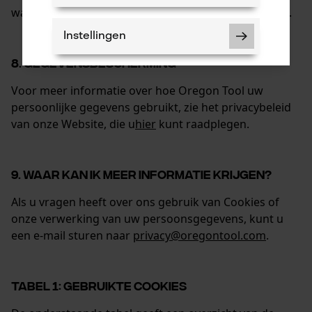
wanneer deze verklaringvoor het laatst is bijgewerkt.
Instellingen
8. GEGEVENSBESCHERMING
Voor meer informatie over hoe Oregon Tool uw
persoonlijke gegevens gebruikt, zie het privacybeleid
Noodzakelijke Cookies
van onze Website, die u
hier
kunt raadplegen.
Controleer instelling van cookies
9. WAAR KAN IK MEER INFORMATIE KRIJGEN?
Session ID
De keuze voor
Als u vragen heeft over ons gebruik van Cookies of
gegevensverwerking opslaan
onze verwerking van uw persoonsgegevens, kunt u
Econda Tag Manager
een e-mail sturen naar
privacy@oregontool.com
.
Statistische Cookies
TABEL 1: GEBRUIKTE COOKIES