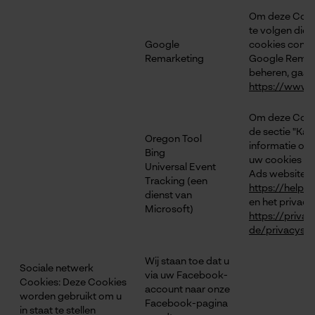
Om deze Cookie
te volgen die 
Google
cookies contr
Remarketing
Google Remark
beheren, gaat
https://www.
Om deze Cookie
de sectie "Kan
Oregon Tool
informatie ove
Bing
uw cookies kun
Universal Event
Ads website
Tracking (een
https://help
dienst van
en het privacy
Microsoft)
https://priva
de/privacyst
Wij staan toe dat u
Sociale netwerk
via uw Facebook-
Cookies: Deze Cookies
account naar onze
worden gebruikt om u
Facebook-pagina
in staat te stellen