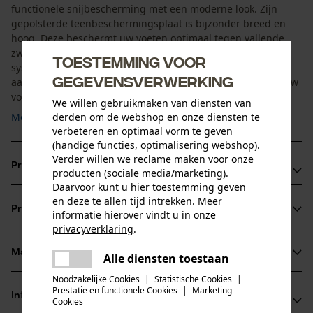
functionele snijbescherming met een moderne look. Zijn
gepolsterde teenbeschermingsplaat is bijzonder breed en
hoog. Deze beschermt uw voeten optimaal tegen vallende
zware voorwerpen, zoals takken. Dankzij het 2-zone lacing
Toestemming voor
system van Haix kunt u het voet- en schachtgebied apart
gegevensverwerking
aansnoeren. Hierdoor sluit de zaagschoen perfect aan op uw
voet ...
We willen gebruikmaken van diensten van
derden om de webshop en onze diensten te
Meer tonen
verbeteren en optimaal vorm te geven
(handige functies, optimalisering webshop).
Verder willen we reclame maken voor onze
Productvoordelen
producten (sociale media/marketing).
Daarvoor kunt u hier toestemming geven
Actief ademend en waterdicht door Gore-Tex
en deze te allen tijd intrekken. Meer
Productinformatie
informatie hierover vindt u in onze
Performance
privacyverklaring
.
Optimaal klimaatcomfort voor alle seizoenen onder de
delen
hoogste belastingen
Materiaal & onderhoud
Alle diensten toestaan
Er is een fout opgetreden. Gelieve
Productdetails
Vibram-zool, slijtvast en antislip
delen
het opnieuw te proberen.
Noodzakelijke Cookies
|
Statistische Cookies
|
Prestatie en functionele Cookies
|
Marketing
Activiteitstype
Informatie van de fabrikant
mail
Cookies
Materiaal
beschermen, werken, ongevallenpreventie