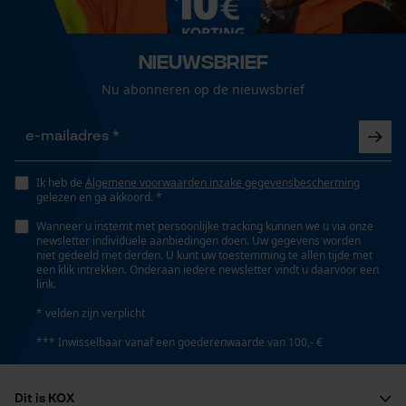
stoppen., Gebruik leerverzorgingsproducten om het
Loop54 Personalization
leer soepel te houden.
Schoenwijdte
Gepersonaliseerde homepage
Smal, Normaal, Wijd
Nieuwsbrief
Opgeslagen winkelwagen
Nu abonneren op de nieuwsbrief
Persoonlijke begroeting
Toevoeging veiligheidsschoenklasse
SB, SRC, HRO, HI, WRU, E, WR, CI
Geo-IP en gebruikersdetectie
YouTube-video's
Ik heb de
Algemene voorwaarden inzake gegevensbescherming
Google Maps
gelezen en ga akkoord. *
Grootte & afmetingen
Wanneer u instemt met persoonlijke tracking kunnen we u via onze
newsletter individuele aanbiedingen doen. Uw gegevens worden
Hakhoogte
niet gedeeld met derden. U kunt uw toestemming te allen tijde met
Marketing Cookies
5 cm
een klik intrekken. Onderaan iedere newsletter vindt u daarvoor een
link.
* velden zijn verplicht
Schachthoogte
*** Inwisselbaar vanaf een goederenwaarde van 100,- €
High-cut
Google Global Site Tag
Microsoft Advertising Universal
Event Tracking
Dit is KOX