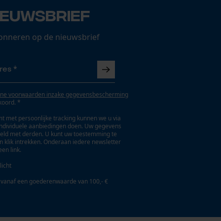
ieuwsbrief
onneren op de nieuwsbrief
ne voorwaarden inzake gegevensbescherming
koord. *
t met persoonlijke tracking kunnen we u via
individuele aanbiedingen doen. Uw gegevens
eld met derden. U kunt uw toestemming te
en klik intrekken. Onderaan iedere newsletter
een link.
licht
 vanaf een goederenwaarde van 100,- €