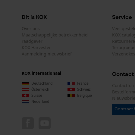
Gereedschapsloze kettingwissel
Dit is KOX
Service
Nee
Over ons
Veel geste
Maatschappelijke betrokkenheid
KOX catalo
raadgever
Retourner
Energie & vermogen
KOX Harvester
Terugroepe
Aanmelding nieuwsbrief
Verzendkos
Accucapaciteitsaanduiding
Nee
KOX internationaal
Contact
Deutschland
France
Contactfor
Österreich
Schweiz
Bestelform
Powerbankfunctie
Suisse
Belgique
Nieuwsbrie
Nee
Nederland
Contract 
Kleurencombinatie