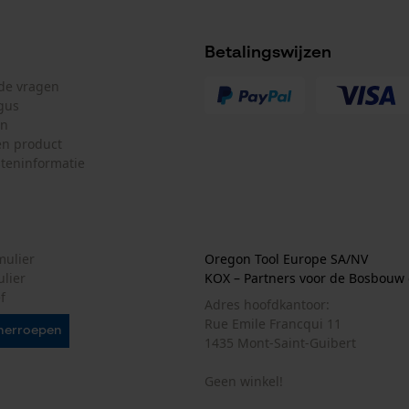
Betalingswijzen
Marketing Cookies
lde vragen
gus
en
n product
Google Global Site Tag
teninformatie
Microsoft Advertising Universal Event
Accu/batterij inbegrepen
Tracking
Oplaadbare batterij/batterijen niet inbegrepen in
de levering
Survicate
mulier
Oregon Tool Europe SA/NV
ulier
KOX – Partners voor de Bosbouw 
f
Adres hoofdkantoor:
Rue Emile Francqui 11
herroepen
1435 Mont-Saint-Guibert
Geen winkel!