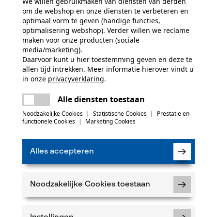
We willen gebruikmaken van diensten van derden
Branche
om de webshop en onze diensten te verbeteren en
Bouw- en bouwmaterialenindustrie, Bosbouw,
optimaal vorm te geven (handige functies,
brandweer, Tuin- en landschapsarchitectuur,
Product aanbevelen
optimalisering webshop). Verder willen we reclame
Handwerk, Landbouw
maken voor onze producten (sociale
media/marketing).
Daarvoor kunt u hier toestemming geven en deze te
allen tijd intrekken. Meer informatie hierover vindt u
Leveringsomvang
in onze
privacyverklaring
.
1 x zaagketting
delen
5
Er is een fout opgetreden. Gelieve het
Alle diensten toestaan
opnieuw te proberen.
mail
Noodzakelijke Cookies
|
Statistische Cookies
|
Prestatie en
k
functionele Cookies
|
Marketing Cookies
 of gebreken opmerkt, aarzel dan niet om contact
Alles accepteren
2 of per e-mail op info-be@kox.eu.
Noodzakelijke Cookies toestaan
Railslengte
38 cm