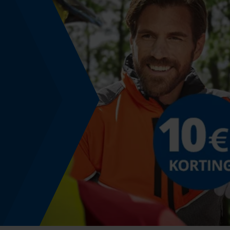
Fasewisselaar
Nee
Snijdikte
1.3 mm
Bewegingshoek borst
0.65 mm
Dieptebegrenzerafstand
0.65 mm
Aandrijfschakeldikte/gleufbreedte
0.05 in