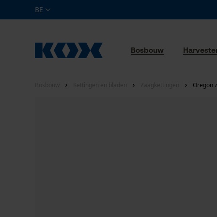
BE
Bosbouw
Harveste
Bosbouw
Kettingen en bladen
Zaagkettingen
Oregon z