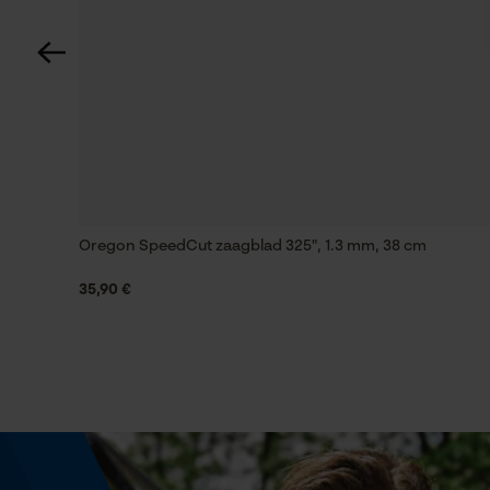
Technische specificaties
Automatische kettingsmering
Nee
Instansing aandrijfschakel
95
Oregon SpeedCut zaagblad 325", 1.3 mm, 38 cm
35,90 €
Vijlen 1e helft
4.8 mm
Vijlhouding
10° naar boven