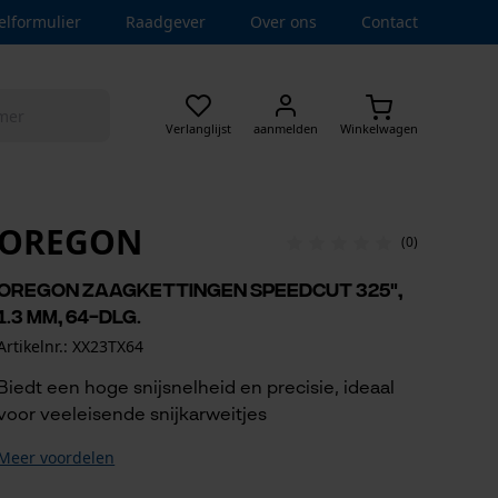
elformulier
Raadgever
Over ons
Contact
Verlanglijst
aanmelden
Winkelwagen
OREGON
(0)
Oregon zaagkettingen SpeedCut 325",
1.3 mm, 64-dlg.
Artikelnr.: XX23TX64
Biedt een hoge snijsnelheid en precisie, ideaal
voor veeleisende snijkarweitjes
Meer voordelen