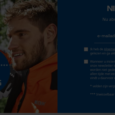
Econda Analytics
N
Slijphoek
Mouseflow Web Analytics Tool
30 deg
Fact-Finder Tracking
Nu ab
Schuine snede
Nee
Prestatie en functionele Cookies
Ik heb de
Algeme
gelezen en ga ak
Deling
325"
Wanneer u instem
Loop54 Personalization
onze newsletter 
worden niet gede
Gepersonaliseerde homepage
allen tijde met e
vindt u daarvoor 
Opgeslagen winkelwagen
Aandrijfschakeldikte mm
1.3 mm
* velden zijn verp
Persoonlijke begroeting
*** Inwisselbaar
Geo-IP en gebruikersdetectie
YouTube-video's
Gereedschapsloze kettingspanning
Nee
Google Maps