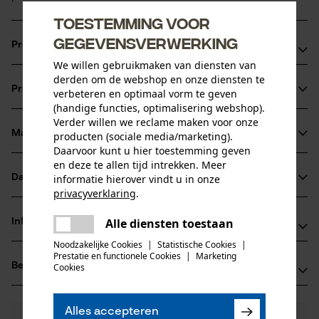
Toestemming voor
gegevensverwerking
Productvoordelen
We willen gebruikmaken van diensten van
Ketting zorgt voor verminderde vibratie van het
derden om de webshop en onze diensten te
Productinformatie
verbeteren en optimaal vorm te geven
zaagapparaat
(handige functies, optimalisering webshop).
snijkanten met kleine radius voor een snel snijden en
Verder willen we reclame maken voor onze
probleemloos scherpen
Materiaal & onderhoud
producten (sociale media/marketing).
Productdetails
Daarvoor kunt u hier toestemming geven
veiligheidsaandrijfschakels reduceren de terugslag
en deze te allen tijd intrekken. Meer
Activiteitstype
informatie hierover vindt u in onze
Datasheets
Materiaal
zagen
privacyverklaring
.
Gegevensblad fabrikant (PDF)
delen
Hoofdmateriaal
Alle diensten toestaan
Informatie van de fabrikant
Er is een fout opgetreden. Gelieve
staal
delen
Leeftijdsgroep
het opnieuw te proberen.
Noodzakelijke Cookies
|
Statistische Cookies
|
Fabrikant
volwassen
Prestatie en functionele Cookies
|
Marketing
mail
Beoordelingen
Cookies
(0)
Oregon Tool, Inc.
Materiaaldikte
4909 SE International Way
1.5 mm
97222 Portland, Verenigde Staten van Amerika
Aantal delen
Alles accepteren