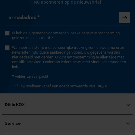
Nee
Nu abonneren op de nieuwsbrief
Opgeslagen winkelwagen
Persoonlijke begroeting
Eigenschap
Geo-IP en gebruikersdetectie
lage terugslag
Ik heb de
Algemene voorwaarden inzake gegevensbescherming
YouTube-video's
gelezen en ga akkoord. *
Google Maps
Wanneer u instemt met persoonlijke tracking kunnen we u via onze
Instansing aandrijfschakel
newsletter individuele aanbiedingen doen. Uw gegevens worden
75
niet gedeeld met derden. U kunt uw toestemming te allen tijde met
een klik intrekken. Onderaan iedere newsletter vindt u daarvoor een
link.
Marketing Cookies
* velden zijn verplicht
Instelling Jolly
55 deg
*** Inwisselbaar vanaf een goederenwaarde van 100,- €
Google Global Site Tag
Dit is KOX
Vijlen 1e helft
Microsoft Advertising Universal
5.5 mm
Event Tracking
Over ons
Survicate
Maatschappelijke betrokkenheid
Service
raadgever
Vijlen 2e helft