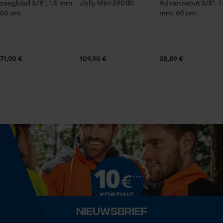
zaagblad 3/8", 1.5 mm,
Jolly Mini 590181
Advancecut 3/8", 1
60 cm
mm, 60 cm
Statistische Cookies
Leveringsomvang
1 x zaagketting
71,90 €
109,90 €
28,89 €
Volume
Econda Analytics
31.07 in³
Mouseflow Web Analytics Tool
Fact-Finder Tracking
Grootte & afmetingen
Railslengte
Prestatie en functionele
60 cm
Cookies
Technische specificaties
Loop54 Personalization
Nieuwsbrief
Automatische kettingsmering
Gepersonaliseerde homepage