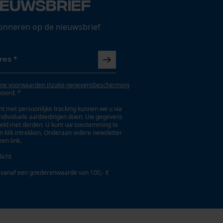
ieuwsbrief
onneren op de nieuwsbrief
ne voorwaarden inzake gegevensbescherming
koord. *
t met persoonlijke tracking kunnen we u via
individuele aanbiedingen doen. Uw gegevens
eld met derden. U kunt uw toestemming te
en klik intrekken. Onderaan iedere newsletter
een link.
licht
 vanaf een goederenwaarde van 100,- €