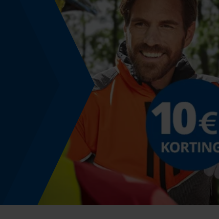
Nee
Deling
3/8" hobby
Aandrijfschakeldikte mm
1.3 mm
Gereedschapsloze kettingspanning
Nee
Energie & vermogen
Accucapaciteitsaanduiding
Nee