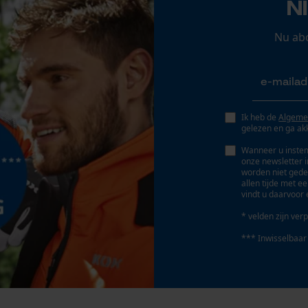
N
0.65 mm
Persoonlijke begroeting
Geo-IP en gebruikersdetectie
Nu ab
Dieptebegrenzerafstand
YouTube-video's
0.65 mm
Google Maps
Ik heb de
Algeme
Aandrijfschakeldikte/gleufbreedte
gelezen en ga ak
Marketing Cookies
0.05 in
Wanneer u instem
onze newsletter 
worden niet gede
Gereedschapsloze kettingwissel
allen tijde met e
vindt u daarvoor 
Nee
Google Global Site Tag
* velden zijn verp
Microsoft Advertising Universal Event
Tracking
*** Inwisselbaar
Survicate
Accu/batterij inbegrepen
Oplaadbare batterij/batterijen niet inbegrepen in