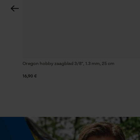
Instansing aandrijfschakel
91
Vijlen 1e helft
4 mm
Oregon hobby zaagblad 3/8", 1.3 mm, 25 cm
16,90 €
Vijlhouding
10° naar boven
Fasewisselaar
Nee
Schuine snede