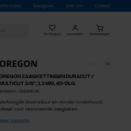
elformulier
Raadgever
Over ons
Contact
Verlanglijst
aanmelden
Winkelwagen
OREGON
(0)
Oregon zaagkettingen DuraCut /
multicut 3/8", 1.3 mm, 40-dlg.
Artikelnr.: XX63MC40
Verhoogde levensduur en minder onderhoud,
ideaal voor veeleisende zaagtaken
Meer voordelen