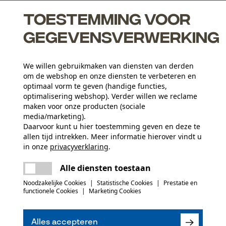
Toestemming voor
gegevensverwerking
agapparaat
We willen gebruikmaken van diensten van derden
e adhesie van de olie op de ketting
om de webshop en onze diensten te verbeteren en
vuild, zandig of verkoolt hout
optimaal vorm te geven (handige functies,
optimalisering webshop). Verder willen we reclame
maken voor onze producten (sociale
media/marketing).
Leeftijdsgroep
Daarvoor kunt u hier toestemming geven en deze te
allen tijd intrekken. Meer informatie hierover vindt u
volwassen
in onze
privacyverklaring
.
delen
Er is een fout opgetreden. Gelieve het
Materiaaldikte
Alle diensten toestaan
opnieuw te proberen.
1.3 mm
Aantal aandrijfschakels
mail
Noodzakelijke Cookies
|
Statistische Cookies
|
Prestatie en
40
functionele Cookies
|
Marketing Cookies
(0)
Branche
Alles accepteren