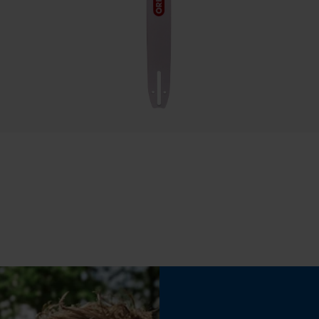
Statistische Cookies
Instelling Jolly
55 deg
Econda Analytics
Vijlen 2e helft
Mouseflow Web Analytics Tool
3.6 mm
Fact-Finder Tracking
Versnipperfunctie
Nee
Prestatie en functionele Cookies
Slijphoek
35 deg
Loop54 Personalization
Gepersonaliseerde homepage
Opgeslagen winkelwagen
Bewegingshoek borst