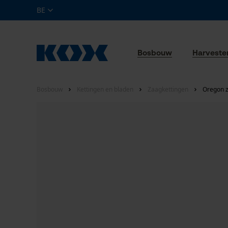
BE
Bosbouw
Harveste
Bosbouw
Kettingen en bladen
Zaagkettingen
Oregon z