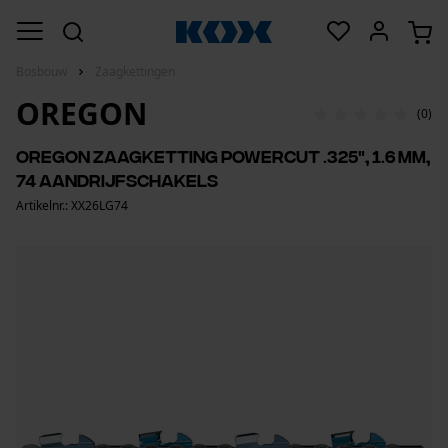
Bosbouw
Zaagkettingen
OREGON
(0)
Oregon zaagketting PowerCut .325", 1.6 mm,
74 aandrijfschakels
Artikelnr.: XX26LG74