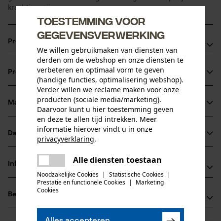
krachtige wijze.
Toestemming voor
gegevensverwerking
Productvoordelen
We willen gebruikmaken van diensten van
derden om de webshop en onze diensten te
Snel: de nieuwe zaagtand is scherper en geoptimaliseerd
verbeteren en optimaal vorm te geven
Productinformatie
voor een maximaal vermogen
(handige functies, optimalisering webshop).
Verder willen we reclame maken voor onze
Minder krachtsinspanning: de PowerCut ketting trekt
producten (sociale media/marketing).
zichzelf verder in de snede en vermindert zo aanzienlijk de
Materiaal & onderhoud
Daarvoor kunt u hier toestemming geven
Productdetails
nodige krachtinspanning
en deze te allen tijd intrekken. Meer
Krachtig: efficiënte krachtoverbrenging van de zaag met
informatie hierover vindt u in onze
Activiteitstype
Datasheets
privacyverklaring
.
Materiaal
zagen
uitstekende snijprestaties
delen
Gegevensblad fabrikant (PDF)
Alle diensten toestaan
Er is een fout opgetreden. Gelieve
Hoofdmateriaal
Informatie van de fabrikant
delen
staal
het opnieuw te proberen.
Noodzakelijke Cookies
|
Statistische Cookies
|
Leeftijdsgroep
Prestatie en functionele Cookies
|
Marketing
Fabrikant
volwassen
mail
Cookies
Beoordelingen
(0)
Oregon Tool, Inc.
Oppervlaktecoating
4909 SE International Way
gelakt oppervlak
97222 Portland, Verenigde Staten van Amerika