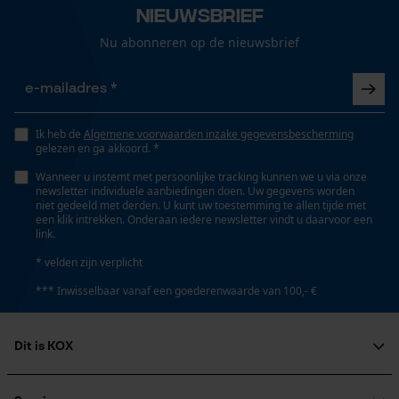
Gepersonaliseerde homepage
Nieuwsbrief
Opgeslagen winkelwagen
Railslengte
Nu abonneren op de nieuwsbrief
45 cm
Persoonlijke begroeting
Geo-IP en gebruikersdetectie
YouTube-video's
Technische specificaties
Ik heb de
Algemene voorwaarden inzake gegevensbescherming
Google Maps
gelezen en ga akkoord. *
Automatische kettingsmering
Wanneer u instemt met persoonlijke tracking kunnen we u via onze
Nee
newsletter individuele aanbiedingen doen. Uw gegevens worden
niet gedeeld met derden. U kunt uw toestemming te allen tijde met
Marketing Cookies
een klik intrekken. Onderaan iedere newsletter vindt u daarvoor een
link.
Instansing aandrijfschakel
* velden zijn verplicht
22
*** Inwisselbaar vanaf een goederenwaarde van 100,- €
Google Global Site Tag
Microsoft Advertising Universal
Instelling Jolly
Event Tracking
Dit is KOX
55 deg
Survicate
Over ons