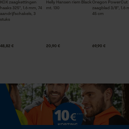
KOX zaagkettingen
Helly Hansen riem Black
Oregon PowerCut
haaks 325", 1.6 mm, 74
mt. 130
zaagblad 3/8", 1.6
aandrijfschakels, 3
45 cm
Statistische Cookies
Seizoen
stuks
Product geschikt voor het hele jaar
Leveringsomvang
48,82 €
20,90 €
69,90 €
Econda Analytics
1 x zaagketting
Mouseflow Web Analytics Tool
Fact-Finder Tracking
Volume
0.35 dm³
Prestatie en functionele
Cookies
Grootte & afmetingen
Resulterende borsthoek
85 deg
Loop54 Personalization