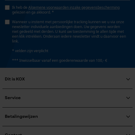
Ik heb de
Algemene voorwaarden inzake gegevensbescherming
Persoonlijke begroeting
gelezen en ga akkoord. *
Technische specificaties
Geo-IP en gebruikersdetectie
Wanneer u instemt met persoonlijke tracking kunnen we u via onze
newsletter individuele aanbiedingen doen. Uw gegevens worden
YouTube-video's
Automatische kettingsmering
niet gedeeld met derden. U kunt uw toestemming te allen tijde met
Nee
een klik intrekken. Onderaan iedere newsletter vindt u daarvoor een
Google Maps
link.
* velden zijn verplicht
Eigenschap
Marketing Cookies
*** Inwisselbaar vanaf een goederenwaarde van 100,- €
scherp, professioneel
Dit is KOX
Instelling Jolly
Google Global Site Tag
55 deg
Over ons
Maatschappelijke betrokkenheid
Service
Microsoft Advertising Universal
Event Tracking
raadgever
Veel gestelde vragen
KOX Harvester
Vijlen 1e helft
Survicate
KOX catalogus
Aanmelding nieuwsbrief
Betalingswijzen
4.8 mm
Retourneren
Terugroepen product