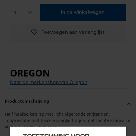
in de winkelwagen
Toevoegen aan verlanglijst
OREGON
Naar de merkenshop van Oregon
Productomschrijving
Half haakse ketting met licht afgeronde snijtanden.
Topprestatie half haakse zaagkettingen met zachte zaagwijze
voor de professionele inzet.
Toestemming voor