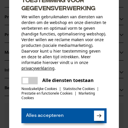
gegevensverwerking
We willen gebruikmaken van diensten van
Productvoordelen
derden om de webshop en onze diensten te
verbeteren en optimaal vorm te geven
Ketting zorgt voor verminderde vibratie van het
(handige functies, optimalisering webshop).
Productinformatie
zaagapparaat
Verder willen we reclame maken voor onze
snijkanten met kleine radius voor een snel snijden en
producten (sociale media/marketing).
Daarvoor kunt u hier toestemming geven
probleemloos scherpen
Materiaal & onderhoud
en deze te allen tijd intrekken. Meer
Productdetails
veiligheidsaandrijfschakels reduceren de terugslag
informatie hierover vindt u in onze
privacyverklaring
.
Activiteitstype
Informatie van de fabrikant
Materiaal
delen
kappen, boomverzorging, zagen, vellen,
Alle diensten toestaan
Er is een fout opgetreden. Gelieve
tuinonderhoud
Fabrikant
delen
Hoofdmateriaal
het opnieuw te proberen.
Beoordelingen
Noodzakelijke Cookies
|
Statistische Cookies
|
(0)
Oregon Tool, Inc.
staal
Prestatie en functionele Cookies
|
Marketing
4909 SE International Way
mail
Cookies
Leeftijdsgroep
97222 Portland, Verenigde Staten van Amerika
volwassen
E-mail: info@kox.eu
0
Nog vragen?
(0)
Product aanbevelen
Materiaaldikte
Onze experts staan graag voor u klaar!
Alles accepteren
Website: -
1.3 mm
Een vraag
Tel.: + 32 1030 11 11
Filteren op aantal sterren
stellen