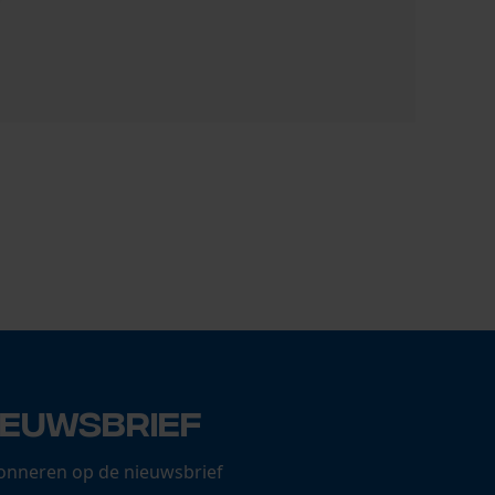
Oregon zaa
22,94 €
ieuwsbrief
onneren op de nieuwsbrief