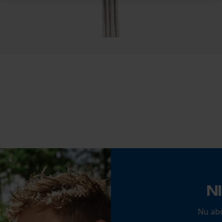
Vijlen 1e helft
4 mm
Noodzakelijke Cookies
Vijlhouding
10° naar boven
Controleer instelling van cookies
Session ID
De keuze voor gegevensverwerking
Fasewisselaar
opslaan
Nee
Econda Tag Manager
Schuine snede
Statistische Cookies
Nee
N
Deling
3/8" hobby
Econda Analytics
Nu ab
Mouseflow Web Analytics Tool