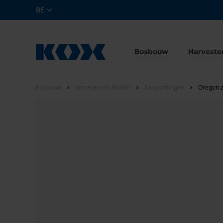
BE
Bosbouw
Harveste
Bosbouw
Kettingen en bladen
Zaagkettingen
Oregon z