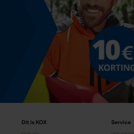
Dieptebegrenzerafstand
0.65 mm
Aandrijfschakeldikte/gleufbreedte
0.043 in
Gereedschapsloze kettingwissel
Nee
Energie & vermogen
Accucapaciteitsaanduiding
Nee
Dit is KOX
Service
Over ons
Veel geste