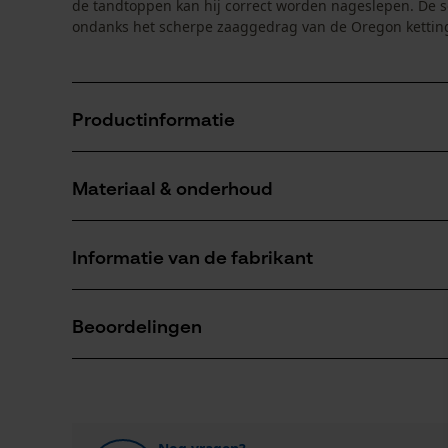
de tandtoppen kan hij correct worden nageslepen. De s
ondanks het scherpe zaaggedrag van de Oregon kettin
Productinformatie
Materiaal & onderhoud
Productdetails
Activiteitstype
Informatie van de fabrikant
zagen
Materiaal
Fabrikant
Hoofdmateriaal
Oregon Tool, Inc.
Beoordelingen
staal
Aantal delen
4909 SE International Way
1 st.
97222 Portland, Verenigde Staten van Amerika
E-mail: info@kox.eu
0
(0)
Website: -
Artikelgewicht
Tel.: + 32 1030 11 11