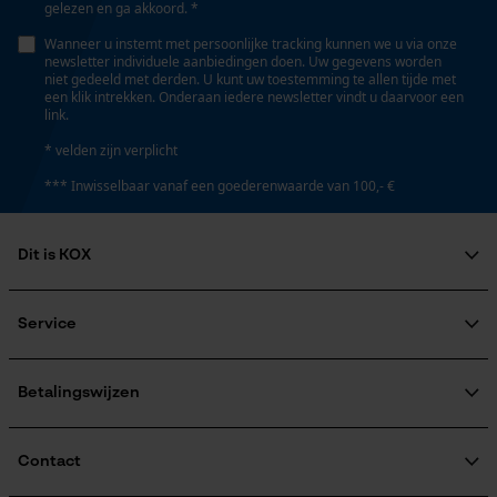
gelezen en ga akkoord. *
Persoonlijke begroeting
Eigenschap
Wanneer u instemt met persoonlijke tracking kunnen we u via onze
Geo-IP en gebruikersdetectie
newsletter individuele aanbiedingen doen. Uw gegevens worden
hoge snijprestaties
niet gedeeld met derden. U kunt uw toestemming te allen tijde met
YouTube-video's
een klik intrekken. Onderaan iedere newsletter vindt u daarvoor een
link.
Google Maps
Instansing aandrijfschakel
* velden zijn verplicht
G30
*** Inwisselbaar vanaf een goederenwaarde van 100,- €
Marketing Cookies
Instelling Jolly
Dit is KOX
60 deg
Over ons
Google Global Site Tag
Maatschappelijke betrokkenheid
Service
Microsoft Advertising Universal
raadgever
Vijlen 1e helft
Event Tracking
Veel gestelde vragen
KOX Harvester
4.0 mm
KOX catalogus
Aanmelding nieuwsbrief
Betalingswijzen
Survicate
Retourneren
Terugroepen product
Vijlen 2e helft
Verzendkosteninformatie
Contact
3.6 mm