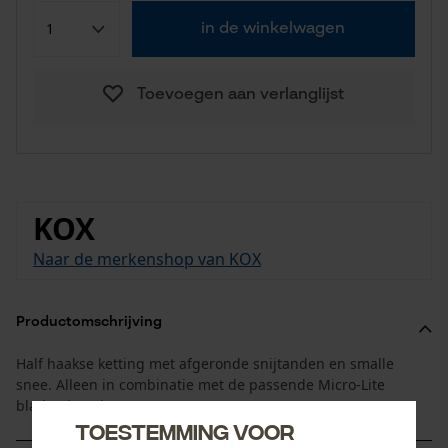
in de winkelwagen
Toevoegen aan verlanglijst
KOX
Naar de merkenshop van KOX
Productomschrijving
Half haakse ketting met afgeronde snijtanden en smalle
snee. Alleen in combinatie met de passende Micro-Lite
bladen inzetbaar.
Toestemming voor