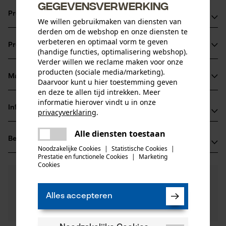
gegevensverwerking
Productvoordelen
We willen gebruikmaken van diensten van
derden om de webshop en onze diensten te
Ketting zorgt voor verminderde vibratie van het
verbeteren en optimaal vorm te geven
Productinformatie
zaagapparaat
(handige functies, optimalisering webshop).
Verder willen we reclame maken voor onze
vijlmarkering op het dak van de beitel voor een correct
producten (sociale media/marketing).
scherpen
Materiaal & onderhoud
Daarvoor kunt u hier toestemming geven
Productdetails
Door het oliegaatje in de aandrijfschakel verbeterde
en deze te allen tijd intrekken. Meer
informatie hierover vindt u in onze
smering aan de neus van het blad
Activiteitstype
Informatie van de fabrikant
privacyverklaring
.
Materiaal
zagen
delen
Oregon Tool GmbH
Alle diensten toestaan
Er is een fout opgetreden. Gelieve
Hoofdmateriaal
Beoordelingen
(0)
Lise-Meitner-Str. 4
delen
het opnieuw te proberen.
staal
Noodzakelijke Cookies
|
Statistische Cookies
|
Leeftijdsgroep
70736 Fellbach, Duitsland
Prestatie en functionele Cookies
|
Marketing
mail
volwassen
Cookies
E-mail: info@kox.eu
0
Nog vragen?
(0)
Website: www.kox.eu
Product aanbevelen
Materiaaldikte
Onze experts staan graag voor u klaar!
Tel.: + 49 711 300 33 200
1.3 mm
Alles accepteren
Een vraag
Aantal delen
Filteren op aantal sterren
stellen
1 st.
Als u vragen of problemen hebt met het product of