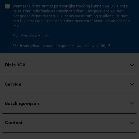
Persoonlijke begroeting
Wanneer u instemt met persoonlijke tracking kunnen we u via onze
newsletter individuele aanbiedingen doen. Uw gegevens worden
Eigenschap
Geo-IP en gebruikersdetectie
niet gedeeld met derden. U kunt uw toestemming te allen tijde met
hoge snijprestaties
een klik intrekken. Onderaan iedere newsletter vindt u daarvoor een
YouTube-video's
link.
Google Maps
* velden zijn verplicht
Instansing aandrijfschakel
*** Inwisselbaar vanaf een goederenwaarde van 100,- €
G6
Marketing Cookies
Dit is KOX
Instelling Jolly
60 deg
Over ons
Maatschappelijke betrokkenheid
Service
Google Global Site Tag
raadgever
Microsoft Advertising Universal
Veel gestelde vragen
KOX Harvester
Vijlen 1e helft
Event Tracking
KOX catalogus
Aanmelding nieuwsbrief
Betalingswijzen
4.8 mm
Retourneren
Survicate
Terugroepen product
Verzendkosteninformatie
Contact
Vijlen 2e helft
4.5 mm
Contactformulier