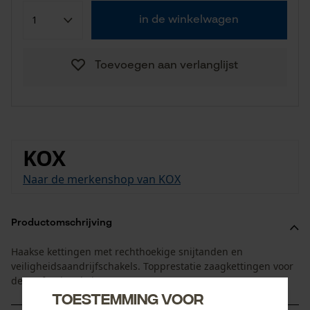
in de winkelwagen
Toevoegen aan verlanglijst
KOX
Naar de merkenshop van KOX
Productomschrijving
Haakse kettingen met rechthoekige snijtanden en
veiligheidsaandrijfschakels. Topprestatie zaagkettingen voor
de professionele inzet.
Toestemming voor