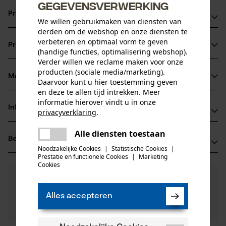
gegevensverwerking
Productvoordelen
We willen gebruikmaken van diensten van
derden om de webshop en onze diensten te
Ketting zorgt voor verminderde vibratie van het
verbeteren en optimaal vorm te geven
Productinformatie
zaagapparaat
(handige functies, optimalisering webshop).
Verder willen we reclame maken voor onze
extreem sterke haakse tanden
producten (sociale media/marketing).
vijlmarkering op het dak van de beitel voor een correct
Materiaal & onderhoud
Daarvoor kunt u hier toestemming geven
Productdetails
scherpen
en deze te allen tijd intrekken. Meer
informatie hierover vindt u in onze
Activiteitstype
Informatie van de fabrikant
privacyverklaring
.
Materiaal
zagen
delen
Oregon Tool GmbH
Alle diensten toestaan
Er is een fout opgetreden. Gelieve
Hoofdmateriaal
Beoordelingen
(0)
Lise-Meitner-Str. 4
delen
het opnieuw te proberen.
staal
Noodzakelijke Cookies
|
Statistische Cookies
|
Leeftijdsgroep
70736 Fellbach, Duitsland
Prestatie en functionele Cookies
|
Marketing
mail
volwassen
Cookies
E-mail: info@kox.eu
0
Nog vragen?
(0)
Website: www.kox.eu
Product aanbevelen
Materiaaldikte
Onze experts staan graag voor u klaar!
Tel.: + 49 711 300 33 200
1.6 mm
Alles accepteren
Een vraag
Aantal delen
Filteren op aantal sterren
stellen
1 st.
Als u vragen of problemen hebt met het product of