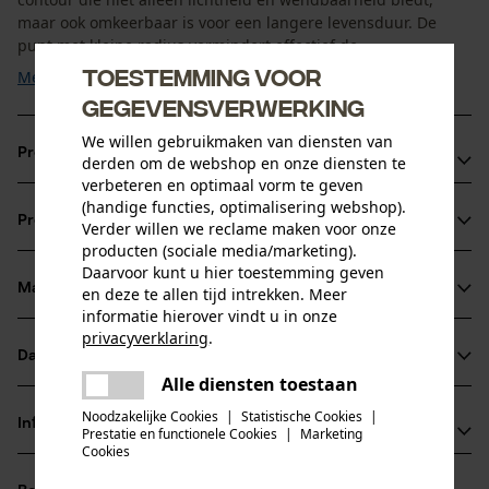
maar ook omkeerbaar is voor een langere levensduur. De
punt met kleine radius vermindert effectief de ...
Toestemming voor
Meer tonen
gegevensverwerking
We willen gebruikmaken van diensten van
Productvoordelen
derden om de webshop en onze diensten te
verbeteren en optimaal vorm te geven
Lichtgewicht en wendbaar dankzij slank, gelamineerd
(handige functies, optimalisering webshop).
Productinformatie
Verder willen we reclame maken voor onze
ontwerp.
producten (sociale media/marketing).
Lage terugslag dankzij smalle punt met kleine radius.
Daarvoor kunt u hier toestemming geven
Duurzaamheid en stabiliteit dankzij robuuste afbuigspin
Materiaal & onderhoud
en deze te allen tijd intrekken. Meer
Productdetails
informatie hierover vindt u in onze
met 4 klinknagels en 12 tanden.
privacyverklaring
.
Activiteitstype
Datasheets
delen
Materiaal
zagen
Alle diensten toestaan
Er is een fout opgetreden. Gelieve
Gegevensblad fabrikant (PDF)
delen
het opnieuw te proberen.
Noodzakelijke Cookies
|
Statistische Cookies
|
Hoofdmateriaal
Informatie van de fabrikant
Prestatie en functionele Cookies
|
Marketing
staal
mail
Leeftijdsgroep
Cookies
Fabrikant
volwassen