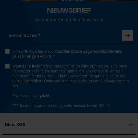
Technische specificaties
Nieuwsbrief
Gepersonaliseerde homepage
Automatische kettingsmering
Nu abonneren op de nieuwsbrief
Opgeslagen winkelwagen
Nee
Persoonlijke begroeting
Geo-IP en gebruikersdetectie
Versnipperfunctie
YouTube-video's
Ik heb de
Algemene voorwaarden inzake gegevensbescherming
Nee
gelezen en ga akkoord. *
Google Maps
Wanneer u instemt met persoonlijke tracking kunnen we u via onze
newsletter individuele aanbiedingen doen. Uw gegevens worden
Fasewisselaar
niet gedeeld met derden. U kunt uw toestemming te allen tijde met
een klik intrekken. Onderaan iedere newsletter vindt u daarvoor een
Nee
Marketing Cookies
link.
* velden zijn verplicht
Schuine snede
*** Inwisselbaar vanaf een goederenwaarde van 100,- €
Nee
Google Global Site Tag
Microsoft Advertising Universal
Dit is KOX
Event Tracking
Deling
Over ons
Survicate