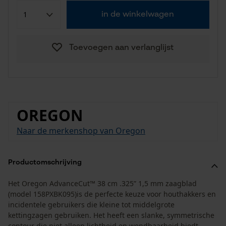
in de winkelwagen
Toevoegen aan verlanglijst
OREGON
Naar de merkenshop van Oregon
Productomschrijving
Het Oregon AdvanceCut™ 38 cm .325” 1,5 mm zaagblad
(model 158PXBK095)is de perfecte keuze voor houthakkers en
incidentele gebruikers die kleine tot middelgrote
kettingzagen gebruiken. Het heeft een slanke, symmetrische
contour die niet alleen lichtheid en wendbaarheid biedt,