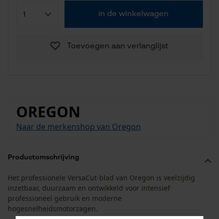
in de winkelwagen
Toevoegen aan verlanglijst
OREGON
Naar de merkenshop van Oregon
Productomschrijving
Het professionele VersaCut-blad van Oregon is veelzijdig
inzetbaar, duurzaam en ontwikkeld voor intensief
professioneel gebruik en moderne
hogesnelheidsmotorzagen.