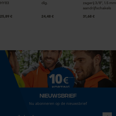
Leveringsomvang
HY83
dlg.
zagerij 3/8", 1.5 mm
1 x zaagblad
Statistische Cookies
aandrijfschakels
25,89 €
24,48 €
31,68 €
Volume
48.99 in³
Econda Analytics
Mouseflow Web Analytics Tool
Grootte & afmetingen
Fact-Finder Tracking
Railslengte
50 cm
Prestatie en functionele
Cookies
Technische specificaties
Nieuwsbrief
Automatische kettingsmering
Nu abonneren op de nieuwsbrief
Loop54 Personalization
Nee
Gepersonaliseerde homepage