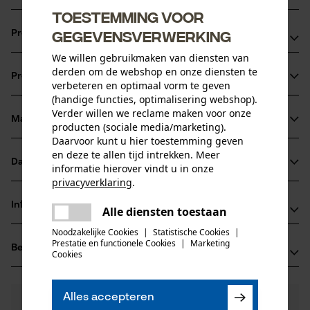
Toestemming voor
gegevensverwerking
Productvoordelen
We willen gebruikmaken van diensten van
Lichter in vergelijking met volledig stalen kettingbladen
derden om de webshop en onze diensten te
Productinformatie
Optimale oliestroom dankzij LubriTech™ smeersysteem
verbeteren en optimaal vorm te geven
(handige functies, optimalisering webshop).
Innovatief neusstuk met onderhoudsvrij lager
Verder willen we reclame maken voor onze
Materiaal & onderhoud
producten (sociale media/marketing).
Productdetails
Daarvoor kunt u hier toestemming geven
en deze te allen tijd intrekken. Meer
Activiteitstype
Datasheets
informatie hierover vindt u in onze
Materiaal
zagen
privacyverklaring
.
Gegevensblad fabrikant (PDF)
delen
Hoofdmateriaal
Informatie van de fabrikant
Alle diensten toestaan
Er is een fout opgetreden. Gelieve
staal
Leeftijdsgroep
delen
het opnieuw te proberen.
Noodzakelijke Cookies
|
Statistische Cookies
|
Fabrikant
volwassen
Prestatie en functionele Cookies
|
Marketing
Beoordelingen
(0)
Oregon Tool, Inc.
mail
Cookies
Oppervlaktecoating
4909 SE International Way
gelakt oppervlak
97222 Portland, Verenigde Staten van Amerika
Aantal delen
Alles accepteren
E-mail: info@kox.eu
0
Nog vragen?
(0)
1 st.
Product aanbevelen