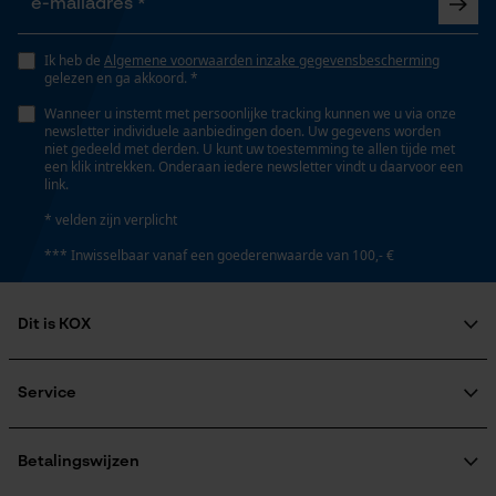
Opgeslagen winkelwagen
Eigenschap
Persoonlijke begroeting
Ik heb de
Algemene voorwaarden inzake gegevensbescherming
innovatief, modern, licht, robuust, hoge stabiliteit
gelezen en ga akkoord. *
Geo-IP en gebruikersdetectie
Wanneer u instemt met persoonlijke tracking kunnen we u via onze
YouTube-video's
newsletter individuele aanbiedingen doen. Uw gegevens worden
Versnipperfunctie
niet gedeeld met derden. U kunt uw toestemming te allen tijde met
Google Maps
Nee
een klik intrekken. Onderaan iedere newsletter vindt u daarvoor een
link.
* velden zijn verplicht
Fasewisselaar
Marketing Cookies
*** Inwisselbaar vanaf een goederenwaarde van 100,- €
Nee
Dit is KOX
Schuine snede
Google Global Site Tag
Over ons
Nee
Microsoft Advertising Universal
Maatschappelijke betrokkenheid
Service
Event Tracking
raadgever
Veel gestelde vragen
KOX Harvester
Survicate
Deling
KOX catalogus
Aanmelding nieuwsbrief
Betalingswijzen
3/8"
Retourneren