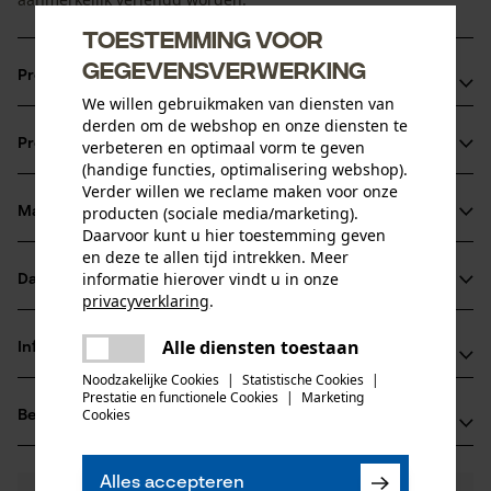
Toestemming voor
gegevensverwerking
Productvoordelen
We willen gebruikmaken van diensten van
derden om de webshop en onze diensten te
Lichter*: betere handling, minder krachtsinspanning door
Productinformatie
verbeteren en optimaal vorm te geven
de toepassing van aluminium in plaats van staal
(handige functies, optimalisering webshop).
Duurzamer*: langere gebruiksduur door nieuwe neusvorm
Verder willen we reclame maken voor onze
en hardere loopvlakken
producten (sociale media/marketing).
Materiaal & onderhoud
Productdetails
Daarvoor kunt u hier toestemming geven
Sterker*: hogere sterkte ondanks smallere vorm met
en deze te allen tijd intrekken. Meer
verlijmtechnologie uit de vliegtuigbouw
Activiteitstype
informatie hierover vindt u in onze
Datasheets
Materiaal
zagen
privacyverklaring
.
Productveiligheidsblad (PDF)
delen
Hoofdmateriaal
Alle diensten toestaan
Er is een fout opgetreden. Gelieve
Informatie van de fabrikant
staal
delen
het opnieuw te proberen.
Leeftijdsgroep
Noodzakelijke Cookies
|
Statistische Cookies
|
Fabrikant
Prestatie en functionele Cookies
|
Marketing
volwassen
mail
Cookies
Beoordelingen
(0)
Oregon Tool, Inc.
Oppervlaktecoating
4909 SE International Way
gelakt oppervlak
97222 Portland, Verenigde Staten van Amerika
Aantal delen
Alles accepteren