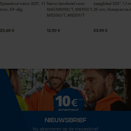
Speedcut nano 325", 1.1
Nano tandwiel voor
zaagblad 325", 1.1 
Leveringsomvang
mm, 59-dlg.
Stihl MS192/T, MS193/T,
35 cm, Husqvarna 
Statistische Cookies
1 x zaagblad
MS200/T, MS201/T
23,60 €
12,90 €
23,90 €
Volume
0.15 in³
Econda Analytics
Mouseflow Web Analytics Tool
Fact-Finder Tracking
Grootte & afmetingen
Railslengte
35 cm
Prestatie en functionele
Cookies
Technische specificaties
Nieuwsbrief
Automatische kettingsmering
Loop54 Personalization
Nee
Nu abonneren op de nieuwsbrief
Gepersonaliseerde homepage