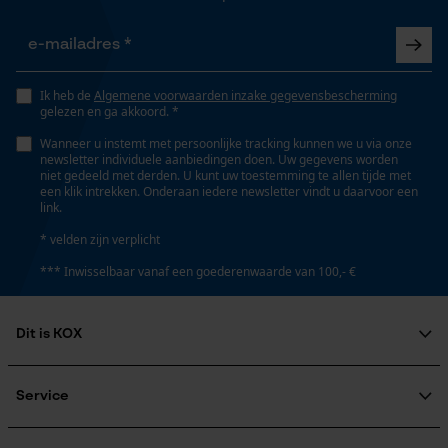
Opgeslagen winkelwagen
Eigenschap
Persoonlijke begroeting
hoge prestaties, lange levensduur, hoge
Geo-IP en gebruikersdetectie
Ik heb de
Algemene voorwaarden inzake gegevensbescherming
snijprestaties
gelezen en ga akkoord. *
YouTube-video's
Wanneer u instemt met persoonlijke tracking kunnen we u via onze
Google Maps
newsletter individuele aanbiedingen doen. Uw gegevens worden
Versnipperfunctie
niet gedeeld met derden. U kunt uw toestemming te allen tijde met
een klik intrekken. Onderaan iedere newsletter vindt u daarvoor een
Nee
link.
Marketing Cookies
* velden zijn verplicht
Fasewisselaar
*** Inwisselbaar vanaf een goederenwaarde van 100,- €
Nee
Dit is KOX
Google Global Site Tag
Schuine snede
Microsoft Advertising Universal
Over ons
Event Tracking
Nee
Maatschappelijke betrokkenheid
Service
Survicate
raadgever
Veel gestelde vragen
KOX Harvester