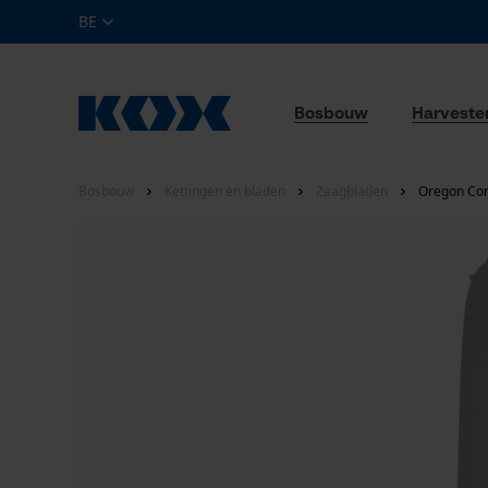
BE
Bosbouw
Harveste
Bosbouw
Kettingen en bladen
Zaagbladen
Oregon Con