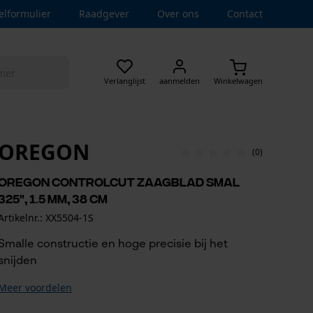
elformulier
Raadgever
Over ons
Contact
Verlanglijst
aanmelden
Winkelwagen
OREGON
(0)
Oregon ControlCut zaagblad smal
325", 1.5 mm, 38 cm
Artikelnr.: XX5504-1S
Smalle constructie en hoge precisie bij het
snijden
Meer voordelen