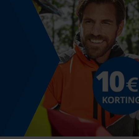
Gereedschapsloze kettingspanning
Nee
Energie & vermogen
Accucapaciteitsaanduiding
Nee
Powerbankfunctie
Nee
Gebruik & gebruiksaanwijzing
Gebruiksaanwijzing
Controleer of de kettingspanning correct is.