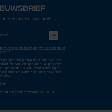
ieuwsbrief
onneren op de nieuwsbrief
ne voorwaarden inzake gegevensbescherming
koord. *
t met persoonlijke tracking kunnen we u via
individuele aanbiedingen doen. Uw gegevens
eld met derden. U kunt uw toestemming te
en klik intrekken. Onderaan iedere newsletter
een link.
licht
 vanaf een goederenwaarde van 100,- €