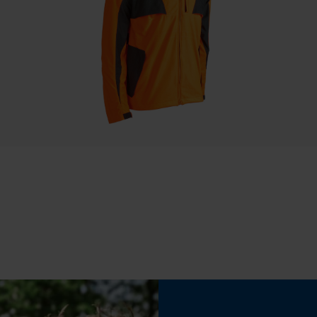
Statistische Cookies
Eigenschap
innovatief, lager risico op terugslag, licht, robuust
Econda Analytics
Mouseflow Web Analytics Tool
Fasewisselaar
Nee
Fact-Finder Tracking
Deling
Prestatie en functionele Cookies
325"
Aandrijfschakeldikte/gleufbreedte
Loop54 Personalization
0.058 in
Gepersonaliseerde homepage
Opgeslagen winkelwagen