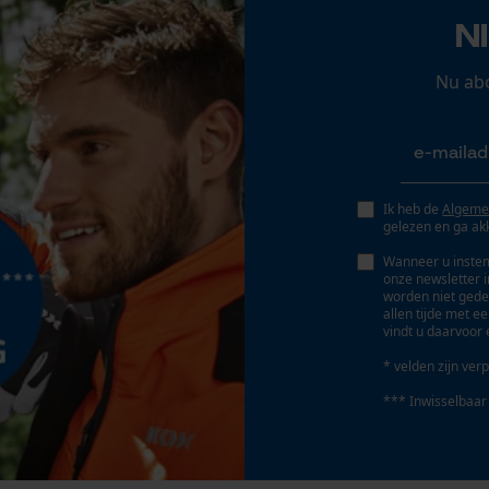
Gereedschapsloze kettingwissel
N
Nee
Persoonlijke begroeting
Geo-IP en gebruikersdetectie
Nu ab
YouTube-video's
Google Maps
Accu/batterij inbegrepen
Oplaadbare batterij/batterijen niet inbegrepen in
Ik heb de
Algeme
de levering
Marketing Cookies
gelezen en ga ak
Wanneer u instem
onze newsletter 
worden niet gede
allen tijde met e
vindt u daarvoor 
Google Global Site Tag
Microsoft Advertising Universal Event
* velden zijn verp
Tracking
*** Inwisselbaar
Survicate