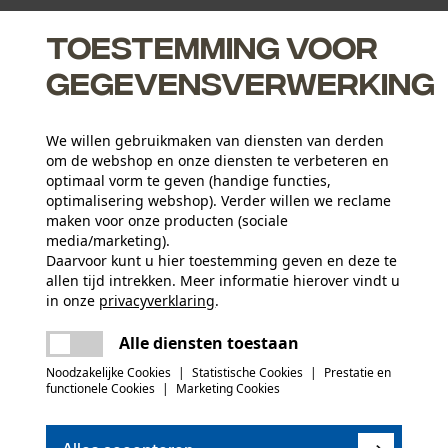
Toestemming voor
gegevensverwerking
den
We willen gebruikmaken van diensten van derden
eem
om de webshop en onze diensten te verbeteren en
optimaal vorm te geven (handige functies,
optimalisering webshop). Verder willen we reclame
maken voor onze producten (sociale
media/marketing).
Daarvoor kunt u hier toestemming geven en deze te
Leeftijdsgroep
allen tijd intrekken. Meer informatie hierover vindt u
volwassen
in onze
privacyverklaring
.
delen
Er is een fout opgetreden. Gelieve het
Oppervlaktecoating
Alle diensten toestaan
opnieuw te proberen.
mail
gelakt oppervlak
Aantal aandrijfschakels
Noodzakelijke Cookies
|
Statistische Cookies
|
Prestatie en
64
functionele Cookies
|
Marketing Cookies
(0)