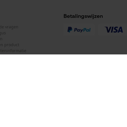
Betalingswijzen
lde vragen
gus
en
n product
teninformatie
mulier
Oregon Tool Europe SA/NV
ulier
KOX – Partners voor de Bosbouw 
Geleiderailtype
f
ControlCut
Adres hoofdkantoor:
Rue Emile Francqui 11
herroepen
1435 Mont-Saint-Guibert
Geen winkel!