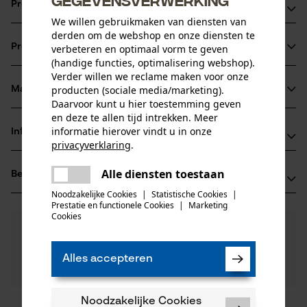
Productvoordelen
We willen gebruikmaken van diensten van
derden om de webshop en onze diensten te
Combineert hoge stabiliteit en gering gewicht door
Productinformatie
verbeteren en optimaal vorm te geven
siliciumstaal legering
(handige functies, optimalisering webshop).
Voor een hoger zaagermogen en een langere levensduur
Verder willen we reclame maken voor onze
van blad en ketting door een blokkade die het smeersel,
producten (sociale media/marketing).
Materiaal & onderhoud
Productdetails
Daarvoor kunt u hier toestemming geven
laat daar waar het nodig is
en deze te allen tijd intrekken. Meer
Activiteitstype
informatie hierover vindt u in onze
Informatie van de fabrikant
Materiaal
zagen
privacyverklaring
.
delen
Oregon Tool GmbH
Hoofdmateriaal
Alle diensten toestaan
Beoordelingen
Er is een fout opgetreden. Gelieve
(0)
Lise-Meitner-Str. 4
staal
delen
Leeftijdsgroep
het opnieuw te proberen.
70736 Fellbach, Duitsland
Noodzakelijke Cookies
|
Statistische Cookies
|
Prestatie en functionele Cookies
|
Marketing
volwassen
E-mail: info@kox.eu
mail
Cookies
0
Nog vragen?
(0)
Website: www.kox.eu
Product aanbevelen
Oppervlaktecoating
Onze experts staan graag voor u klaar!
Tel.: + 49 711 300 33 200
gelakt oppervlak
Een vraag
Aantal delen
Alles accepteren
Filteren op aantal sterren
stellen
1 st.
Als u vragen of problemen hebt met het product of
gebreken opmerkt, aarzel dan niet om contact met
Noodzakelijke Cookies