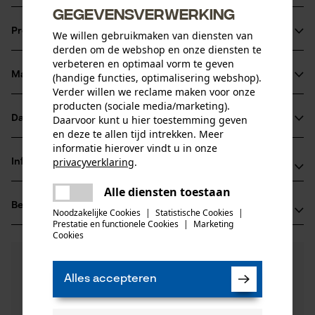
gegevensverwerking
Beschermt tijdens lange stilstand
: Voorkomt
Productinformatie
We willen gebruikmaken van diensten van
veroudering van het brandstofmengsel en houdt het
derden om de webshop en onze diensten te
systeem schoon, zelfs tijdens de winterstalling.
verbeteren en optimaal vorm te geven
Wijdverbreid gebruik
: Geschikt voor lucht- en
Materiaal & onderhoud
(handige functies, optimalisering webshop).
Productdetails
watergekoelde tweetaktmotoren in apparaten zoals
Verder willen we reclame maken voor onze
bosmaaiers, noodgeneratoren en bromfietsen.
producten (sociale media/marketing).
Activiteitstype
Nauwkeurige toepassing
: Praktische fles van 100 ml voor
Datasheets
Daarvoor kunt u hier toestemming geven
Materiaal
smeren, beschermen
en deze te allen tijd intrekken. Meer
exacte dosering en eenvoudig mengen.
Productveiligheidsblad (PDF)
informatie hierover vindt u in onze
Hoofdmateriaal
privacyverklaring
.
Informatie van de fabrikant
oliën
delen
Leeftijdsgroep
Veiligheidsdatabladen (PDF)
Alle diensten toestaan
Oregon Tool GmbH
Er is een fout opgetreden. Gelieve
volwassen
delen
Beoordelingen
(0)
Lise-Meitner-Str. 4
het opnieuw te proberen.
Noodzakelijke Cookies
|
Statistische Cookies
|
Materiaal samenstelling
Prestatie en functionele Cookies
|
Marketing
70736 Fellbach, Duitsland
mail
Cookies
Mengsel met minerale olie. Aardolie met < 3% DMSO-
E-mail: info@kox.eu
Aantal delen
extract naar IP 346
0
Nog vragen?
(0)
1 st.
Website: www.kox.eu
Product aanbevelen
Onze experts staan graag voor u klaar!
Tel.: + 49 711 300 33 200
Alles accepteren
Een vraag
Filteren op aantal sterren
stellen
Applicaties
Als u vragen of problemen hebt met het product of