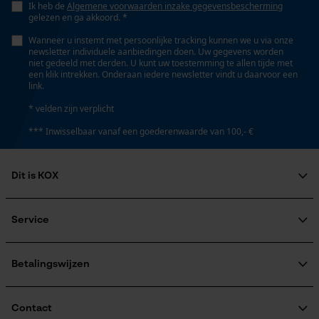
56 mm²/s
Ik heb de
Algemene voorwaarden inzake gegevensbescherming
Persoonlijke begroeting
gelezen en ga akkoord. *
Geo-IP en gebruikersdetectie
Wanneer u instemt met persoonlijke tracking kunnen we u via onze
newsletter individuele aanbiedingen doen. Uw gegevens worden
Viscositeitsklasse
YouTube-video's
niet gedeeld met derden. U kunt uw toestemming te allen tijde met
ISO 68
een klik intrekken. Onderaan iedere newsletter vindt u daarvoor een
Google Maps
link.
* velden zijn verplicht
Volume
*** Inwisselbaar vanaf een goederenwaarde van 100,- €
183.75 cm³
Marketing Cookies
Dit is KOX
Technische specificaties
Over ons
Google Global Site Tag
Maatschappelijke betrokkenheid
Service
Aggregaatstatus
Microsoft Advertising Universal
raadgever
vloeibaar
Event Tracking
Veel gestelde vragen
KOX Harvester
Survicate
KOX catalogus
Aanmelding nieuwsbrief
Betalingswijzen
Retourneren
Automatische kettingsmering
Terugroepen product
Nee
Verzendkosteninformatie
Contact