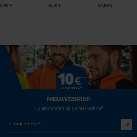
Statistische Cookies
6,90 €
9,50 €
54,89 €
Inhoud
100 ml
Econda Analytics
Mouseflow Web Analytics Tool
Seizoen
Product geschikt voor het hele jaar
Fact-Finder Tracking
Consistentie
Prestatie en functionele
olie
Cookies
Nieuwsbrief
Leveringsomvang
Nu abonneren op de nieuwsbrief
1 x Oregon tweetaktolie 100 ml
Loop54 Personalization
Gepersonaliseerde homepage
Viscositeit
Opgeslagen winkelwagen