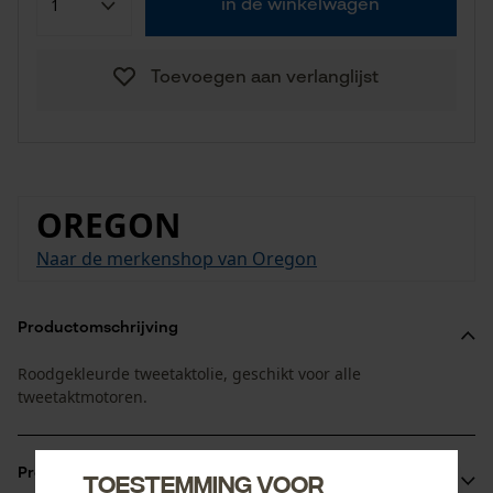
in de winkelwagen
Toevoegen aan verlanglijst
OREGON
Naar de merkenshop van Oregon
Productomschrijving
Roodgekleurde tweetaktolie, geschikt voor alle
tweetaktmotoren.
Productvoordelen
Toestemming voor