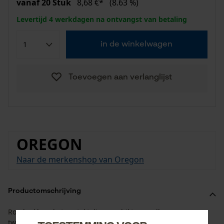
vanaf 20 Stuk
8,68 €*
(8.63 %)
Levertijd 4 werkdagen na ontvangst van betaling
in de winkelwagen
Toevoegen aan verlanglijst
OREGON
Naar de merkenshop van Oregon
Productomschrijving
Roodgekleurde tweetaktolie, geschikt voor alle
tweetaktmotoren.