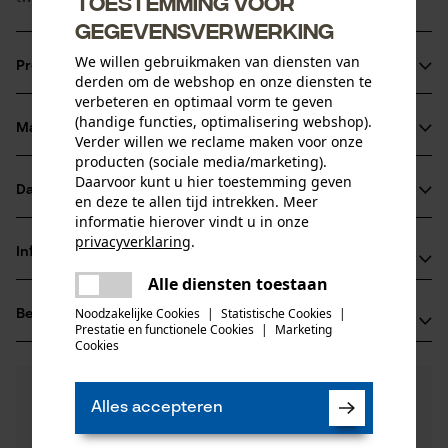
Toestemming voor
gegevensverwerking
We willen gebruikmaken van diensten van
Productinformatie
derden om de webshop en onze diensten te
verbeteren en optimaal vorm te geven
(handige functies, optimalisering webshop).
Materiaal & onderhoud
Verder willen we reclame maken voor onze
Productdetails
producten (sociale media/marketing).
Daarvoor kunt u hier toestemming geven
Activiteitstype
Datasheets
en deze te allen tijd intrekken. Meer
Materiaal
smeren, beschermen
informatie hierover vindt u in onze
Productveiligheidsblad (PDF)
privacyverklaring
.
Hoofdmateriaal
Informatie van de fabrikant
delen
oliën
Leeftijdsgroep
Alle diensten toestaan
Er is een fout opgetreden. Gelieve
Oregon Tool GmbH
volwassen
delen
het opnieuw te proberen.
Noodzakelijke Cookies
|
Statistische Cookies
|
Beoordelingen
(0)
Lise-Meitner-Str. 4
Prestatie en functionele Cookies
|
Marketing
Materiaal samenstelling
mail
70736 Fellbach, Duitsland
Cookies
Mengsel met minerale olie. Aardolie met < 3% DMSO-
E-mail: info@kox.eu
Aantal delen
extract naar IP 346
0
Nog vragen?
(0)
1 st.
Website: www.kox.eu
Product aanbevelen
Alles accepteren
Onze experts staan graag voor u klaar!
Tel.: + 49 711 300 33 200
Een vraag