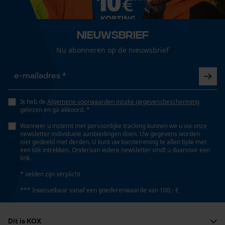
Branche
Logistiek en transportsector, Bouw- en
Loop54 Personalization
bouwmaterialenindustrie, Afvalverwerkings- en
Nieuwsbrief
Gepersonaliseerde homepage
recyclingbedrijven, Steden en gemeenten, Tuin- en
Nu abonneren op de nieuwsbrief
landschapsarchitectuur, Handwerk, Landbouw
Opgeslagen winkelwagen
Persoonlijke begroeting
Geo-IP en gebruikersdetectie
Boordafwerking
Normale band
YouTube-video's
Ik heb de
Algemene voorwaarden inzake gegevensbescherming
gelezen en ga akkoord. *
Google Maps
Wanneer u instemt met persoonlijke tracking kunnen we u via onze
Geslacht
newsletter individuele aanbiedingen doen. Uw gegevens worden
niet gedeeld met derden. U kunt uw toestemming te allen tijde met
Uniseks
een klik intrekken. Onderaan iedere newsletter vindt u daarvoor een
Marketing Cookies
link.
* velden zijn verplicht
Seizoen
Product geschikt voor het hele jaar
*** Inwisselbaar vanaf een goederenwaarde van 100,- €
Google Global Site Tag
Microsoft Advertising Universal
Dit is KOX