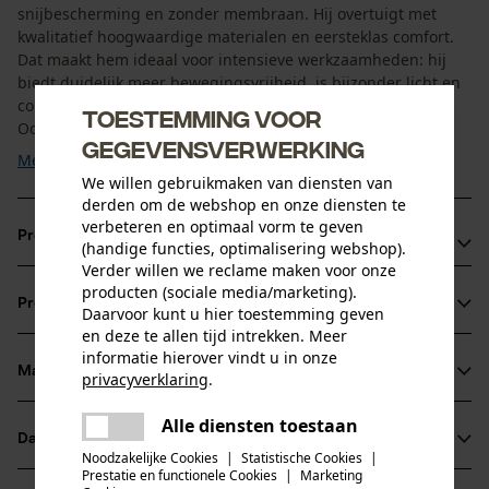
snijbescherming en zonder membraan. Hij overtuigt met
kwalitatief hoogwaardige materialen en eersteklas comfort.
Dat maakt hem ideaal voor intensieve werkzaamheden: hij
biedt duidelijk meer bewegingsvrijheid, is bijzonder licht en
combineert stevig Cordura met flexibele 4-voudige stretch.
Toestemming voor
Ook bij hogere temperaturen zorgt hij, dankzij het ...
gegevensverwerking
Meer tonen
We willen gebruikmaken van diensten van
derden om de webshop en onze diensten te
verbeteren en optimaal vorm te geven
Productvoordelen
(handige functies, optimalisering webshop).
Verder willen we reclame maken voor onze
“Air ventilation system” en ventilatierooster op de
producten (sociale media/marketing).
Productinformatie
Daarvoor kunt u hier toestemming geven
tailleband
en deze te allen tijd intrekken. Meer
Dankzij het Nilit Breeze garen is de PSS werkbroek X-treme
informatie hierover vindt u in onze
Work zonder membraan je perfecte metgezel, zelfs bij
Materiaal & onderhoud
privacyverklaring
.
Productdetails
warme temperaturen
delen
Alle diensten toestaan
PSS werkbroek combineert comfort en duurzaamheid
Er is een fout opgetreden. Gelieve
Activiteitstype
Datasheets
delen
het opnieuw te proberen.
Materiaal
vissen, werken, wandelen, kamperen, jagen
Noodzakelijke Cookies
|
Statistische Cookies
|
Prestatie en functionele Cookies
|
Marketing
Productveiligheidsblad (PDF)
mail