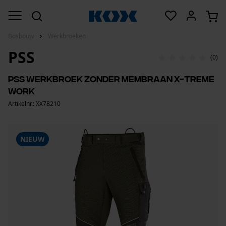
Bosbouw
Werkbroeken
PSS
(0)
PSS werkbroek zonder membraan X-treme
Work
Artikelnr.: XX78210
NIEUW