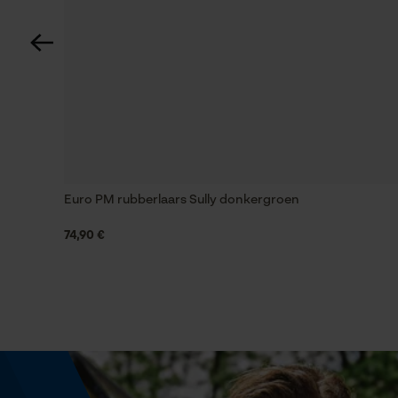
etiket., Impregneren, indien nodig.
Seizoen
Product geschikt voor het hele jaar
Zichtbaarheid
Reflecterende strepen
Euro PM rubberlaars Sully donkergroen
74,90 €
Draagcomfort
Comfortabel, Casual
Weersomstandigheden
Rustig weer