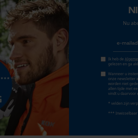
N
Persoonlijke begroeting
Geo-IP en gebruikersdetectie
Nu ab
YouTube-video's
Google Maps
Ik heb de
Algeme
Marketing Cookies
gelezen en ga ak
Wanneer u instem
Eigenschap
onze newsletter 
hoogwaardig, waterbestendig, scheurbestendig,
worden niet gede
allen tijde met e
slijtvast, robuust, temperatuurbestendig
vindt u daarvoor 
Google Global Site Tag
Microsoft Advertising Universal Event
* velden zijn verp
Tracking
Fabrikanttechnologie
*** Inwisselbaar
Survicate
RainTex®