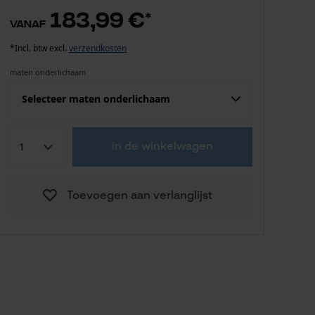
183,99 €
*
vanaf
*Incl. btw excl.
verzendkosten
maten onderlichaam
Selecteer maten onderlichaam
Confektie (EU)
Fabrikantsmaat
in de winkelwagen
196,00 €
24 gezet
Toevoegen aan verlanglijst
196,00 €
25 gezet
196,00 €
26 gezet
196,00 €
27 gezet
196,00 €
28 gezet