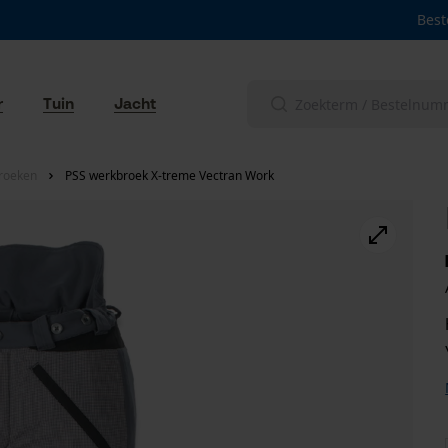
Best
r
Tuin
Jacht
roeken
PSS werkbroek X-treme Vectran Work