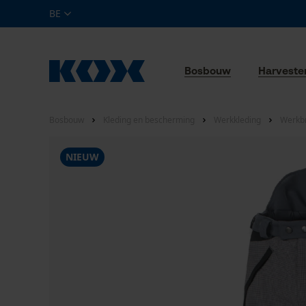
BE
Bosbouw
Harveste
Bosbouw
Kleding en bescherming
Werkkleding
Werkb
NIEUW