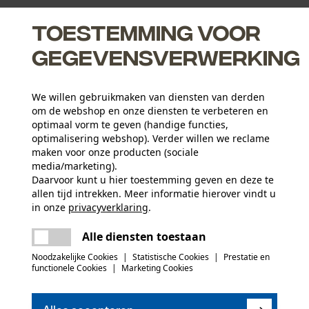
Toestemming voor
gegevensverwerking
We willen gebruikmaken van diensten van derden
om de webshop en onze diensten te verbeteren en
optimaal vorm te geven (handige functies,
optimalisering webshop). Verder willen we reclame
maken voor onze producten (sociale
media/marketing).
Daarvoor kunt u hier toestemming geven en deze te
Leeftijdsgroep
allen tijd intrekken. Meer informatie hierover vindt u
volwassen
in onze
privacyverklaring
.
delen
Er is een fout opgetreden. Gelieve het
Materiaaltype binnenvoering
Alle diensten toestaan
opnieuw te proberen.
mail
Polyester voering
Aantal tassen
Noodzakelijke Cookies
|
Statistische Cookies
|
Prestatie en
5 st.
functionele Cookies
|
Marketing Cookies
(0)
Hoofdmateriaal voering