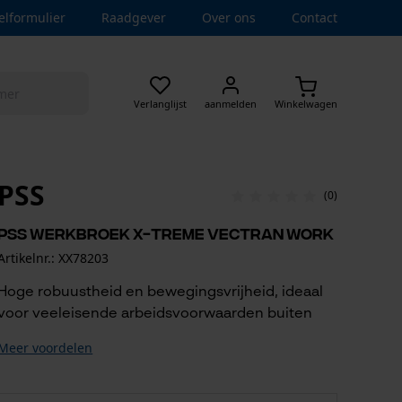
elformulier
Raadgever
Over ons
Contact
Verlanglijst
aanmelden
Winkelwagen
PSS
(0)
PSS werkbroek X-treme Vectran Work
Artikelnr.: XX78203
Hoge robuustheid en bewegingsvrijheid, ideaal
voor veeleisende arbeidsvoorwaarden buiten
Meer voordelen