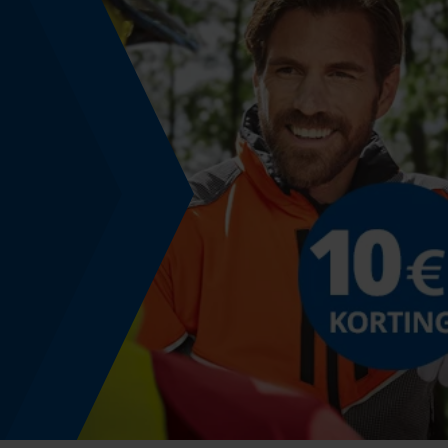
Grootte & afmetingen
Broeklengte
lang
Technische specificaties
Automatische kettingsmering
Nee
Versnipperfunctie
Nee