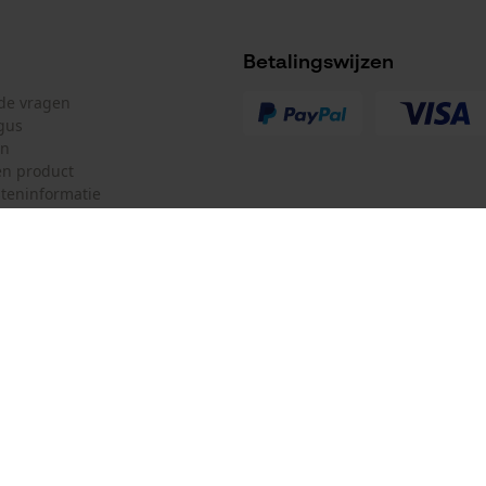
Schuine snede
Nee
Betalingswijzen
lde vragen
Gereedschapsloze kettingwissel
gus
Nee
en
n product
teninformatie
Accu/batterij inbegrepen
Oplaadbare batterij/batterijen niet inbegrepen in
mulier
Oregon Tool Europe SA/NV
de levering
ulier
KOX – Partners voor de Bosbouw 
f
Adres hoofdkantoor:
Rue Emile Francqui 11
herroepen
1435 Mont-Saint-Guibert
Geen winkel!