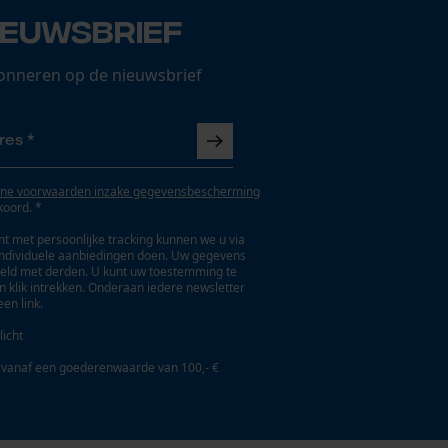
ieuwsbrief
onneren op de nieuwsbrief
ne voorwaarden inzake gegevensbescherming
koord. *
t met persoonlijke tracking kunnen we u via
individuele aanbiedingen doen. Uw gegevens
eld met derden. U kunt uw toestemming te
en klik intrekken. Onderaan iedere newsletter
een link.
licht
 vanaf een goederenwaarde van 100,- €