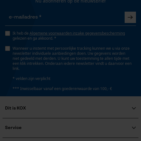
Gepersonaliseerde homepage
Nu abonneren op de nieuwsbrief
Seizoen
Product geschikt voor het hele jaar
Opgeslagen winkelwagen
Persoonlijke begroeting
Geo-IP en gebruikersdetectie
Optiek/patroon
Ik heb de
Algemene voorwaarden inzake gegevensbescherming
gelezen en ga akkoord. *
Unikleur
YouTube-video's
Wanneer u instemt met persoonlijke tracking kunnen we u via onze
Google Maps
newsletter individuele aanbiedingen doen. Uw gegevens worden
niet gedeeld met derden. U kunt uw toestemming te allen tijde met
Pasvorm
een klik intrekken. Onderaan iedere newsletter vindt u daarvoor een
Relaxed Fit
link.
Marketing Cookies
* velden zijn verplicht
*** Inwisselbaar vanaf een goederenwaarde van 100,- €
Zaktstype
Achterzak, Klepzakje, Zak op de pijp, Holsterzakken,
Broekzakken, Bovenbeenzakken met pat,
Google Global Site Tag
Dit is KOX
Bovenbeenzakken, Steekzakken, Duimstokzak,
Microsoft Advertising Universal
Vakken opzij, Frontzakken, Zakken voor
Event Tracking
Over ons
Maatschappelijke betrokkenheid
Service
Survicate
raadgever
Veel gestelde vragen