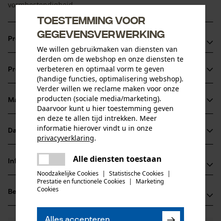
vormbestendigheid.
Toestemming voor
gegevensverwerking
Productvoordelen
We willen gebruikmaken van diensten van
derden om de webshop en onze diensten te
Ruime voorzakken
verbeteren en optimaal vorm te geven
Productinformatie
Achterzakken en beenzak met klep
(handige functies, optimalisering webshop).
Duimstokzak
Verder willen we reclame maken voor onze
producten (sociale media/marketing).
Materiaal & onderhoud
Productdetails
Daarvoor kunt u hier toestemming geven
en deze te allen tijd intrekken. Meer
informatie hierover vindt u in onze
Activiteitstype
Datasheets
privacyverklaring
.
Materiaal
vissen, werken, wandelen, kamperen, jagen
delen
Productveiligheidsblad (PDF)
Alle diensten toestaan
Materiaaltype
Er is een fout opgetreden. Gelieve
Informatie van de fabrikant
delen
Polykatoen
het opnieuw te proberen.
Noodzakelijke Cookies
|
Statistische Cookies
|
Leeftijdsgroep
Prestatie en functionele Cookies
|
Marketing
Jobman Texet AB
volwassen
mail
Cookies
Beoordelingen
(0)
BOX 42
Hoofdmateriaal
74521 Enköping, Zweden
weefstofmix
E-mail: -
Aantal delen
Alles accepteren