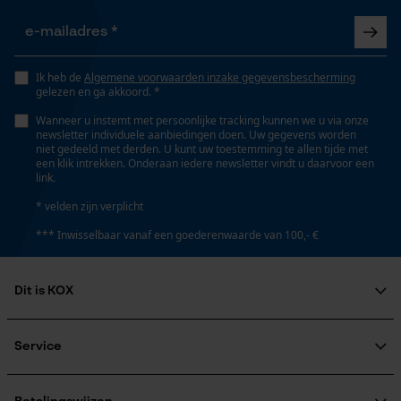
Gepersonaliseerde homepage
Seizoen
Opgeslagen winkelwagen
Product geschikt voor het hele jaar
Persoonlijke begroeting
Ik heb de
Algemene voorwaarden inzake gegevensbescherming
gelezen en ga akkoord. *
Geo-IP en gebruikersdetectie
Optiek/patroon
Wanneer u instemt met persoonlijke tracking kunnen we u via onze
YouTube-video's
Tricolour, Reflecterend
newsletter individuele aanbiedingen doen. Uw gegevens worden
niet gedeeld met derden. U kunt uw toestemming te allen tijde met
Google Maps
een klik intrekken. Onderaan iedere newsletter vindt u daarvoor een
link.
Pasvorm
* velden zijn verplicht
Relaxed Fit
Marketing Cookies
*** Inwisselbaar vanaf een goederenwaarde van 100,- €
Zaktstype
Dit is KOX
Achterzak, Klepzakje, Ritszakken, Holsterzakken,
Google Global Site Tag
Broekzakken, Bovenbeenzakken met pat,
Over ons
Microsoft Advertising Universal
Bovenbeenzakken, Duimstokzak, Zak op de pijp,
Maatschappelijke betrokkenheid
Service
Event Tracking
Steekzakken, Vakken opzij, Frontzakken, Zakken voor
raadgever
Survicate
Veel gestelde vragen
KOX Harvester