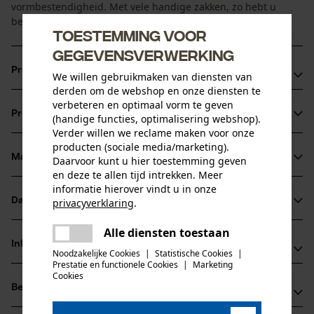
vormbestendigheid. Met vele handige zakken, zo hebt u
belangrijk gereedschap altijd binnen handbereik.
Toestemming voor
gegevensverwerking
Productvoordelen
We willen gebruikmaken van diensten van
derden om de webshop en onze diensten te
Duimstokzak met mesvak
verbeteren en optimaal vorm te geven
Productinformatie
(handige functies, optimalisering webshop).
Verstevigde holsterzakken
Verder willen we reclame maken voor onze
Beenzak met extra vak en klep met klittenbandsluiting
producten (sociale media/marketing).
Materiaal & onderhoud
Daarvoor kunt u hier toestemming geven
Productdetails
en deze te allen tijd intrekken. Meer
informatie hierover vindt u in onze
Activiteitstype
Datasheets
privacyverklaring
.
Materiaal
vissen, werken, wandelen, kamperen
delen
Productveiligheidsblad (PDF)
Alle diensten toestaan
Er is een fout opgetreden. Gelieve
Materiaaltype
Informatie van de fabrikant
delen
het opnieuw te proberen.
Noodzakelijke Cookies
|
Statistische Cookies
|
Polykatoen
Leeftijdsgroep
Prestatie en functionele Cookies
|
Marketing
mail
Jobman Texet AB
Cookies
volwassen
Beoordelingen
(0)
BOX 42
Hoofdmateriaal
74521 Enköping, Zweden