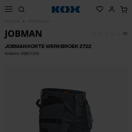
Bosbouw
Werkbroeken
JOBMAN
(0)
Jobman korte werkbroek 2722
Artikelnr.: XXJB2722G