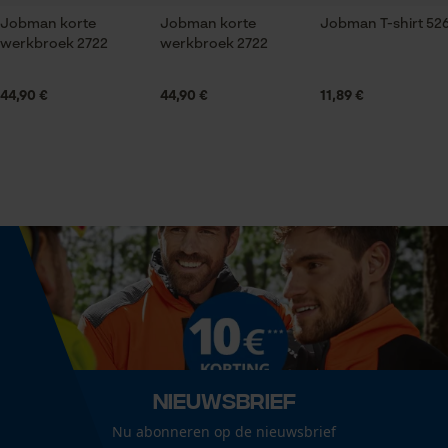
Jobman korte
Jobman korte
Jobman T-shirt 52
Pijpvorm
werkbroek 2722
werkbroek 2722
Recht
Statistische Cookies
44,90 €
44,90 €
11,89 €
Branche
Logistiek en transportsector, Bouw- en
bouwmaterialenindustrie, Elektrotechnische
Econda Analytics
industrie, Steden en gemeenten, Tuin- en
Mouseflow Web Analytics Tool
landschapsarchitectuur, Handwerk
Fact-Finder Tracking
Boordafwerking
Normale band
Prestatie en functionele
Cookies
Geslacht
Nieuwsbrief
Uniseks
Loop54 Personalization
Nu abonneren op de nieuwsbrief