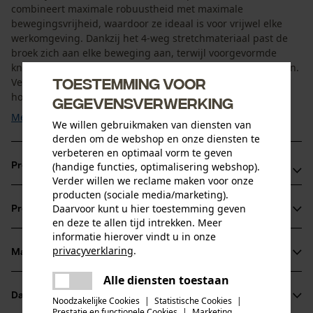
combineert maximale robuustheid met maximale
bewegingsvrijheid, waardoor ze ideaal is voor vrijwel elke
werkomgeving. Dankzij het 4-weg stretchmateriaal past de
broek zich aan elke beweging aan, terwijl voorgevormde
knieën en een voering in het kruis voor extra comfort zorgen.
Toestemming voor
Verstevigde knieën en zomen en dubbelgevoerde
holsterzakken van ...
gegevensverwerking
Meer tonen
We willen gebruikmaken van diensten van
derden om de webshop en onze diensten te
verbeteren en optimaal vorm te geven
(handige functies, optimalisering webshop).
Productvoordelen
Verder willen we reclame maken voor onze
producten (sociale media/marketing).
Werkbroek met 4-weg stretch voor optimale
Daarvoor kunt u hier toestemming geven
Productinformatie
bewegingsvrijheid
en deze te allen tijd intrekken. Meer
Verstevigde knieën en zomen voor hoge duurzaamheid
informatie hierover vindt u in onze
privacyverklaring
.
HH Connect™-zakkensysteem voor aanpassing op maat
Materiaal & onderhoud
Productdetails
delen
Alle diensten toestaan
Er is een fout opgetreden. Gelieve
Activiteitstype
delen
Datasheets
het opnieuw te proberen.
Noodzakelijke Cookies
|
Statistische Cookies
|
Materiaal
werken
Prestatie en functionele Cookies
|
Marketing