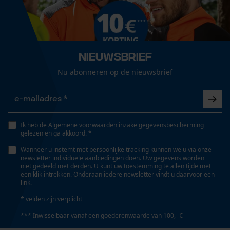
Volg het onderhoudsadvies op het etiket.
Geslacht
Loop54 Personalization
Uniseks
Gepersonaliseerde homepage
Nieuwsbrief
Opgeslagen winkelwagen
Seizoen
Nu abonneren op de nieuwsbrief
Product geschikt voor het hele jaar
Persoonlijke begroeting
Geo-IP en gebruikersdetectie
YouTube-video's
Optiek/patroon
Unikleur
Google Maps
Ik heb de
Algemene voorwaarden inzake gegevensbescherming
gelezen en ga akkoord. *
Wanneer u instemt met persoonlijke tracking kunnen we u via onze
Pasvorm
newsletter individuele aanbiedingen doen. Uw gegevens worden
Marketing Cookies
niet gedeeld met derden. U kunt uw toestemming te allen tijde met
Regular Fit
een klik intrekken. Onderaan iedere newsletter vindt u daarvoor een
link.
* velden zijn verplicht
Zichtbaarheid
*** Inwisselbaar vanaf een goederenwaarde van 100,- €
Google Global Site Tag
Reflecterende opdrukken
Microsoft Advertising Universal