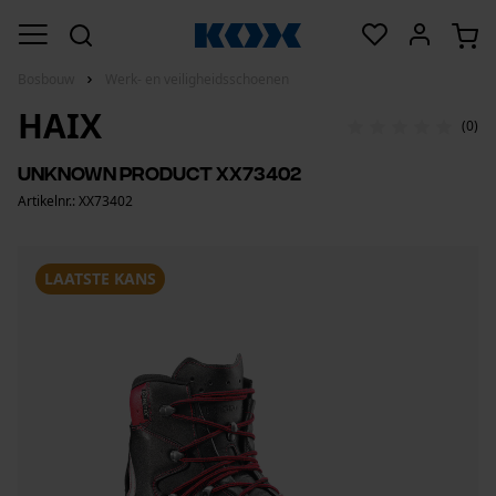
Bosbouw
Werk- en veiligheidsschoenen
HAIX
(0)
UNKNOWN product XX73402
Artikelnr.: XX73402
LAATSTE KANS