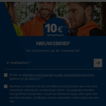
Cookies
Kleuraccenten, Tweekleurig, Colourblocking,
Driedimensionaal, Reflecterend
Loop54 Personalization
Veiligheidsklasse schoen
Gepersonaliseerde homepage
S3
Opgeslagen winkelwagen
Nieuwsbrief
Persoonlijke begroeting
Toevoeging veiligheidsschoenklasse
Nu abonneren op de nieuwsbrief
Geo-IP en gebruikersdetectie
SRC, HRO, HI, WR, CI
YouTube-video's
Google Maps
Grootte & afmetingen
Ik heb de
Algemene voorwaarden inzake gegevensbescherming
gelezen en ga akkoord. *
Schachthoogte
Marketing Cookies
Wanneer u instemt met persoonlijke tracking kunnen we u via onze
High-cut
newsletter individuele aanbiedingen doen. Uw gegevens worden
niet gedeeld met derden. U kunt uw toestemming te allen tijde met
een klik intrekken. Onderaan iedere newsletter vindt u daarvoor een
link.
Schachtlengte