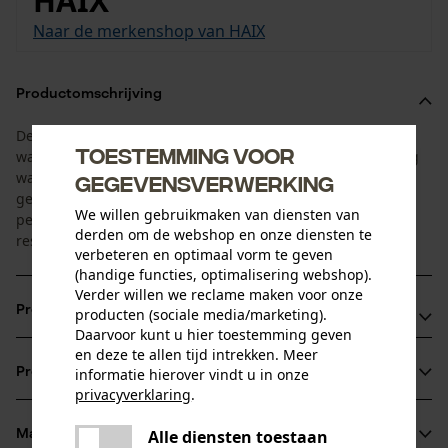
HAIX
Naar de merkenshop van HAIX
Productomschrijving
De Airpower XR3 van Haix ondersteunt u de hele dag door,
Toestemming voor
waar u ook gaat of staat. Hij biedt een uitstekende demping
waardoor uw voeten worden ontzien. De anatomisch
gegevensverwerking
gevormde ultralichte neus beschermt uw tenen en de
We willen gebruikmaken van diensten van
perforatiebestendige, slijtvaste antislipzool zorgt voor de
derden om de webshop en onze diensten te
rest.
verbeteren en optimaal vorm te geven
(handige functies, optimalisering webshop).
Verder willen we reclame maken voor onze
Productvoordelen
producten (sociale media/marketing).
Daarvoor kunt u hier toestemming geven
en deze te allen tijd intrekken. Meer
Waterdicht en ademend dankzij 4-laags GORE-TEX-
Productinformatie
informatie hierover vindt u in onze
laminaat
privacyverklaring
.
Veiligheidsneus en perforatiebestendige zool voor de
delen
hoogste veiligheidsnormen
Alle diensten toestaan
Materiaal & onderhoud
Er is een fout opgetreden. Gelieve