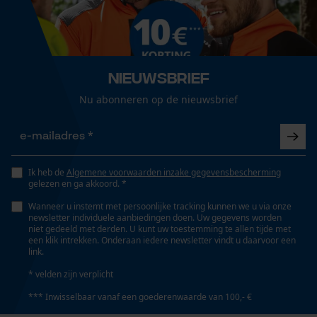
Automatische kettingsmering
Nee
Loop54 Personalization
Gepersonaliseerde homepage
Eigenschap
Nieuwsbrief
Opgeslagen winkelwagen
comfortabel, ergonomisch, robuust, waterafstotend,
Nu abonneren op de nieuwsbrief
Persoonlijke begroeting
beveiliging, aangenaam, metaalvrij
Geo-IP en gebruikersdetectie
YouTube-video's
Eigenschappen binnenzool
Google Maps
Schokabsorberend
Ik heb de
Algemene voorwaarden inzake gegevensbescherming
gelezen en ga akkoord. *
Wanneer u instemt met persoonlijke tracking kunnen we u via onze
newsletter individuele aanbiedingen doen. Uw gegevens worden
Versnipperfunctie
Marketing Cookies
niet gedeeld met derden. U kunt uw toestemming te allen tijde met
Nee
een klik intrekken. Onderaan iedere newsletter vindt u daarvoor een
link.
* velden zijn verplicht
Fabrikanttechnologie
*** Inwisselbaar vanaf een goederenwaarde van 100,- €
Google Global Site Tag
HELLY GRIP
Microsoft Advertising Universal