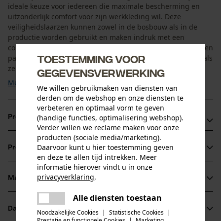
ideale keuze voor iedereen die maximale bescherming en
uitzonderlijk comfort voor zijn werkkleding wil. Deze
veiligheidslaarzen kunnen zowel in de bosbouw als in de
productie worden gebruikt en maken indruk met een
combinatie van robuustheid, hoogwaardige afwerking en een
Toestemming voor
pasvorm op maat. Ze bieden een aangenaam gevoel, zelfs als
ze ...
gegevensverwerking
Meer tonen
We willen gebruikmaken van diensten van
derden om de webshop en onze diensten te
verbeteren en optimaal vorm te geven
(handige functies, optimalisering webshop).
Productvoordelen
Verder willen we reclame maken voor onze
producten (sociale media/marketing).
Comfortabele veiligheidsschoenen met een
Daarvoor kunt u hier toestemming geven
Productinformatie
beschermende composiet veiligheidsneus en een
en deze te allen tijd intrekken. Meer
comfortabele pasvorm
informatie hierover vindt u in onze
privacyverklaring
.
Waterafstotend nubuckleer houdt de voeten droog en
Materiaal & onderhoud
Productdetails
delen
zorgt voor een aangenaam draagcomfort
Alle diensten toestaan
Er is een fout opgetreden. Gelieve
Ademend ontwerp met air-mesh-voering en PU-voetbed
Activiteitstype
delen
Datasheets
het opnieuw te proberen.
Noodzakelijke Cookies
|
Statistische Cookies
|
Materiaal
werken, ongevallenpreventie, wandelen
zorgt voor goede ventilatie en zachte demping
Prestatie en functionele Cookies
|
Marketing