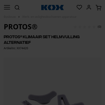
Bosbouw
Werk- en veiligheidsschoenen apparatuur
PROTOS®
(0)
PROTOS® KlimaAir set helmvulling
alternatief
Artikelnr.: XX74420