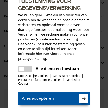
Toestemming voor
Productvoordelen
gegevensverwerking
Verwijderbaar en machinewasbaar
We willen gebruikmaken van diensten van
Productinformatie
Garandeert optimale luchtcirculatie
derden om de webshop en onze diensten te
verbeteren en optimaal vorm te geven
Makkelijke vervanging
(handige functies, optimalisering webshop).
Materiaal & onderhoud
Verder willen we reclame maken voor onze
Productdetails
producten (sociale media/marketing).
Daarvoor kunt u hier toestemming geven
Activiteitstype
Compatibiliteit
en deze te allen tijd intrekken. Meer
Materiaal
absorberen
informatie hierover vindt u in onze
privacyverklaring
.
Details vulling
Informatie van de fabrikant
delen
Compatibel met
rembourrage absorbant l'humidité
Leeftijdsgroep
Alle diensten toestaan
Er is een fout opgetreden. Gelieve
PROTOS GmbH
volwassen
delen
het opnieuw te proberen.
PROTOS Integral Forest
Noodzakelijke Cookies
|
Statistische Cookies
|
Beoordelingen
(0)
Herrschaftswiesen 11
Prestatie en functionele Cookies
|
Marketing
mail
Hoofdmateriaal
6842 Koblach, Oostenrijk
Cookies
kunststof
E-mail: info@pfanner-austria.de
Aantal delen
0
Nog vragen?
(0)
3 st.
Website: -
Product aanbevelen
Alles accepteren
Onze experts staan graag voor u klaar!
Tel.: + 43 0595 05 05 00
Een vraag
Materiaal samenstelling