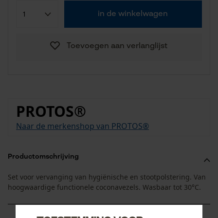
in de winkelwagen
Toevoegen aan verlanglijst
PROTOS®
Naar de merkenshop van PROTOS®
Productomschrijving
Set voor vervanging van hygiënische en stootpolstering. Van
hoogwaardige functionele coconavezels. Wasbaar tot 30°C.