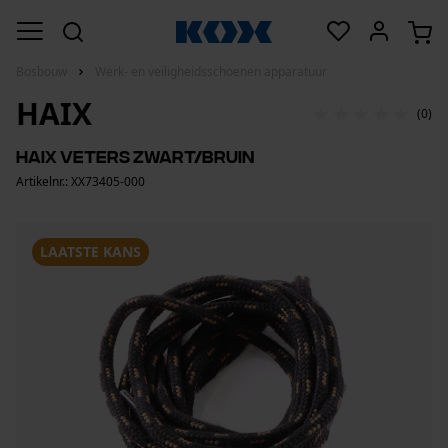
Bosbouw
Werk- en veiligheidsschoenen apparatuur
HAIX
(0)
Haix veters zwart/bruin
Artikelnr.: XX73405-000
LAATSTE KANS