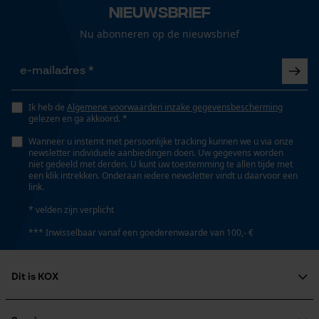
Nieuwsbrief
Loop54 Personalization
Gepersonaliseerde homepage
Nu abonneren op de nieuwsbrief
Vorm
Opgeslagen winkelwagen
Rond
Persoonlijke begroeting
Geo-IP en gebruikersdetectie
Ik heb de
Algemene voorwaarden inzake gegevensbescherming
Versnipperfunctie
gelezen en ga akkoord. *
YouTube-video's
Nee
Wanneer u instemt met persoonlijke tracking kunnen we u via onze
Google Maps
newsletter individuele aanbiedingen doen. Uw gegevens worden
niet gedeeld met derden. U kunt uw toestemming te allen tijde met
een klik intrekken. Onderaan iedere newsletter vindt u daarvoor een
Fasewisselaar
link.
Nee
Marketing Cookies
* velden zijn verplicht
*** Inwisselbaar vanaf een goederenwaarde van 100,- €
Schuine snede
Nee
Google Global Site Tag
Dit is KOX
Microsoft Advertising Universal
Event Tracking
Over ons
Gereedschapsloze kettingspanning