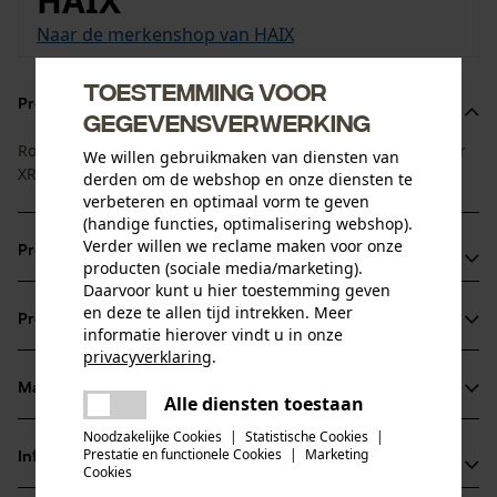
HAIX
Naar de merkenshop van HAIX
Toestemming voor
Productomschrijving
gegevensverwerking
Ronde veters in zwart/bruin, geschikt voor de Haix Airpower
We willen gebruikmaken van diensten van
XR26.
derden om de webshop en onze diensten te
verbeteren en optimaal vorm te geven
(handige functies, optimalisering webshop).
Verder willen we reclame maken voor onze
Productvoordelen
producten (sociale media/marketing).
Daarvoor kunt u hier toestemming geven
Verkrijgbaar in verschillende lengtes
en deze te allen tijd intrekken. Meer
Productinformatie
Veters voor werkschoenen / veiligheidsschoenen met
informatie hierover vindt u in onze
privacyverklaring
.
gesmolten veter voor eenvoudig rijgen
delen
Materiaal & onderhoud
Alle diensten toestaan
Productdetails
Er is een fout opgetreden. Gelieve
delen
het opnieuw te proberen.
Noodzakelijke Cookies
|
Statistische Cookies
|
Activiteitstype
Prestatie en functionele Cookies
|
Marketing
Informatie van de fabrikant
mail
Cookies
Materiaal
bevestigen, pasvorm optimaliseren