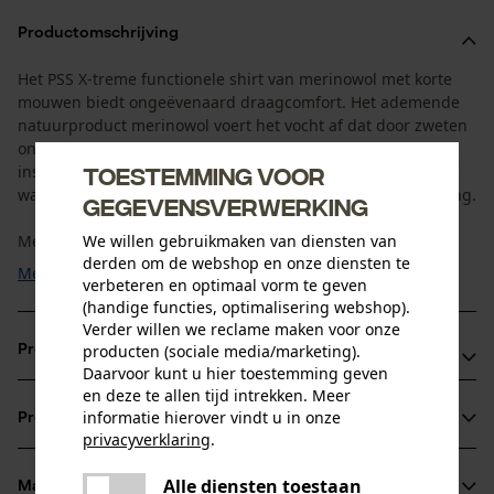
Productomschrijving
Het PSS X-treme functionele shirt van merinowol met korte
mouwen biedt ongeëvenaard draagcomfort. Het ademende
natuurproduct merinowol voert het vocht af dat door zweten
ontstaat, zodat uw huid altijd fris aanvoelt. Zelfs bij
Toestemming voor
inspannende activiteiten ontstaat er geen zweetgeur,
waardoor het shirt ideaal is voor gebruik als bosbouwkleding.
gegevensverwerking
We willen gebruikmaken van diensten van
Merinowol is een hernieuwbare en 100% ...
derden om de webshop en onze diensten te
Meer tonen
verbeteren en optimaal vorm te geven
(handige functies, optimalisering webshop).
Verder willen we reclame maken voor onze
producten (sociale media/marketing).
Productvoordelen
Daarvoor kunt u hier toestemming geven
en deze te allen tijd intrekken. Meer
Drukvrije flatlocknaden op het functionele shirt zorgen
informatie hierover vindt u in onze
Productinformatie
voor een draagervaring zonder schuren
privacyverklaring
.
Optimale pasvorm bij bewegingsintensieve activiteiten
delen
Alle diensten toestaan
Ook perfect op koude dagen als middenlaag onder
Er is een fout opgetreden. Gelieve
Materiaal & onderhoud