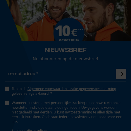
Cookies
Seizoen
Product geschikt voor het hele jaar
Loop54 Personalization
Optiek/patroon
Gepersonaliseerde homepage
Unikleur
Opgeslagen winkelwagen
Nieuwsbrief
Persoonlijke begroeting
Nu abonneren op de nieuwsbrief
Pasvorm
Geo-IP en gebruikersdetectie
Form Fit
YouTube-video's
Google Maps
Draagcomfort
Ik heb de
Algemene voorwaarden inzake gegevensbescherming
Comfortabel
gelezen en ga akkoord. *
Wanneer u instemt met persoonlijke tracking kunnen we u via onze
Marketing Cookies
newsletter individuele aanbiedingen doen. Uw gegevens worden
niet gedeeld met derden. U kunt uw toestemming te allen tijde met
Technische specificaties
een klik intrekken. Onderaan iedere newsletter vindt u daarvoor een
link.
Automatische kettingsmering
* velden zijn verplicht