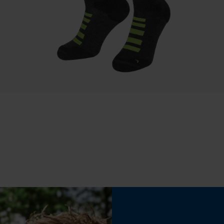
Statistische Cookies
Eigenschap
antibacterieel, licht, zweetafvoerend,
bewegingsvriendelijk, uv-bestendig
Econda Analytics
Mouseflow Web Analytics Tool
Fact-Finder Tracking
Fabrikanttechnologie
Coolmax®
Prestatie en functionele Cookies
Schuine snede
Nee
Loop54 Personalization
Gereedschapsloze kettingwissel
Gepersonaliseerde homepage
Nee
Opgeslagen winkelwagen