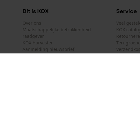
Dit is KOX
Service
Over ons
Veel geste
Maatschappelijke betrokkenheid
KOX catalo
raadgever
Retourner
KOX Harvester
Terugroepe
Aanmelding nieuwsbrief
Verzendkos
KOX internationaal
Contact
Deutschland
France
Contactfor
Österreich
Schweiz
Bestelform
Suisse
Belgique
Nieuwsbrie
Nederland
Contract 