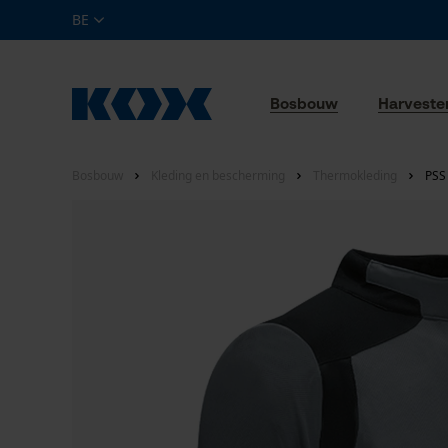
BE
Bosbouw
Harveste
Bosbouw
Kleding en bescherming
Thermokleding
PSS 