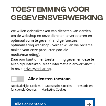
Toestemming voor
gegevensverwerking
end, het voert het vocht weg van het lichaam en droogt snel
We willen gebruikmaken van diensten van derden
om de webshop en onze diensten te verbeteren en
optimaal vorm te geven (handige functies,
optimalisering webshop). Verder willen we reclame
maken voor onze producten (sociale
media/marketing).
Activiteitstype
Daarvoor kunt u hier toestemming geven en deze te
allen tijd intrekken. Meer informatie hierover vindt u
werken, jagen
in onze
privacyverklaring
.
delen
Er is een fout opgetreden. Gelieve het
Hoofdmateriaal
Alle diensten toestaan
opnieuw te proberen.
kunststof
Aantal delen
mail
Noodzakelijke Cookies
|
Statistische Cookies
|
Prestatie en
1 st.
functionele Cookies
|
Marketing Cookies
(0)
Materiaal samenstelling
100% polyester (Coolmax®)
Mouwafwerking
Alles accepteren