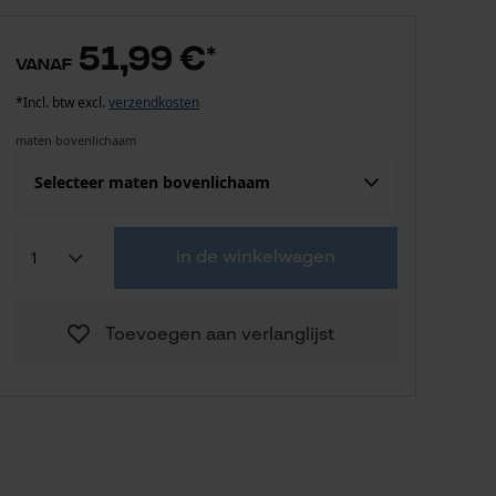
51,99 €
*
vanaf
*Incl. btw excl.
verzendkosten
maten bovenlichaam
Selecteer maten bovenlichaam
Confektie (EU)
Fabrikantsmaat
in de winkelwagen
51,99 €
S
Toevoegen aan verlanglijst
51,99 €
M
51,99 €
L
51,99 €
XXL