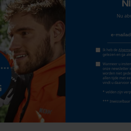
N
Persoonlijke begroeting
Geo-IP en gebruikersdetectie
Nu ab
Accu/batterij inbegrepen
YouTube-video's
Oplaadbare batterij/batterijen niet inbegrepen in
Google Maps
de levering
Ik heb de
Algeme
gelezen en ga ak
Marketing Cookies
Wanneer u instem
onze newsletter 
worden niet gede
allen tijde met e
vindt u daarvoor 
Google Global Site Tag
* velden zijn verp
Microsoft Advertising Universal Event
Tracking
*** Inwisselbaar
Survicate