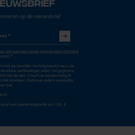
ieuwsbrief
onneren op de nieuwsbrief
ne voorwaarden inzake gegevensbescherming
koord. *
t met persoonlijke tracking kunnen we u via
individuele aanbiedingen doen. Uw gegevens
eld met derden. U kunt uw toestemming te
en klik intrekken. Onderaan iedere newsletter
een link.
licht
 vanaf een goederenwaarde van 100,- €