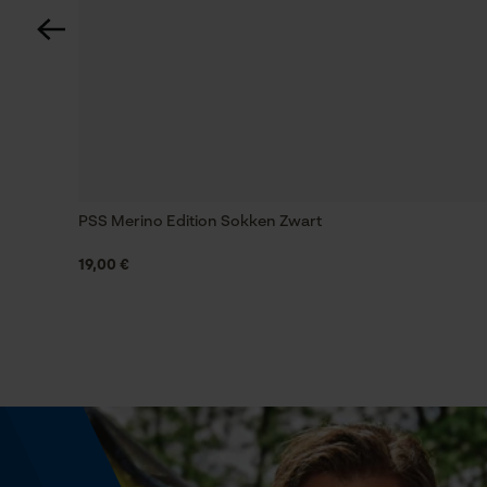
Technische specificaties
Automatische kettingsmering
Nee
Versnipperfunctie
PSS Merino Edition Sokken Zwart
Nee
19,00 €
Fasewisselaar
Nee
Gereedschapsloze kettingspanning
Nee