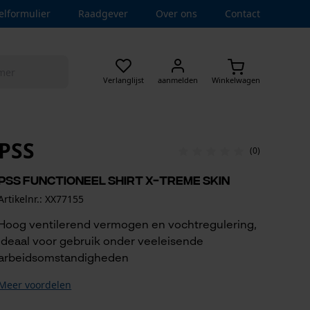
elformulier
Raadgever
Over ons
Contact
Verlanglijst
aanmelden
Winkelwagen
PSS
(0)
PSS functioneel Shirt X-treme Skin
Artikelnr.: XX77155
Hoog ventilerend vermogen en vochtregulering,
ideaal voor gebruik onder veeleisende
arbeidsomstandigheden
Meer voordelen