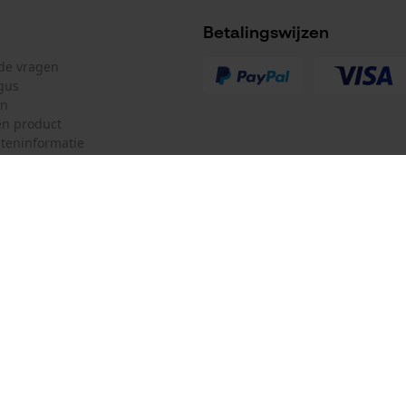
Betalingswijzen
lde vragen
gus
en
n product
teninformatie
mulier
Oregon Tool Europe SA/NV
ulier
KOX – Partners voor de Bosbouw 
f
Adres hoofdkantoor:
Rue Emile Francqui 11
herroepen
1435 Mont-Saint-Guibert
Geen winkel!
Retouradres: