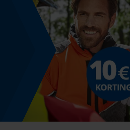
Energie & vermogen
Accucapaciteitsaanduiding
Nee
Powerbankfunctie
Nee
Model & collectie
Modelnaam
X-treme Skin