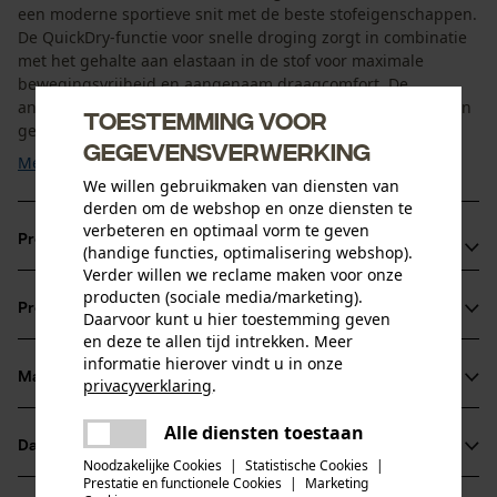
een moderne sportieve snit met de beste stofeigenschappen.
De QuickDry-functie voor snelle droging zorgt in combinatie
met het gehalte aan elastaan in de stof voor maximale
bewegingsvrijheid en aangenaam draagcomfort. De
antibacteriële eigenschappen verminderen het ontstaan van
Toestemming voor
geurtjes. Door de gladde structuur van de stof kan ...
gegevensverwerking
Meer tonen
We willen gebruikmaken van diensten van
derden om de webshop en onze diensten te
verbeteren en optimaal vorm te geven
Productvoordelen
(handige functies, optimalisering webshop).
Verder willen we reclame maken voor onze
Sportieve pasvorm, flexibel met elastaan
producten (sociale media/marketing).
Productinformatie
Daarvoor kunt u hier toestemming geven
Droogt snel
en deze te allen tijd intrekken. Meer
Antibacteriële werking
informatie hierover vindt u in onze
Materiaal & onderhoud
privacyverklaring
.
Productdetails
delen
Alle diensten toestaan
Er is een fout opgetreden. Gelieve
Mouwtype
Datasheets
delen
het opnieuw te proberen.
Materiaal
Korte mouwen
Noodzakelijke Cookies
|
Statistische Cookies
|
Prestatie en functionele Cookies
|
Marketing
Productveiligheidsblad (PDF)
mail