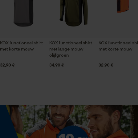
gegevensverwerking opslaan
Econda Tag Manager
Branche
Bosbouw, Outdoor, Steden en gemeenten, Tuin- en
landschapsarchitectuur
Statistische Cookies
KOX functioneel shirt
KOX functioneel shirt
KOX functioneel shi
met korte mouw
met lange mouw
met korte mouw
Geslacht
olijfgroen
Uniseks
32,90 €
34,90 €
32,90 €
Econda Analytics
Mouseflow Web Analytics Tool
Seizoen
Product geschikt voor het hele jaar
Fact-Finder Tracking
Optiek/patroon
Prestatie en functionele
Tweekleurig
Cookies