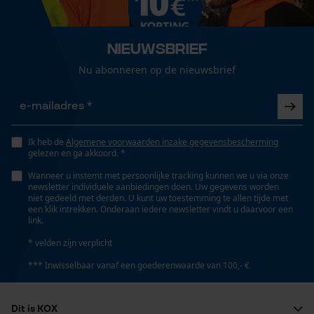
Technische specificaties
Loop54 Personalization
Automatische kettingsmering
Nieuwsbrief
Gepersonaliseerde homepage
Nee
Nu abonneren op de nieuwsbrief
Opgeslagen winkelwagen
Persoonlijke begroeting
Eigenschap
Geo-IP en gebruikersdetectie
sportief, snel drogend, modern, antibacterieel, glad,
aangenaam, uv-bescherming
YouTube-video's
Ik heb de
Algemene voorwaarden inzake gegevensbescherming
gelezen en ga akkoord. *
Google Maps
Wanneer u instemt met persoonlijke tracking kunnen we u via onze
newsletter individuele aanbiedingen doen. Uw gegevens worden
Versnipperfunctie
niet gedeeld met derden. U kunt uw toestemming te allen tijde met
Nee
een klik intrekken. Onderaan iedere newsletter vindt u daarvoor een
Marketing Cookies
link.
* velden zijn verplicht
Fasewisselaar
*** Inwisselbaar vanaf een goederenwaarde van 100,- €
Nee
Google Global Site Tag
Microsoft Advertising Universal
Dit is KOX