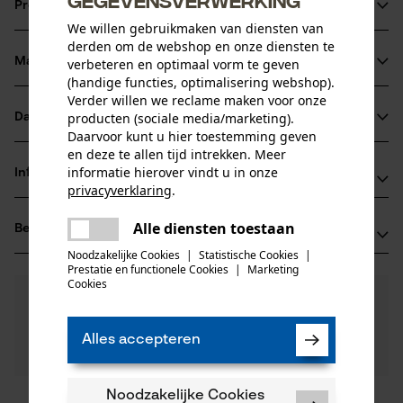
Productinformatie
We willen gebruikmaken van diensten van
derden om de webshop en onze diensten te
Materiaal & onderhoud
verbeteren en optimaal vorm te geven
Productdetails
(handige functies, optimalisering webshop).
Verder willen we reclame maken voor onze
Activiteitstype
producten (sociale media/marketing).
Datasheets
Materiaal
reinigen
Daarvoor kunt u hier toestemming geven
Productveiligheidsblad (PDF)
en deze te allen tijd intrekken. Meer
Hoofdmateriaal
informatie hierover vindt u in onze
Informatie van de fabrikant
tensiden
privacyverklaring
.
Leeftijdsgroep
delen
Peter Hofsümmer GmbH
volwassen
Alle diensten toestaan
Beoordelingen
Er is een fout opgetreden. Gelieve
(0)
Ommerbornstraße 31 -33
delen
het opnieuw te proberen.
51465 Bergisch Gladbach, Duitsland
Noodzakelijke Cookies
|
Statistische Cookies
|
Prestatie en functionele Cookies
|
Marketing
E-mail: info@oil-pad.eu
mail
Aantal delen
Cookies
0
Nog vragen?
(0)
80 st.
Website: -
Product aanbevelen
Onze experts staan graag voor u klaar!
Tel.: + 49 0220 29 89 44 80
Een vraag
Alles accepteren
Filteren op aantal sterren
stellen
Artikelgewicht
Als u vragen of problemen hebt met het product of
1000.0 g
gebreken opmerkt, aarzel dan niet om contact met
Noodzakelijke Cookies