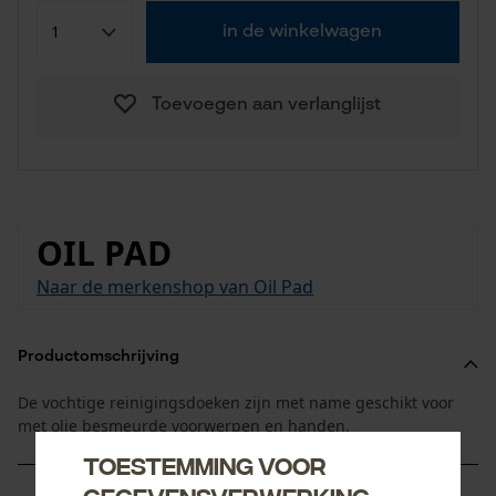
in de winkelwagen
Toevoegen aan verlanglijst
OIL PAD
Naar de merkenshop van Oil Pad
Productomschrijving
De vochtige reinigingsdoeken zijn met name geschikt voor
met olie besmeurde voorwerpen en handen.
Toestemming voor
gegevensverwerking