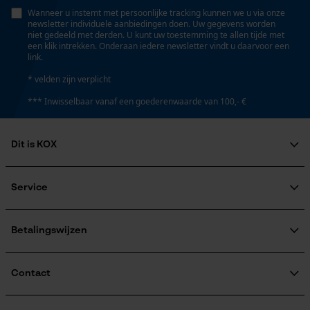
Wanneer u instemt met persoonlijke tracking kunnen we u via onze
Geo-IP en gebruikersdetectie
newsletter individuele aanbiedingen doen. Uw gegevens worden
niet gedeeld met derden. U kunt uw toestemming te allen tijde met
YouTube-video's
een klik intrekken. Onderaan iedere newsletter vindt u daarvoor een
Energie & vermogen
link.
Google Maps
* velden zijn verplicht
Accucapaciteitsaanduiding
Nee
*** Inwisselbaar vanaf een goederenwaarde van 100,- €
Marketing Cookies
Accu/batterij inbegrepen
Dit is KOX
Oplaadbare batterij/batterijen niet inbegrepen in de
Over ons
levering
Maatschappelijke betrokkenheid
Service
Google Global Site Tag
raadgever
Microsoft Advertising Universal
Veel gestelde vragen
KOX Harvester
Event Tracking
Powerbankfunctie
KOX catalogus
Aanmelding nieuwsbrief
Betalingswijzen
Survicate
Nee
Retourneren
Terugroepen product
Verzendkosteninformatie
Contact
Gebruik & gebruiksaanwijzing
Contactformulier