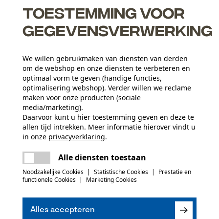
Toestemming voor
gegevensverwerking
met de ketting gemonteerd
We willen gebruikmaken van diensten van derden
om de webshop en onze diensten te verbeteren en
optimaal vorm te geven (handige functies,
optimalisering webshop). Verder willen we reclame
maken voor onze producten (sociale
media/marketing).
Leeftijdsgroep
Daarvoor kunt u hier toestemming geven en deze te
volwassen
allen tijd intrekken. Meer informatie hierover vindt u
in onze
privacyverklaring
.
delen
Er is een fout opgetreden. Gelieve het
Alle diensten toestaan
Applicaties
opnieuw te proberen.
mail
Gestempeld logo
Noodzakelijke Cookies
|
Statistische Cookies
|
Prestatie en
functionele Cookies
|
Marketing Cookies
(0)
Branche
Alles accepteren
Bosbouw, Steden en gemeenten, Tuin- en