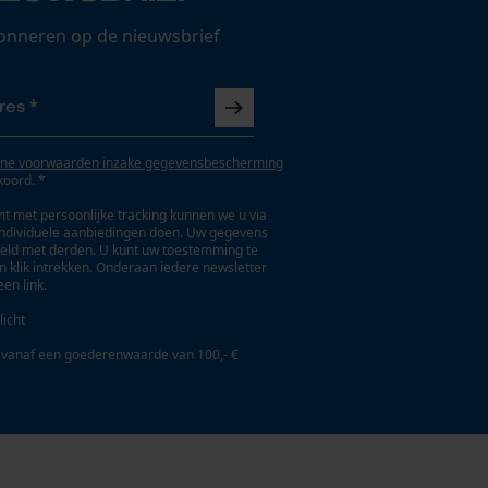
onneren op de nieuwsbrief
ne voorwaarden inzake gegevensbescherming
koord. *
t met persoonlijke tracking kunnen we u via
individuele aanbiedingen doen. Uw gegevens
eld met derden. U kunt uw toestemming te
en klik intrekken. Onderaan iedere newsletter
een link.
licht
 vanaf een goederenwaarde van 100,- €