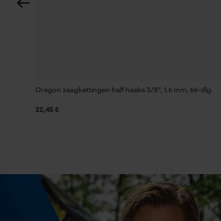
Nee
Schuine snede
Nee
Gereedschapsloze kettingwissel
Oregon zaagkettingen half haaks 3/8", 1.6 mm, 66-dlg.
Nee
22,45 €
Energie & vermogen
Accucapaciteitsaanduiding
Nee
Powerbankfunctie