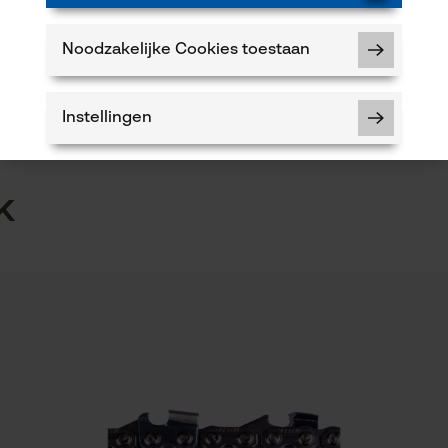
landschapsarchitectuur, Wijnbouw, Fruitteelt,
Product aanbevelen
Landbouw
Noodzakelijke Cookies toestaan
Leveringsomvang
Instellingen
1 x vijlgereedschap
5
k
Noodzakelijke Cookies
 of gebreken opmerkt, aarzel dan niet om contact
Controleer instelling van cookies
2 of per e-mail op info-be@kox.eu.
Session ID
De keuze voor gegevensverwerking
Eigenschap
opslaan
nauwkeurige begeleiding, nauwkeurig
Econda Tag Manager
Fasewisselaar