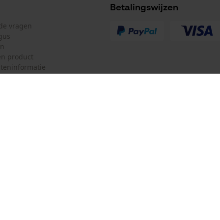
Betalingswijzen
lde vragen
gus
en
n product
Montage-instructie
teninformatie
Kan eenvoudig aan de geleiderail worden
bevestigd wanneer de ketting is gemonteerd.
mulier
Oregon Tool Europe SA/NV
ulier
KOX – Partners voor de Bosbouw 
f
Adres hoofdkantoor:
Rue Emile Francqui 11
herroepen
1435 Mont-Saint-Guibert
Geen winkel!
Retouradres:
Beim Erlenwäldchen 14/2