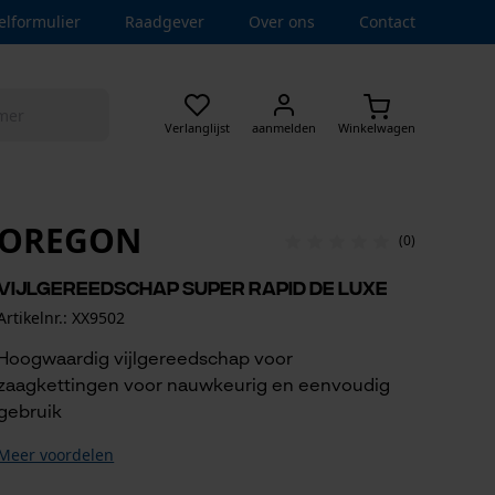
elformulier
Raadgever
Over ons
Contact
Verlanglijst
aanmelden
Winkelwagen
OREGON
(0)
Vijlgereedschap Super Rapid de Luxe
Artikelnr.: XX9502
Hoogwaardig vijlgereedschap voor
zaagkettingen voor nauwkeurig en eenvoudig
gebruik
Meer voordelen