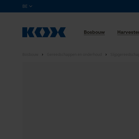
BE
Bosbouw
Harveste
Bosbouw
Gereedschappen en onderhoud
Slijpgereedscha