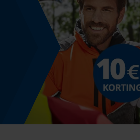
Nee
Gebruik & gebruiksaanwijzing
Bedieningstype
handmatige bediening
Kleurencombinatie
Kleur
zwart
Model & collectie
Modelnaam
Super Rapid de Luxe