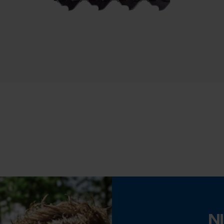
Nee
Statistische Cookies
Gereedschapsloze kettingspanning
Nee
Econda Analytics
Mouseflow Web Analytics Tool
Fact-Finder Tracking
Prestatie en functionele Cookies
Accu/batterij inbegrepen
Oplaadbare batterij/batterijen niet inbegrepen in
Loop54 Personalization
de levering
Gepersonaliseerde homepage
Opgeslagen winkelwagen
N