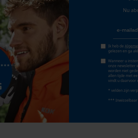
Persoonlijke begroeting
Nu ab
Geo-IP en gebruikersdetectie
YouTube-video's
Google Maps
Ik heb de
Algeme
gelezen en ga ak
Marketing Cookies
Wanneer u instem
onze newsletter 
worden niet gede
allen tijde met e
vindt u daarvoor 
Google Global Site Tag
* velden zijn verp
Microsoft Advertising Universal Event
Tracking
*** Inwisselbaar
Survicate