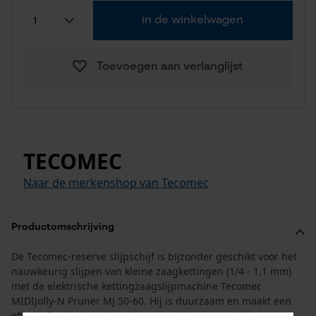
in de winkelwagen
Toevoegen aan verlanglijst
TECOMEC
Naar de merkenshop van Tecomec
Productomschrijving
De Tecomec-reserve slijpschijf is bijzonder geschikt voor het
nauwkeurig slijpen van kleine zaagkettingen (1/4 - 1,1 mm)
met de elektrische kettingzaagslijpmachine Tecomec
MIDIJolly-N Pruner MJ 50-60. Hij is duurzaam en maakt een
effectief onderhoud van het gereedschap mogelijk voor