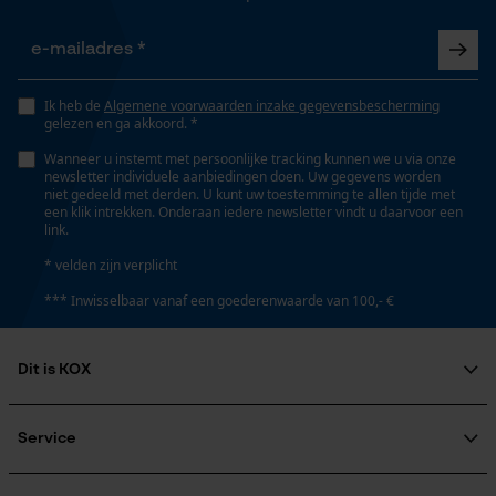
Opgeslagen winkelwagen
Persoonlijke begroeting
Technische specificaties
Geo-IP en gebruikersdetectie
Ik heb de
Algemene voorwaarden inzake gegevensbescherming
gelezen en ga akkoord. *
YouTube-video's
Automatische kettingsmering
Nee
Wanneer u instemt met persoonlijke tracking kunnen we u via onze
Google Maps
newsletter individuele aanbiedingen doen. Uw gegevens worden
niet gedeeld met derden. U kunt uw toestemming te allen tijde met
een klik intrekken. Onderaan iedere newsletter vindt u daarvoor een
link.
Vorm
Marketing Cookies
Rond
* velden zijn verplicht
*** Inwisselbaar vanaf een goederenwaarde van 100,- €
Versnipperfunctie
Google Global Site Tag
Nee
Dit is KOX
Microsoft Advertising Universal
Event Tracking
Over ons
Maatschappelijke betrokkenheid
Service
Survicate
Gatdiameter slijpschijf
raadgever
22.2 mm
Veel gestelde vragen
KOX Harvester