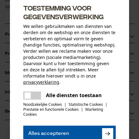
optimale zaagprestaties en precisie.
Toestemming voor
gegevensverwerking
We willen gebruikmaken van diensten van
derden om de webshop en onze diensten te
Productvoordelen
verbeteren en optimaal vorm te geven
(handige functies, optimalisering webshop).
Speciaal voor het nauwkeurig slijpen van kleine
Verder willen we reclame maken voor onze
Productinformatie
zaagkettingen van accu-aangedreven takzagen (1/4" - 1, 1
producten (sociale media/marketing).
Daarvoor kunt u hier toestemming geven
mm)
en deze te allen tijd intrekken. Meer
Hoge duurzaamheid en precisie
Materiaal & onderhoud
informatie hierover vindt u in onze
Productdetails
Geringe wrijving op de zaagkettingtanden
privacyverklaring
.
delen
Activiteitstype
Informatie van de fabrikant
Alle diensten toestaan
Er is een fout opgetreden. Gelieve
Materiaal
slijpen, onderhoud
delen
het opnieuw te proberen.
Noodzakelijke Cookies
|
Statistische Cookies
|
TECOMEC S.R.L.
Prestatie en functionele Cookies
|
Marketing
Hoofdmateriaal
Beoordelingen
mail
(0)
STRADA DELLA MIRANDOLA 11
Cookies
korund
Leeftijdsgroep
42124 Reggio Emilia, Italië
volwassen
E-mail: salesdpt@tecomec.com
Alles accepteren
0
Nog vragen?
(0)
Website: -
Product aanbevelen