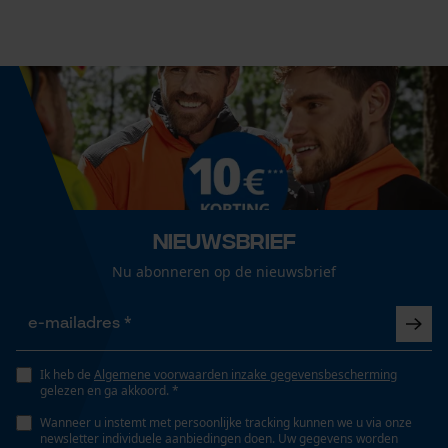
45 cm
Cookies
Technische specificaties
Loop54 Personalization
Gepersonaliseerde homepage
Automatische kettingsmering
Nee
Opgeslagen winkelwagen
Persoonlijke begroeting
Geo-IP en gebruikersdetectie
Eigenschap
Nieuwsbrief
innovatief, lage terugslag, robuust, licht, hoge
YouTube-video's
Nu abonneren op de nieuwsbrief
stabiliteit
Google Maps
Versnipperfunctie
Nee
Ik heb de
Marketing Cookies
Algemene voorwaarden inzake gegevensbescherming
gelezen en ga akkoord. *
Wanneer u instemt met persoonlijke tracking kunnen we u via onze
newsletter individuele aanbiedingen doen. Uw gegevens worden
Fasewisselaar