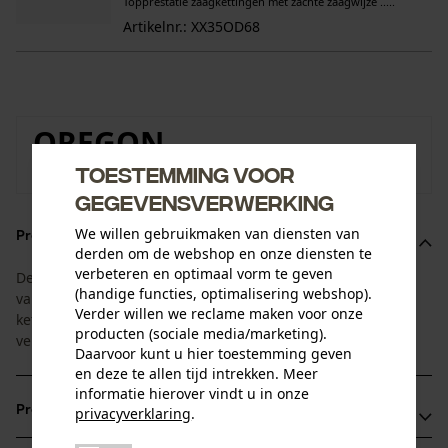
Topprestatie zaagkettingen met zachte zaagwijze .....
Artikelnr.: XX35OD68
OREGON
Toestemming voor
Naar de merkenshop van Oregon
gegevensverwerking
We willen gebruikmaken van diensten van
Productomschrijving
derden om de webshop en onze diensten te
verbeteren en optimaal vorm te geven
Deze Oregon-bespaarset 1+4 is afgestemd op de standtijd
(handige functies, optimalisering webshop).
van het kettingblad en de zaagketting. U ontvangt 1
Verder willen we reclame maken voor onze
kettingblad met 4 bijpassende zaagkettingen. Zo hebt u de
producten (sociale media/marketing).
vervangende kettingen altijd binnen handbereik.
Daarvoor kunt u hier toestemming geven
en deze te allen tijd intrekken. Meer
informatie hierover vindt u in onze
Productvoordelen
privacyverklaring
.
delen