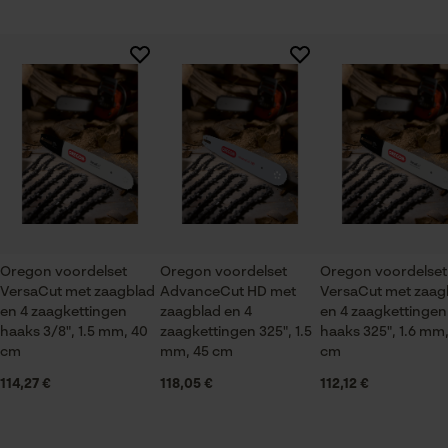
Session ID
De keuze voor
Branche
gegevensverwerking opslaan
Bosbouw, Steden en gemeenten, Tuin- en
Er zijn nog geen beoordelingen beschikbaar
Econda Tag Manager
landschapsarchitectuur, Wijnbouw, Fruitteelt,
Landbouw
Statistische Cookies
Seizoen
Product geschikt voor het hele jaar
Oregon voordelset
Oregon voordelset
Oregon voordelset
VersaCut met zaagblad
AdvanceCut HD met
VersaCut met zaag
Econda Analytics
Leveringsomvang
en 4 zaagkettingen
zaagblad en 4
en 4 zaagkettingen
1 x zaagblad, 4 x zaagkettingen
Mouseflow Web Analytics Tool
haaks 3/8", 1.5 mm, 40
zaagkettingen 325", 1.5
haaks 325", 1.6 mm,
cm
mm, 45 cm
cm
Fact-Finder Tracking
114,27 €
118,05 €
112,12 €
Grootte & afmetingen
Prestatie en functionele
Railslengte