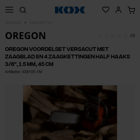
Bosbouw
Spaartip 1+4
OREGON
(0)
Oregon voordelset VersaCut met
zaagblad en 4 zaagkettingen half haaks
3/8", 1.5 mm, 45 cm
Artikelnr.: XX8105-1M