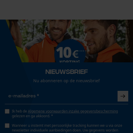
40 cm
Cookies
Technische specificaties
Loop54 Personalization
Gepersonaliseerde homepage
Automatische kettingsmering
Nee
Opgeslagen winkelwagen
Persoonlijke begroeting
Geo-IP en gebruikersdetectie
Eigenschap
Nieuwsbrief
innovatief, lange levensduur, licht
YouTube-video's
Nu abonneren op de nieuwsbrief
Google Maps
Instansing aandrijfschakel
G6
Ik heb de
Marketing Cookies
Algemene voorwaarden inzake gegevensbescherming
gelezen en ga akkoord. *
Versnipperfunctie
Wanneer u instemt met persoonlijke tracking kunnen we u via onze
newsletter individuele aanbiedingen doen. Uw gegevens worden
Nee