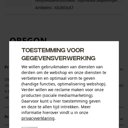
veiligheidsaandrijfschakels. Topprestatie zaagkettingen .....
Artikelnr.: XX26OL67
OREGON
Toestemming voor
Naar de merkenshop van Oregon
gegevensverwerking
We willen gebruikmaken van diensten van
Productomschrijving
derden om de webshop en onze diensten te
verbeteren en optimaal vorm te geven
Deze 1+4 voordeelset van Oregon is afgestemd op de
(handige functies, optimalisering webshop).
standtijd van zaagblad en ketting. U ontvangt 1 zaagblad met
Verder willen we reclame maken voor onze
4 bijpassende zaagkettingen. Zo heeft u altijd een
producten (sociale media/marketing).
vervangende ketting bij de hand.
Daarvoor kunt u hier toestemming geven
en deze te allen tijd intrekken. Meer
informatie hierover vindt u in onze
Productvoordelen
privacyverklaring
.
delen