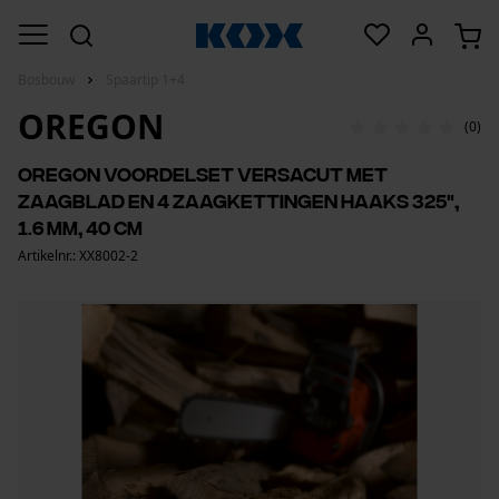
Bosbouw
Spaartip 1+4
OREGON
(0)
Oregon voordelset VersaCut met
zaagblad en 4 zaagkettingen haaks 325",
1.6 mm, 40 cm
Artikelnr.: XX8002-2