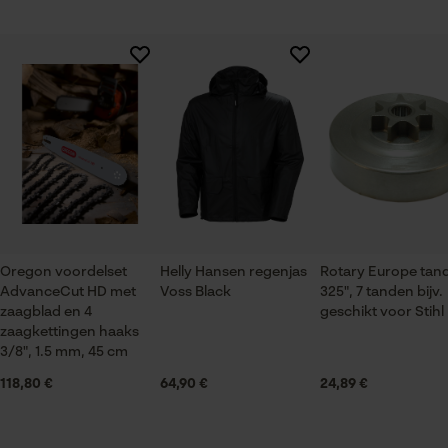
Session ID
De keuze voor
Branche
gegevensverwerking opslaan
Bosbouw, Steden en gemeenten, Tuin- en
Er zijn nog geen beoordelingen beschikbaar
Econda Tag Manager
landschapsarchitectuur, Wijnbouw, Fruitteelt,
Landbouw
Statistische Cookies
Seizoen
Product geschikt voor het hele jaar
Oregon voordelset
Helly Hansen regenjas
Rotary Europe tan
AdvanceCut HD met
Voss Black
325", 7 tanden bijv.
Econda Analytics
Leveringsomvang
zaagblad en 4
geschikt voor Stihl
1 x zaagblad, 4 x zaagkettingen
Mouseflow Web Analytics Tool
zaagkettingen haaks
3/8", 1.5 mm, 45 cm
Fact-Finder Tracking
118,80 €
64,90 €
24,89 €
Grootte & afmetingen
Prestatie en functionele
Railslengte