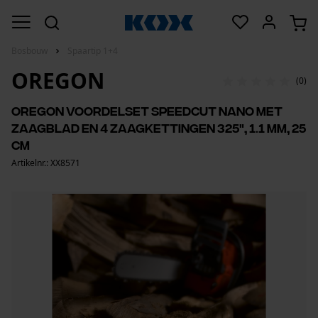
Bosbouw
Spaartip 1+4
OREGON
(0)
Oregon voordelset SpeedCut Nano met
zaagblad en 4 zaagkettingen 325", 1.1 mm, 25
cm
Artikelnr.: XX8571