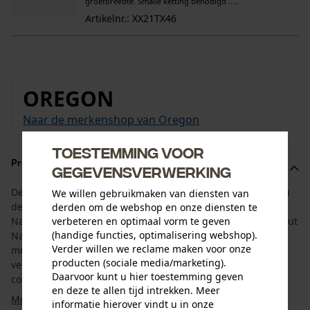
groefbreedte. Smalle ketting benodigd .....
Artikelnr.: XX21TX46
OREGON
Naar de merkenshop van Oregon
Toestemming voor
Productomschrijving
gegevensverwerking
De set is aangepast aan de levensduur van het zaagblad en
We willen gebruikmaken van diensten van
de kettingzaagketting. Hij bestaat uit het Oregon SpeedCut
derden om de webshop en onze diensten te
Nano zaagblad met een zaaglengte van 25 cm en 4 SpeedCut
verbeteren en optimaal vorm te geven
(handige functies, optimalisering webshop).
Nano kettingzagen met een aandrijfschakelbreedte van 1,1
Verder willen we reclame maken voor onze
mm en een steek van 325". Dit betekent dat u de juiste
producten (sociale media/marketing).
vervangende ketting bij de hand hebt. De SpeedCut Nano
Daarvoor kunt u hier toestemming geven
combinatie is niet compatibel met andere zaagsystemen. ...
en deze te allen tijd intrekken. Meer
Meer tonen
informatie hierover vindt u in onze