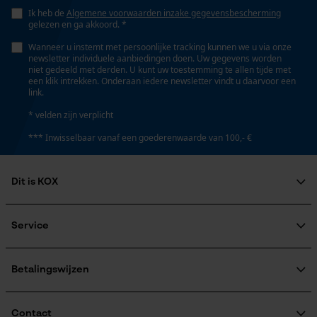
snijprestaties
Ik heb de
Algemene voorwaarden inzake gegevensbescherming
gelezen en ga akkoord. *
Wanneer u instemt met persoonlijke tracking kunnen we u via onze
Google Global Site Tag
newsletter individuele aanbiedingen doen. Uw gegevens worden
Versnipperfunctie
niet gedeeld met derden. U kunt uw toestemming te allen tijde met
Microsoft Advertising Universal
Nee
een klik intrekken. Onderaan iedere newsletter vindt u daarvoor een
Event Tracking
link.
Survicate
* velden zijn verplicht
Fasewisselaar
*** Inwisselbaar vanaf een goederenwaarde van 100,- €
Nee
Dit is KOX
Schuine snede
Nee
Over ons
Maatschappelijke betrokkenheid
Service
raadgever
Veel gestelde vragen
KOX Harvester
Deling
KOX catalogus
Aanmelding nieuwsbrief
Betalingswijzen
325" Micro-Lite
Retourneren
Terugroepen product
Verzendkosteninformatie
Contact