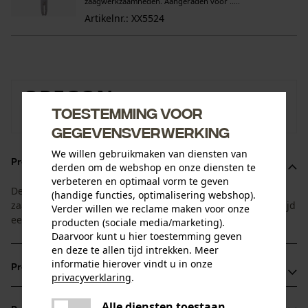
zaagwerkzaamheden. Aangeraden voor .....
Artikelnr.: XX5524
OREGON
Toestemming voor
Naar de merkenshop van Oregon
gegevensverwerking
We willen gebruikmaken van diensten van
Productomschrijving
derden om de webshop en onze diensten te
verbeteren en optimaal vorm te geven
Deze voordeelset van Oregon bestaat uit 1 Power Match
(handige functies, optimalisering webshop).
zaagblad en 4 bijpassende haakse kettingen. Zo heeft u altijd
Verder willen we reclame maken voor onze
een vervangende ketting bij de hand.
producten (sociale media/marketing).
Daarvoor kunt u hier toestemming geven
en deze te allen tijd intrekken. Meer
informatie hierover vindt u in onze
Productvoordelen
privacyverklaring
.
delen
Bij slijtage of defect van het neusstuk kan het bladhoofd
Alle diensten toestaan