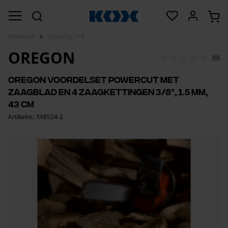
Bosbouw
Spaartip 1+4
OREGON
(0)
Oregon voordelset PowerCut met
zaagblad en 4 zaagkettingen 3/8", 1.5 mm,
43 cm
Artikelnr.: XX8524-2