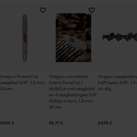
Session ID
De keuze voor
Branche
gegevensverwerking opslaan
Bosbouw, Steden en gemeenten, Tuin- en
Er zijn nog geen beoordelingen beschikbaar
landschapsarchitectuur, Wijnbouw, Fruitteelt,
Econda Tag Manager
Landbouw
Statistische Cookies
Seizoen
Product geschikt voor het hele jaar
Oregon PowerCut
Oregon voordelset
Oregon zaagketti
zaagblad 3/8", 1.5 mm,
Intenz DuraCut /
half haaks 3/8", 1.
Leveringsomvang
Econda Analytics
43 cm
MultiCut met zaagblad
64-dlg.
1 x zaagblad, 4 x zaagkettingen
en 4 zaagkettingen 3/8"
Mouseflow Web Analytics Tool
Hobby Intenz, 1.3 mm,
35 cm
Fact-Finder Tracking
Grootte & afmetingen
69,90 €
92,77 €
24,95 €
Railslengte
Prestatie en functionele
43 cm