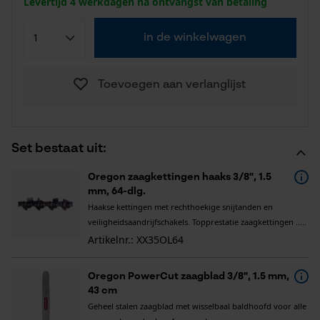
Levertijd 4 werkdagen na ontvangst van betaling
in de winkelwagen
Toevoegen aan verlanglijst
Set bestaat uit:
Oregon zaagkettingen haaks 3/8", 1.5
mm, 64-dlg.
Haakse kettingen met rechthoekige snijtanden en
veiligheidsaandrijfschakels. Topprestatie zaagkettingen .....
Artikelnr.: XX35OL64
Oregon PowerCut zaagblad 3/8", 1.5 mm,
43 cm
Geheel stalen zaagblad met wisselbaal baldhoofd voor alle